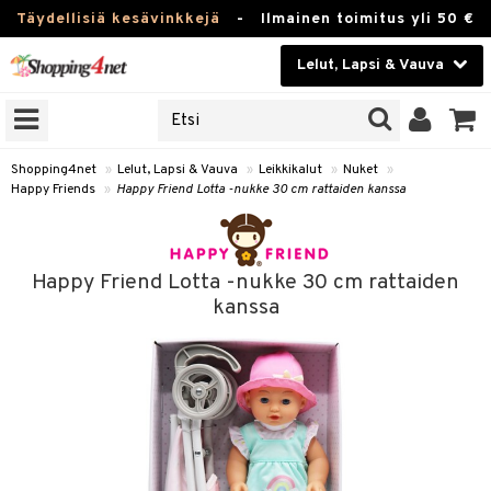
Täydellisiä kesävinkkejä
-
Ilmainen toimitus yli 50 €
Lelut, Lapsi & Vauva
ERKKEJÄ
Kauneudenhoito
JAT
UOTTEITA
Piilolinssit
Shopping4net
»
Lelut, Lapsi & Vauva
»
Leikkikalut
»
Nuket
»
Happy Friends
»
Happy Friend Lotta -nukke 30 cm rattaiden kanssa
Luontaistuotteet
u
Apteekki
lumateriaalit
Happy Friend Lotta -nukke 30 cm rattaiden
atteet
lusetti
lukirjat
Fitness
kanssa
pi
kirjat
t
Koti & Sisustus
gingsit
ut
rvikkeet
rjat
atteet & Sukat
lelut
Lelut, Lapsi & Vauva
luvaha
pelit
vot
Tuotemerkkejä
oradat
ja maalaa
et
t
Kampanjat
ot
 Real
otteet
it
lentereita