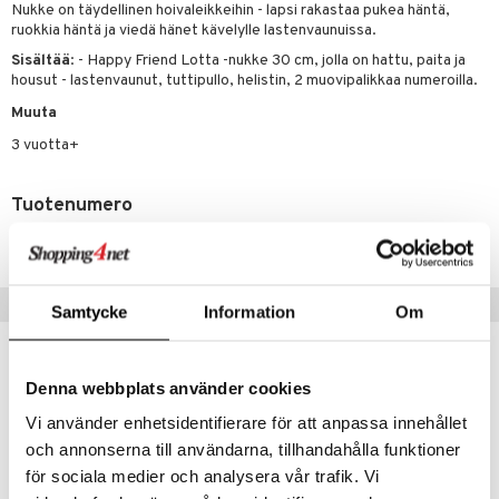
Nukke on täydellinen hoivaleikkeihin - lapsi rakastaa pukea häntä,
ruokkia häntä ja viedä hänet kävelylle lastenvaunuissa.
gformers
blarna
taleikit
elut
Sisältää
: - Happy Friend Lotta -nukke 30 cm, jolla on hattu, paita ja
ikat
tman
oleikit
neuvot
housut - lastenvaunut, tuttipullo, helistin, 2 muovipalikkaa numeroilla.
kalut
libompa
opelit
iviteettilelut
alaa
Muuta
3 vuotta+
ney
elyvaunut
Lapsi
alaa
elit
ney Prinsessat
ettävät lelut
0 palaa
lit
aukut
Tuotenumero
spalvelu
eli
peli
lit
di
TAY40-1-XX
ksiä & vastauksia
zen
nhoito
palapelit
tuotetta
mähäkkimies
Suositut tuotteet
pyhuone
miaiset
ien oheistarvikkeet
kit ja käsipyyhkeet
Samtycke
Information
Om
 verkkokaupasta
ry Potter
hkeet
vikkeet
aunutarvikkeita
lo Kitty
it & Tarvikkeet
le
Denna webbplats använder cookies
.L.
Vi använder enhetsidentifierare för att anpassa innehållet
ossa
na/Äiti
och annonserna till användarna, tillhandahålla funktioner
mmi Lehmä
kut
kaus & imetys
us
för sociala medier och analysera vår trafik. Vi
le