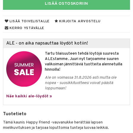
LISÄÄ OSTOSKORIIN
O Minecraft
entarvikkeita
GO Ninjago
ens Barn
LISÄÄ TOIVELISTALLE
KIRJOITA ARVOSTELU
GO Speed Champions
ållan
KERRO YSTÄVÄLLE
GO Spidey
ffi Love
ALE - on aika napsauttaa löydöt kotiin!
O Super Heroes
mintahahmot
Tartu tilaisuuteen tehdä löytöjä suuresta
ic
oti
ALEstamme. Juuri nyt tarjoamme suuren
valikoiman jännittäviä tuotteita alennetuilla
ndby
elut
hinnoilla!
Ale on voimassa 31.8.2026 asti mutta ole
dby Tukholma
bil
nopea - suosikkituotteesi voivat päästä
loppumaan!
umi
ut
Näe kaikki ale-löydöt »
pi Laiva
o
ohjattavat
pi Pitkätossu Huvikumpu
badabado
a & Palikat
Tuotetieto
ki
O Builder
tuja hahmoja
Tämä kaunis Happy Friend -vauvanukke herättää lapsen
mielikuvituksen ja tarjoaa loputtomia tunteja luovaa leikkiä.
omag
ot
kit