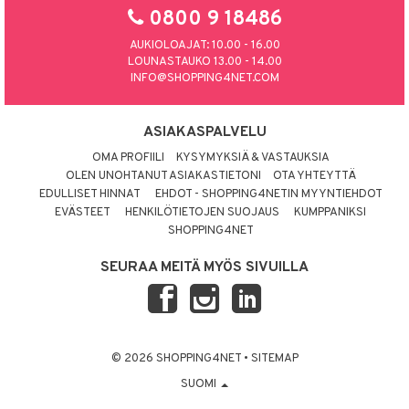
0800 9 18486
AUKIOLOAJAT: 10.00 - 16.00
LOUNASTAUKO 13.00 - 14.00
INFO@SHOPPING4NET.COM
ASIAKASPALVELU
OMA PROFIILI
KYSYMYKSIÄ & VASTAUKSIA
OLEN UNOHTANUT ASIAKASTIETONI
OTA YHTEYTTÄ
EDULLISET HINNAT
EHDOT - SHOPPING4NETIN MYYNTIEHDOT
EVÄSTEET
HENKILÖTIETOJEN SUOJAUS
KUMPPANIKSI
SHOPPING4NET
SEURAA MEITÄ MYÖS SIVUILLA
© 2026 SHOPPING4NET
•
SITEMAP
SUOMI