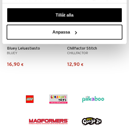
samlat in när du har använt deras tjänster. Du godkänner
våra cookies vid fortsatt användande av vår webbplats.
Tillåt alla
Anpassa
Bluey Leluastiasto
Chillfactor Stitch
BLUEY
CHILLFACTOR
16,90
12,90
€
€