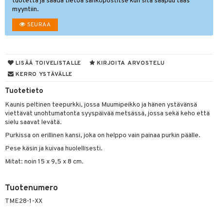
tuotetta ja saada tietoa sähköpostitse kun sitä saapuu taas
myyntiin.
O Minecraft
.L.
ki
O Builder
tuja hahmoja
SEURAA
GO Ninjago
gtoys
omag
ot
kit
GO Speed Champions
entarvikkeita
gformers
blarna
taleikit
elut
GO Spidey
ens Barn
LISÄÄ TOIVELISTALLE
KIRJOITA ARVOSTELU
ikat
tman
oleikit
neuvot
KERRO YSTÄVÄLLE
O Super Heroes
ållan
kalut
libompa
opelit
iviteettilelut
alaa
Tuotetieto
ic
ffi Love
ney
elyvaunut
Lapsi
alaa
elit
Kaunis peltinen teepurkki, jossa Muumipeikko ja hänen ystävänsä
mintahahmot
viettävät unohtumatonta syyspäivää metsässä, jossa sekä keho että
ney Prinsessat
ettävät lelut
0 palaa
lit
aukut
sielu saavat levätä.
spalvelu
eli
peli
lit
di
Purkissa on erillinen kansi, joka on helppo vain painaa purkin päälle.
ksiä & vastauksia
zen
Pese käsin ja kuivaa huolellisesti.
nhoito
palapelit
tuotetta
Mitat: noin 15 x 9,5 x 8 cm.
mähäkkimies
pyhuone
miaiset
ien oheistarvikkeet
kit ja käsipyyhkeet
 verkkokaupasta
ry Potter
hkeet
vikkeet
aunutarvikkeita
Tuotenumero
lo Kitty
TME28-1-XX
it & Tarvikkeet
le
.L.