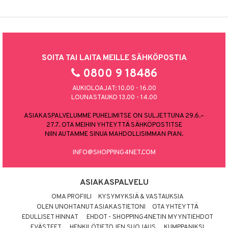
SOITA TAI LAITA MEILLE SÄHKÖPOSTIA
0800 9 18486
AUKIOLOAJAT: 10.00 - 16.00
LOUNASTAUKO 13.00 - 14.00
ASIAKASPALVELUMME PUHELIMITSE ON SULJETTUNA 29.6.–
27.7. OTA MEIHIN YHTEYTTÄ SÄHKÖPOSTITSE
NIIN AUTAMME SINUA MAHDOLLISIMMAN PIAN.
INFO@SHOPPING4NET.COM
ASIAKASPALVELU
OMA PROFIILI
KYSYMYKSIÄ & VASTAUKSIA
OLEN UNOHTANUT ASIAKASTIETONI
OTA YHTEYTTÄ
EDULLISET HINNAT
EHDOT - SHOPPING4NETIN MYYNTIEHDOT
EVÄSTEET
HENKILÖTIETOJEN SUOJAUS
KUMPPANIKSI