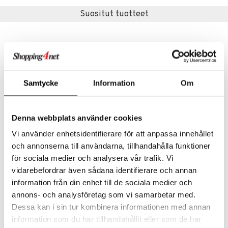
ossa
na/Äiti
Suositut tuotteet
mmi Lehmä
kut
kaus & imetys
us
le
eenvarjot
istelu
nen
umi
mput
lalaput
keet
le
ten Huonekalut
ten aterimet
inkolasit
ta
Samtycke
Information
Om
 Patrol
tot
ka- & Säilytyslaatikot
ut ja lakit
ysitterit
isuus
pi Pitkätossu
lytys
tipullot & Tarvikkeet
starvikkeita
uviltti
Denna webbplats använder cookies
sa Possu
gyn vaatteet
ipullot & Tarvikkeet
ut
Saatavana useana vaihtoehtona
iilit
Vi använder enhetsidentifierare för att anpassa innehållet
 MASKS
ut
Chillfactor Väri Shokki
3-2-6 Pölynimuri 2-I-1
ulelut & helistimet
och annonserna till användarna, tillhandahålla funktioner
CHILLFACTOR
THREE TO SIX
kemon
för sociala medier och analysera vår trafik. Vi
apussit
uvajumppa
vidarebefordrar även sådana identifierare och annan
12,90
24,90
ållan
€
€
information från din enhet till de sociala medier och
er Mario
annons- och analysföretag som vi samarbetar med.
ru & Pesonen
Dessa kan i sin tur kombinera informationen med annan
information som du har tillhandahållit eller som de har