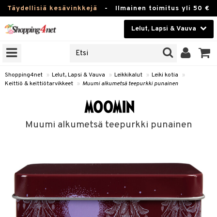
Täydellisiä kesävinkkejä
-
Ilmainen toimitus yli 50 €
Lelut, Lapsi & Vauva
ERKKEJÄ
Kauneudenhoito
JAT
UOTTEITA
Piilolinssit
Shopping4net
»
Lelut, Lapsi & Vauva
»
Leikkikalut
»
Leiki kotia
»
Keittiö & keittiötarvikkeet
»
Muumi alkumetsä teepurkki punainen
Luontaistuotteet
u
Apteekki
lumateriaalit
Muumi alkumetsä teepurkki punainen
atteet
lusetti
lukirjat
Fitness
pi
kirjat
t
Koti & Sisustus
gingsit
ut
rvikkeet
rjat
atteet & Sukat
lelut
Lelut, Lapsi & Vauva
luvaha
pelit
vot
Tuotemerkkejä
oradat
ja maalaa
et
t
Kampanjat
ot
 Real
otteet
it
lentereita