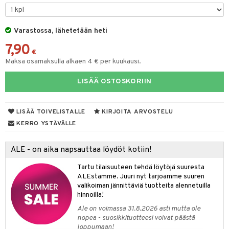
O Minecraft
.L.
ki
O Builder
tuja hahmoja
GO Ninjago
gtoys
Varastossa, lähetetään heti
omag
ot
kit
7,90
GO Speed Champions
entarvikkeita
gformers
blarna
taleikit
elut
€
Maksa osamaksulla alkaen 4 € per kuukausi.
GO Spidey
ens Barn
ikat
tman
oleikit
neuvot
LISÄÄ OSTOSKORIIN
O Super Heroes
ållan
kalut
libompa
opelit
iviteettilelut
alaa
ic
ffi Love
ney
elyvaunut
Lapsi
alaa
elit
LISÄÄ TOIVELISTALLE
KIRJOITA ARVOSTELU
mintahahmot
ney Prinsessat
ettävät lelut
0 palaa
lit
aukut
KERRO YSTÄVÄLLE
spalvelu
eli
peli
lit
di
ALE - on aika napsauttaa löydöt kotiin!
ksiä & vastauksia
zen
nhoito
palapelit
Tartu tilaisuuteen tehdä löytöjä suuresta
tuotetta
mähäkkimies
ALEstamme. Juuri nyt tarjoamme suuren
pyhuone
miaiset
ien oheistarvikkeet
kit ja käsipyyhkeet
valikoiman jännittäviä tuotteita alennetuilla
 verkkokaupasta
ry Potter
hkeet
vikkeet
hinnoilla!
aunutarvikkeita
lo Kitty
Ale on voimassa 31.8.2026 asti mutta ole
it & Tarvikkeet
le
nopea - suosikkituotteesi voivat päästä
.L.
loppumaan!