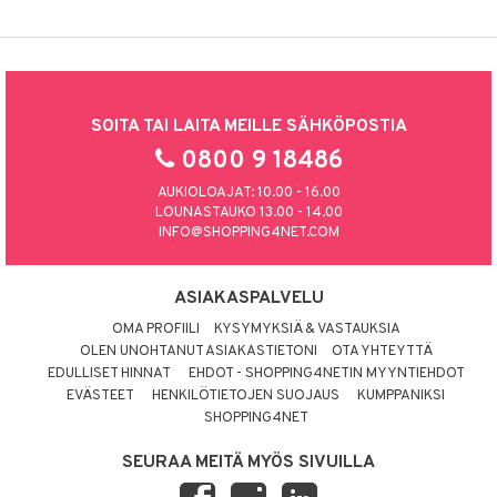
SOITA TAI LAITA MEILLE SÄHKÖPOSTIA
0800 9 18486
AUKIOLOAJAT: 10.00 - 16.00
LOUNASTAUKO 13.00 - 14.00
INFO@SHOPPING4NET.COM
ASIAKASPALVELU
OMA PROFIILI
KYSYMYKSIÄ & VASTAUKSIA
OLEN UNOHTANUT ASIAKASTIETONI
OTA YHTEYTTÄ
EDULLISET HINNAT
EHDOT - SHOPPING4NETIN MYYNTIEHDOT
EVÄSTEET
HENKILÖTIETOJEN SUOJAUS
KUMPPANIKSI
SHOPPING4NET
SEURAA MEITÄ MYÖS SIVUILLA