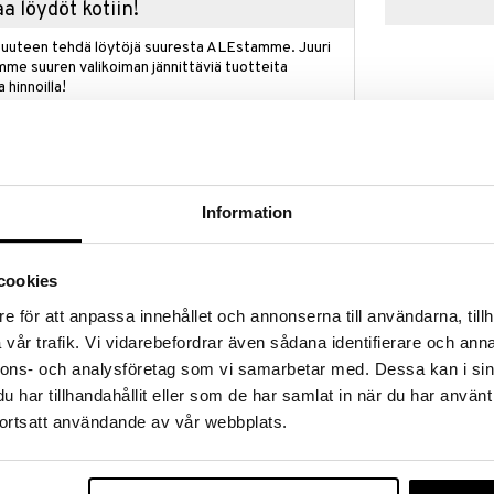
a löydöt kotiin!
isuuteen tehdä löytöjä suuresta ALEstamme. Juuri
mme suuren valikoiman jännittäviä tuotteita
a hinnoilla!
massa 31.8.2026 asti mutta ole nopea -
otteesi voivat päästä loppumaan!
i ale-löydöt »
Information
Doughnuts KI
a on nyt avoinna kaikille lapsille, joilla on
cookies
KIDS CONCEPT
n hedelmäkarhuja, sieniä, colapulloja, punssipralineja,
e för att anpassa innehållet och annonserna till användarna, tillh
15,90
€
 kaikki valmistettu puusta! Älä unohda suosittuja
vår trafik. Vi vidarebefordrar även sådana identifierare och anna
äydellisesti yhteen vadelmatankojen kanssa
nnons- och analysföretag som vi samarbetar med. Dessa kan i sin
har tillhandahållit eller som de har samlat in när du har använt
ain tavallinen iltapäivä – karkkihetki on aina jotain,
ortsatt användande av vår webbplats.
mietojen makujen sekoituksella on jokaiselle jotain
kipihdit, kolme paperipussia, kolme tikkaria ja
kkipaloja. Kaikki osat on valmistettu FSC-