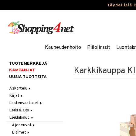
Täydellisiä 
Kauneudenhoito
Piilolinssit
Luontais
TUOTEMERKKEJÄ
Karkkikauppa K
KAMPANJAT
UUSIA TUOTTEITA
Askartelu
Kirjat
Askartelumateriaalit
Lastenvaatteet
Askartelusetti
Askartelukirjat
Leiki & Opi
Helmet
Maalauskirjat
Alaosat
Leikkikalut
Koulutarvikkeet
Päiväkirjat
Alusvaatteet & Sukat
Opetuslelut
Leggingsit
Muovailuvaha
Kengät
Oppimispelit
Ajoneuvot
Piirrä ja maalaa
Mekot
Soittimet
Eläimet
Autoradat