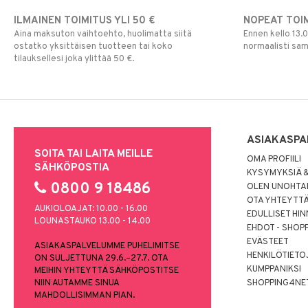
ILMAINEN TOIMITUS YLI 50 €
NOPEAT TOI
Aina maksuton vaihtoehto, huolimatta siitä
Ennen kello 13.
ostatko yksittäisen tuotteen tai koko
normaalisti sa
tilauksellesi joka ylittää 50 €.
ASIAKASPA
SOITA TAI LAITA MEILLE
OMA PROFIILI
SÄHKÖPOSTIA
KYSYMYKSIÄ &
0800 9 18486
OLEN UNOHTAN
OTA YHTEYTT
AUKIOLOAJAT: 10.00 - 16.00
EDULLISET HI
LOUNASTAUKO 13.00 - 14.00
EHDOT - SHOP
EVÄSTEET
ASIAKASPALVELUMME PUHELIMITSE
HENKILÖTIETO
ON SULJETTUNA 29.6.–27.7. OTA
KUMPPANIKSI
MEIHIN YHTEYTTÄ SÄHKÖPOSTITSE
NIIN AUTAMME SINUA
SHOPPING4NE
MAHDOLLISIMMAN PIAN.