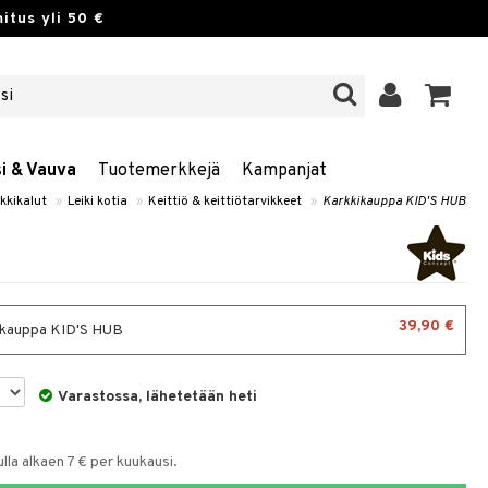
itus yli 50 €
si & Vauva
Tuotemerkkejä
Kampanjat
ikkikalut
»
Leiki kotia
»
Keittiö & keittiötarvikkeet
»
Karkkikauppa KID'S HUB
39,90 €
kauppa KID'S HUB
Varastossa, lähetetään heti
la alkaen 7 € per kuukausi.