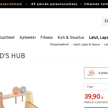
kesävinkkejä
-
45 päivän palautusoikeus -
Ilmainen toim
tuotteet
Apteekki
Fitness
Koti & Sisustus
Lelut, Lap
Shopping4net
»
Lelut, Lapsi & Vauva
»
Le
ID'S HUB
Karkki
39,90
€
Maksa osamaksul