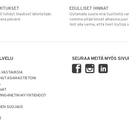
MITUKSET
EDULLISET HINNAT
00 tehdyt tilaukset lähetetään
Ostamalla suuria eriä tuotteita 
mana päivänä
voimme pitää hinnat alhaisina juuri
Voit olla varma, että teet löytöjä 
LVELU
SEURAA MEITÄ MYÖS SIVU
 VASTAUKSIA
UT ASIAKASTIETONI
Ä
NNAT
PING4NETIN MYYNTIEHDOT
JEN SUOJAUS
T