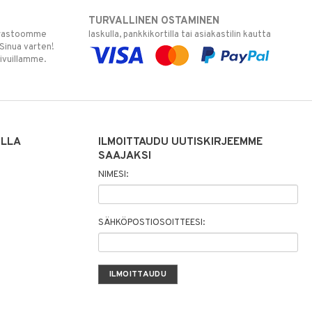
TURVALLINEN OSTAMINEN
varastoomme
laskulla, pankkikortilla tai asiakastilin kautta
 Sinua varten!
sivuillamme.
ILLA
ILMOITTAUDU UUTISKIRJEEMME
SAAJAKSI
NIMESI:
SÄHKÖPOSTIOSOITTEESI: