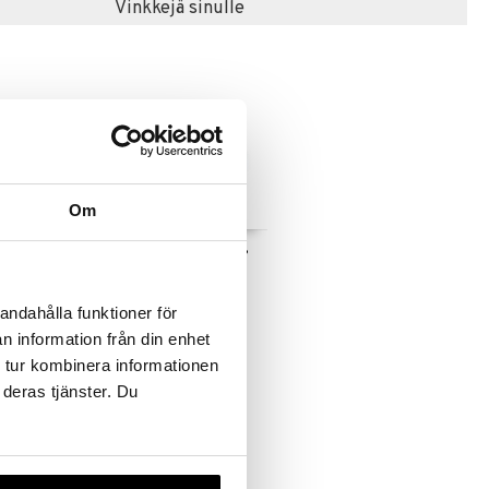
Vinkkejä sinulle
Om
D'S HUB
Juomasetti KID'S HUB
KIDS CONCEPT
andahålla funktioner för
23,90
€
n information från din enhet
 tur kombinera informationen
 deras tjänster. Du