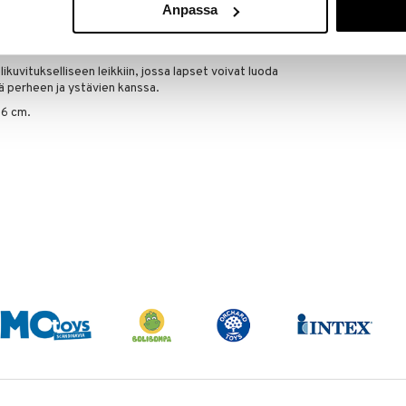
Anpassa
evat pihdit auttavat lapsia harjoittelemaan
myyvänsä ja ostavansa karkkia, mikä tekee leikistä
skan – aivan kuin oikeassa karkkikaupassa.
uvitukselliseen leikkiin, jossa lapset voivat luoda
itä perheen ja ystävien kanssa.
16 cm.