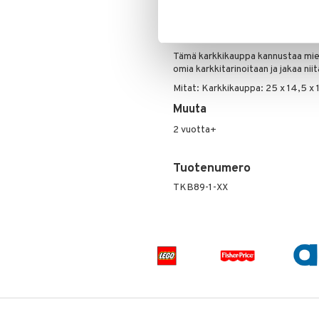
Rahapussit
Vauvajumppa
sertifioidusta puusta. Mukana tul
Skrållan
käsiliikkeitään, kun he leikkivät 
Super Mario
sekä mukaansatempaavan että hau
Viiru & Pesonen
Tämä karkkikauppa kannustaa mielik
omia karkkitarinoitaan ja jakaa ni
Mitat: Karkkikauppa: 25 x 14,5 x 
Muuta
2 vuotta+
Tuotenumero
TKB89-1-XX