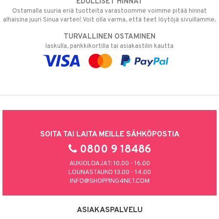
EDULLISET HINNAT
Ostamalla suuria eriä tuotteita varastoomme voimme pitää hinnat
alhaisina juuri Sinua varten! Voit olla varma, että teet löytöjä sivuillamme.
TURVALLINEN OSTAMINEN
laskulla, pankkikortilla tai asiakastilin kautta
SOITA TAI LAITA MEILLE SÄHKÖPOSTIA
0800 9 18486
AUKIOLOAJAT: 10.00 - 16.00
LOUNASTAUKO 13.00 - 14.00
INFO@SHOPPING4NET.COM
ASIAKASPALVELU