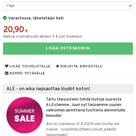
O Minecraft
GO Ninjago
Varastossa, lähetetään heti
20,90
GO Speed Champions
€
Maksa osamaksulla alkaen 5 € per kuukausi.
GO Spidey
LISÄÄ OSTOSKORIIN
O Super Heroes
ic
LISÄÄ TOIVELISTALLE
KIRJOITA ARVOSTELU
otia
KERRO YSTÄVÄLLE
ttiö & keittiötarvikkeet
ALE - on aika napsauttaa löydöt kotiin!
vous
y Born
oti
Tartu tilaisuuteen tehdä löytöjä suuresta
bie
ndby
elut
ALEstamme. Juuri nyt tarjoamme suuren
valikoiman jännittäviä tuotteita alennetuilla
comelon
dby Tukholma
bil
hinnoilla!
ney Prinsessat
umi
ut
Ale on voimassa 31.8.2026 asti mutta ole
nopea - suosikkituotteesi voivat päästä
by's Dollhouse
pi Laiva
o
ohjattavat
loppumaan!