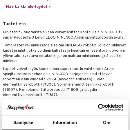
py Friends
pi Pitkätossu Huvikumpu
Näe kaikki ale-löydöt »
badabado
a & Palikat
.L.
ki
O Builder
tuja hahmoja
Tuotetieto
gtoys
omag
ot
kit
Ninjafanit 7-vuotiaista alkaen voivat esittää kohtauksia NINJAGO-tv-
entarvikkeita
sarjan kaudesta 3 Lelun LEGO NINJAGO Arinin spinjitzurobotin avulla.
gformers
blarna
taleikit
elut
Tämä lasten rakennussarja sisältää NINJAGO-robotin, jolla on liikkuvat
ens Barn
ikat
tman
oleikit
neuvot
kädet ja jalat, jotka voidaan kallistaa ja kääntää eri asentoihin, pyörivä
ylävartalo, avattava rintakehä, johon mahtuu minihahmo, ja 2 suurta
ållan
kalut
libompa
opelit
iviteettilelut
alaa
miekkaa.
ffi Love
ney
elyvaunut
Lapset voivat myös luoda oman superrobotin vaihtamalla Arinin
Lapsi
alaa
elit
spinjitzurobotin kehon osia NINJAGO-sarjojen mukautettavien
mintahahmot
ney Prinsessat
ettävät lelut
0 palaa
lit
aukut
robottien osiin vuodelta 2024 (myydään erikseen): Colen
spalvelu
elementtimaarobotti (71806), Soran elementtitekniikkarobotti
eli
peli
lit
di
(71807), Kain elementtitulerobotti (71808) ja Lloydin
ksiä & vastauksia
elementtivoimarobotti (71817).
zen
nhoito
palapelit
Ninjalelusarja sisältää 2 minihahmoa: Arinin kristallikatanamiekan
tuotetta
mähäkkimies
kanssa ja taistelevan dragonierin omalla miekallaan, sekä Baby Riyun
pyhuone
miaiset
ien oheistarvikkeet
kit ja käsipyyhkeet
mallin, jota lapset voivat käyttää jännittävien hyvän ja pahan välisten
 verkkokaupasta
ry Potter
taistelujen lavastamiseen.
hkeet
vikkeet
aunutarvikkeita
Samtycke
Information
Om
Sarja sisältää 213 osaa.
lo Kitty
it & Tarvikkeet