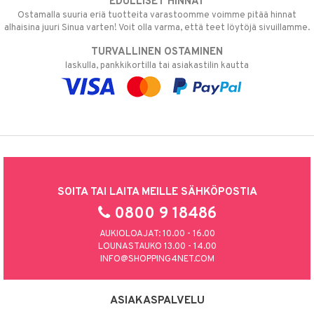
EDULLISET HINNAT
Ostamalla suuria eriä tuotteita varastoomme voimme pitää hinnat
alhaisina juuri Sinua varten! Voit olla varma, että teet löytöjä sivuillamme.
TURVALLINEN OSTAMINEN
laskulla, pankkikortilla tai asiakastilin kautta
SOITA TAI LAITA MEILLE SÄHKÖPOSTIA
0800 9 18486
AUKIOLOAJAT: 10.00 - 16.00
LOUNASTAUKO 13.00 - 14.00
INFO@SHOPPING4NET.COM
ASIAKASPALVELU