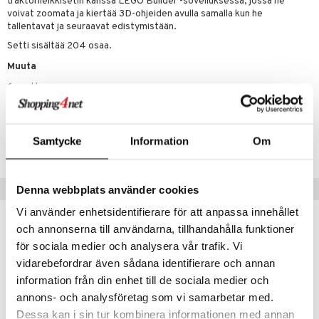
traktorileikkisetin kanssa LEGO Builder -sovelluksessa, jossa he
voivat zoomata ja kiertää 3D-ohjeiden avulla samalla kun he
py Friends
pi Pitkätossu Huvikumpu
badabado
a & Palikat
tallentavat ja seuraavat edistymistään.
.L.
ki
O Builder
tuja hahmoja
Setti sisältää 204 osaa.
gtoys
Muuta
omag
ot
kit
6 vuotta+
entarvikkeita
gformers
blarna
taleikit
elut
ens Barn
ikat
tman
oleikit
neuvot
Tuotenumero
ållan
Samtycke
Information
Om
kalut
libompa
opelit
iviteettilelut
alaa
T60498-1-XX
ffi Love
ney
elyvaunut
Lapsi
alaa
elit
mintahahmot
Suositut tuotteet
Denna webbplats använder cookies
ney Prinsessat
ettävät lelut
0 palaa
lit
aukut
spalvelu
Vi använder enhetsidentifierare för att anpassa innehållet
eli
peli
lit
di
och annonserna till användarna, tillhandahålla funktioner
ksiä & vastauksia
zen
nhoito
palapelit
för sociala medier och analysera vår trafik. Vi
tuotetta
vidarebefordrar även sådana identifierare och annan
mähäkkimies
pyhuone
miaiset
ien oheistarvikkeet
kit ja käsipyyhkeet
information från din enhet till de sociala medier och
 verkkokaupasta
ry Potter
hkeet
vikkeet
aunutarvikkeita
annons- och analysföretag som vi samarbetar med.
lo Kitty
Dessa kan i sin tur kombinera informationen med annan
it & Tarvikkeet