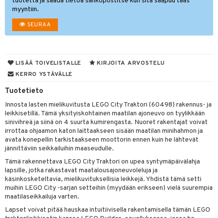
tuotetta ja saada tietoa sähköpostitse kun sitä saapuu taas
myyntiin.
O Minecraft
SEURAA
GO Ninjago
GO Speed Champions
GO Spidey
LISÄÄ TOIVELISTALLE
KIRJOITA ARVOSTELU
KERRO YSTÄVÄLLE
O Super Heroes
Tuotetieto
ic
Innosta lasten mielikuvitusta LEGO City Traktori (60498) rakennus- ja
otia
leikkisetillä. Tämä yksityiskohtainen maatilan ajoneuvo on tyylikkään
sinivihreä ja siinä on 4 suurta kumirengasta. Nuoret rakentajat voivat
ttiö & keittiötarvikkeet
irrottaa ohjaamon katon laittaakseen sisään maatilan minihahmon ja
avata konepellin tarkistaakseen moottorin ennen kuin he lähtevät
vous
y Born
oti
jännittäviin seikkailuihin maaseudulle.
Tämä rakennettava LEGO City Traktori on upea syntymäpäivälahja
bie
ndby
elut
lapsille, jotka rakastavat maatalousajoneuvoleluja ja
comelon
dby Tukholma
käsinkosketeltavia, mielikuvituksellisia leikkejä. Yhdistä tämä setti
bil
muihin LEGO City -sarjan setteihin (myydään erikseen) vielä suurempia
ney Prinsessat
umi
maatilaseikkailuja varten.
ut
Lapset voivat pitää hauskaa intuitiivisella rakentamisella tämän LEGO
by's Dollhouse
pi Laiva
o
ohjattavat