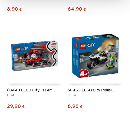
8,90
64,90
€
€
60443 LEGO City F1 Ferrari Varikkopysähdys
60455 LEGO City Poliisin moottoripyöräjahti
LEGO
LEGO
29,90
8,90
€
€