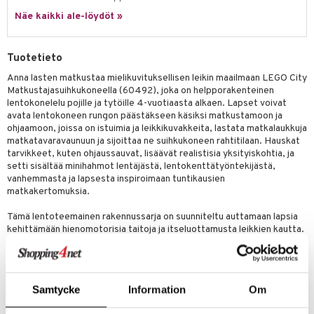
py Friends
pi Pitkätossu Huvikumpu
Näe kaikki ale-löydöt »
badabado
a & Palikat
.L.
ki
O Builder
tuja hahmoja
Tuotetieto
gtoys
omag
ot
kit
Anna lasten matkustaa mielikuvituksellisen leikin maailmaan LEGO City
entarvikkeita
Matkustajasuihkukoneella (60492), joka on helpporakenteinen
gformers
blarna
taleikit
elut
lentokonelelu pojille ja tytöille 4-vuotiaasta alkaen. Lapset voivat
ens Barn
ikat
tman
avata lentokoneen rungon päästäkseen käsiksi matkustamoon ja
oleikit
neuvot
ohjaamoon, joissa on istuimia ja leikkikuvakkeita, lastata matkalaukkuja
ållan
kalut
libompa
opelit
iviteettilelut
matkatavaravaunuun ja sijoittaa ne suihkukoneen rahtitilaan. Hauskat
alaa
tarvikkeet, kuten ohjaussauvat, lisäävät realistisia yksityiskohtia, ja
ffi Love
ney
elyvaunut
setti sisältää minihahmot lentäjästä, lentokenttätyöntekijästä,
Lapsi
alaa
elit
vanhemmasta ja lapsesta inspiroimaan tuntikausien
mintahahmot
ney Prinsessat
ettävät lelut
0 palaa
lit
aukut
matkakertomuksia.
spalvelu
eli
peli
lit
di
Tämä lentoteemainen rakennussarja on suunniteltu auttamaan lapsia
ksiä & vastauksia
kehittämään hienomotorisia taitoja ja itseluottamusta leikkien kautta.
zen
nhoito
palapelit
Lentokonelelu on myös hauska lahjaidea lapsille, jotka rakastavat
tuotetta
lentokoneita ja matkustamista. Nuoret rakentajat saavat apua
mähäkkimies
pyhuone
miaiset
ien oheistarvikkeet
kit ja käsipyyhkeet
aloitusosasta ja yksinkertaisesta kuvallisesta oppaasta sekä 3D-
 verkkokaupasta
ohjeista LEGO Builder -sovelluksessa, jossa he voivat zoomata ja
ry Potter
hkeet
vikkeet
Samtycke
Information
Om
aunutarvikkeita
kiertää mallia rakentamisen aikana. Tämä setti sisältää 118 osaa.
lo Kitty
it & Tarvikkeet
Muuta