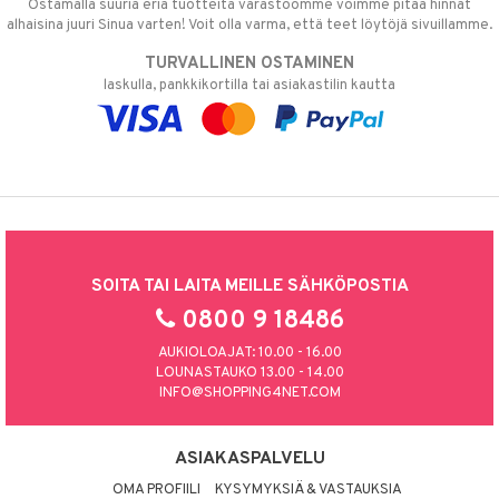
Ostamalla suuria eriä tuotteita varastoomme voimme pitää hinnat
alhaisina juuri Sinua varten! Voit olla varma, että teet löytöjä sivuillamme.
TURVALLINEN OSTAMINEN
laskulla, pankkikortilla tai asiakastilin kautta
SOITA TAI LAITA MEILLE SÄHKÖPOSTIA
0800 9 18486
AUKIOLOAJAT: 10.00 - 16.00
LOUNASTAUKO 13.00 - 14.00
INFO@SHOPPING4NET.COM
ASIAKASPALVELU
OMA PROFIILI
KYSYMYKSIÄ & VASTAUKSIA