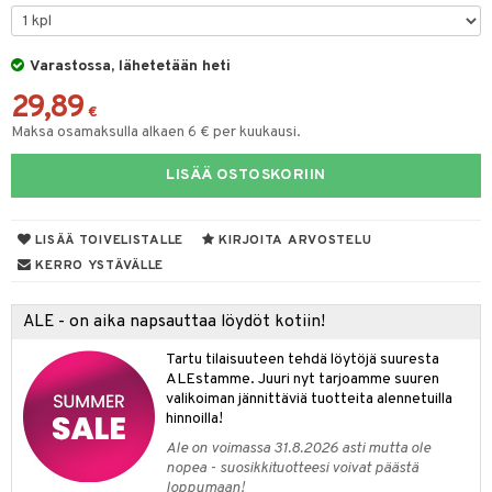
O Minecraft
GO Ninjago
Varastossa, lähetetään heti
29,89
GO Speed Champions
€
Maksa osamaksulla alkaen 6 € per kuukausi.
GO Spidey
LISÄÄ OSTOSKORIIN
O Super Heroes
ic
LISÄÄ TOIVELISTALLE
KIRJOITA ARVOSTELU
otia
KERRO YSTÄVÄLLE
ttiö & keittiötarvikkeet
ALE - on aika napsauttaa löydöt kotiin!
vous
y Born
oti
Tartu tilaisuuteen tehdä löytöjä suuresta
bie
ndby
elut
ALEstamme. Juuri nyt tarjoamme suuren
valikoiman jännittäviä tuotteita alennetuilla
comelon
dby Tukholma
bil
hinnoilla!
ney Prinsessat
umi
ut
Ale on voimassa 31.8.2026 asti mutta ole
nopea - suosikkituotteesi voivat päästä
by's Dollhouse
pi Laiva
o
ohjattavat
loppumaan!