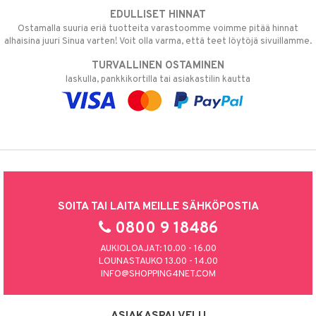
EDULLISET HINNAT
Ostamalla suuria eriä tuotteita varastoomme voimme pitää hinnat
alhaisina juuri Sinua varten! Voit olla varma, että teet löytöjä sivuillamme.
TURVALLINEN OSTAMINEN
laskulla, pankkikortilla tai asiakastilin kautta
SOITA TAI LAITA MEILLE SÄHKÖPOSTIA
0800 9 18486
AUKIOLOAJAT: 10.00 - 16.00
LOUNASTAUKO 13.00 - 14.00
INFO@SHOPPING4NET.COM
ASIAKASPALVELU