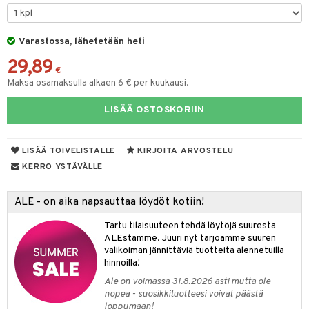
O Minecraft
GO Ninjago
Varastossa, lähetetään heti
29,89
GO Speed Champions
€
Maksa osamaksulla alkaen 6 € per kuukausi.
GO Spidey
LISÄÄ OSTOSKORIIN
O Super Heroes
ic
LISÄÄ TOIVELISTALLE
KIRJOITA ARVOSTELU
otia
KERRO YSTÄVÄLLE
ttiö & keittiötarvikkeet
ALE - on aika napsauttaa löydöt kotiin!
vous
y Born
oti
Tartu tilaisuuteen tehdä löytöjä suuresta
bie
ndby
elut
ALEstamme. Juuri nyt tarjoamme suuren
valikoiman jännittäviä tuotteita alennetuilla
comelon
dby Tukholma
bil
hinnoilla!
ney Prinsessat
umi
ut
Ale on voimassa 31.8.2026 asti mutta ole
nopea - suosikkituotteesi voivat päästä
by's Dollhouse
pi Laiva
o
ohjattavat
loppumaan!