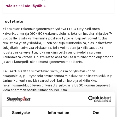
py Friends
pi Pitkätossu Huvikumpu
Näe kaikki ale-löydöt »
badabado
a & Palikat
.L.
ki
O Builder
tuja hahmoja
Tuotetieto
gtoys
omag
ot
kit
Yllätä nuori rakennusajoneuvojen ystävä LEGO City Keltainen
entarvikkeita
kaivurikuormaaja (60480) -rakennuslelulla, joka on hauska lahjaidea 7-
gformers
blarna
taleikit
elut
vuotiaille ja sitä vanhemmille pojille ja tytöille. Lapset voivat tutkia
ens Barn
ikat
tman
realistisia yksityiskohtia, kuten paksuja kumirenkaita, alas laskettavia
oleikit
neuvot
tukijalkoja, toimivaa etukauhaa, jota voi nostaa ja kallistaa, sekä
ållan
kalut
libompa
opelit
iviteettilelut
joustavaa kaivuvartta, joka on kiinnitetty pallonivelellä sujuvaa
alaa
kauhomista varten. Poista katto asettaaksesi minihahmon ohjaamoon
ffi Love
ney
elyvaunut
ja avaa konepelti nähdäksesi ajoneuvon moottorin.
Lapsi
alaa
elit
mintahahmot
ney Prinsessat
ettävät lelut
0 palaa
lit
aukut
Lelusetti sisältää siirrettävän wc:n, jossa on yksityiskohtia
spalvelu
sisäpuolella, ja 2 työntekijäminihahmoa mielikuvitukselliseen leikkiin ja
eli
peli
lit
di
tarinankerrontaan. Lisävarusteet, kuten lapio ja piikkihakku,
ksiä & vastauksia
rakennusmerkki, 3 kivenlohkaretta, jalokivi ja LEGO-romua tarjoavat
zen
nhoito
palapelit
vielä enemmän roolileikkimahdollisuuksia.
tuotetta
mähäkkimies
pyhuone
miaiset
ien oheistarvikkeet
kit ja käsipyyhkeet
Käytä LEGO Builder -sovellusta zoomataksesi ja kiertääksesi mallia
 verkkokaupasta
3D:nä ja seurataksesi edistymistäsi rakentaessasi. Yhdistä tämä
ry Potter
hkeet
vikkeet
aunutarvikkeita
kaivurikuormaajaleikkisetti muihin LEGO City -setteihin (myydään
Samtycke
Information
Om
erikseen) saadaksesi vielä enemmän hauskaa toimintaa. Setti sisältää
lo Kitty
it & Tarvikkeet