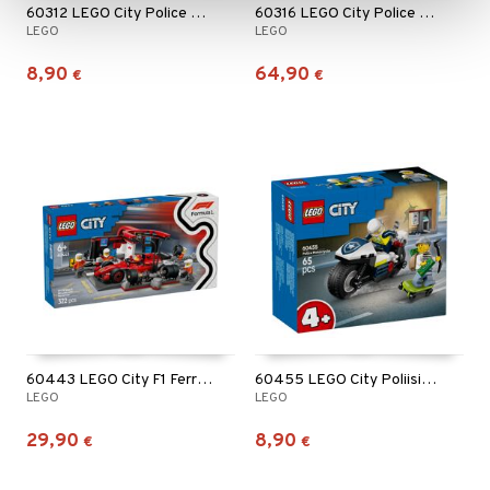
60312 LEGO City Police Poliisiauto
60316 LEGO City Police Poliisiasema
LEGO
LEGO
8,90
64,90
€
€
60443 LEGO City F1 Ferrari Varikkopysähdys
60455 LEGO City Poliisin moottoripyöräjahti
LEGO
LEGO
29,90
8,90
€
€