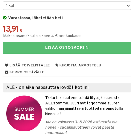
O Minecraft
GO Ninjago
Varastossa, lähetetään heti
13,91
GO Speed Champions
€
Maksa osamaksulla alkaen 4 € per kuukausi.
GO Spidey
LISÄÄ OSTOSKORIIN
O Super Heroes
ic
LISÄÄ TOIVELISTALLE
KIRJOITA ARVOSTELU
otia
KERRO YSTÄVÄLLE
ttiö & keittiötarvikkeet
ALE - on aika napsauttaa löydöt kotiin!
vous
y Born
oti
Tartu tilaisuuteen tehdä löytöjä suuresta
bie
ndby
elut
ALEstamme. Juuri nyt tarjoamme suuren
valikoiman jännittäviä tuotteita alennetuilla
comelon
dby Tukholma
bil
hinnoilla!
ney Prinsessat
umi
ut
Ale on voimassa 31.8.2026 asti mutta ole
nopea - suosikkituotteesi voivat päästä
by's Dollhouse
pi Laiva
o
ohjattavat
loppumaan!