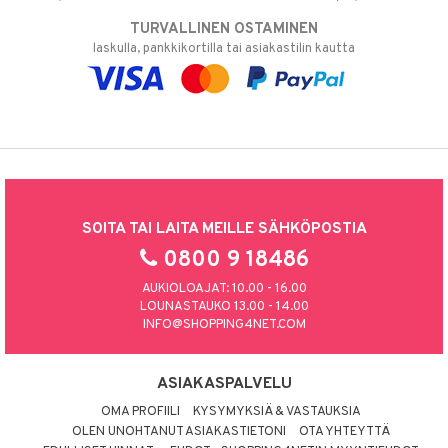
TURVALLINEN OSTAMINEN
laskulla, pankkikortilla tai asiakastilin kautta
SOITA TAI LAITA MEILLE SÄHKÖPOSTIA
0800 9 18486
AUKIOLOAJAT: 10.00 - 16.00
LOUNASTAUKO 13.00 - 14.00
INFO@SHOPPING4NET.COM
ASIAKASPALVELU
OMA PROFIILI
KYSYMYKSIÄ & VASTAUKSIA
OLEN UNOHTANUT ASIAKASTIETONI
OTA YHTEYTTÄ