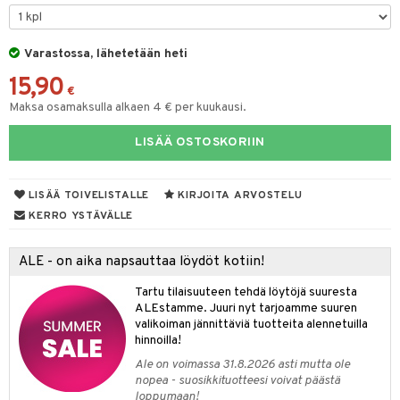
O Minecraft
GO Ninjago
Varastossa, lähetetään heti
15,90
GO Speed Champions
€
Maksa osamaksulla alkaen 4 € per kuukausi.
GO Spidey
LISÄÄ OSTOSKORIIN
O Super Heroes
ic
LISÄÄ TOIVELISTALLE
KIRJOITA ARVOSTELU
otia
KERRO YSTÄVÄLLE
ttiö & keittiötarvikkeet
ALE - on aika napsauttaa löydöt kotiin!
vous
y Born
oti
Tartu tilaisuuteen tehdä löytöjä suuresta
bie
ndby
elut
ALEstamme. Juuri nyt tarjoamme suuren
valikoiman jännittäviä tuotteita alennetuilla
comelon
dby Tukholma
bil
hinnoilla!
ney Prinsessat
umi
ut
Ale on voimassa 31.8.2026 asti mutta ole
nopea - suosikkituotteesi voivat päästä
by's Dollhouse
pi Laiva
o
ohjattavat
loppumaan!