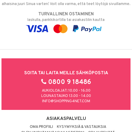
alhaisina juuri Sinua varten! Voit olla varma, että teet löytöjä sivuillamme.
TURVALLINEN OSTAMINEN
laskulla, pankkikortilla tai asiakastilin kautta
SOITA TAI LAITA MEILLE SÄHKÖPOSTIA
0800 9 18486
AUKIOLOAJAT: 10.00 - 16.00
LOUNASTAUKO 13.00 - 14.00
INFO@SHOPPING4NET.COM
ASIAKASPALVELU
OMA PROFIILI
KYSYMYKSIÄ & VASTAUKSIA