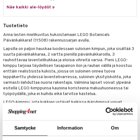
py Friends
pi Pitkätossu Huvikumpu
Näe kaikki ale-löydöt »
badabado
a & Palikat
.L.
ki
O Builder
tuja hahmoja
Tuotetieto
gtoys
omag
ot
kit
Anna lasten mielikuvitus kukoistamaan LEGO Botanicals
entarvikkeita
Päivänkakkarat (11508) rakennussarjan avulla.
gformers
blarna
taleikit
elut
Lapsilla on paljon hauskaa luodessaan suloisen kimpun, joka sisältää 3
ens Barn
ikat
tman
oleikit
neuvot
suurta päivänkakkaraa, 2 vartta pienillä päivänkakkaroilla, 3
rauhoittavaa laventelikukkaa ja eloisia vihreitä varsia. Pieni LEGO-
ållan
kalut
libompa
opelit
iviteettilelut
alaa
kimppu tarjoaa täydellisen tasapainon ilon ja rauhan välillä ja koostuu
ffi Love
erittäin realistisista kukista, joissa on suloinen onnea tuova
ney
elyvaunut
Lapsi
alaa
elit
leppäkerttu yhdessä laventelivarressa, suloinen yksityiskohta, joka
mintahahmot
varmasti ilahduttaa nuoria rakentajia. Valmiina lapset voivat ylpeänä
ney Prinsessat
ettävät lelut
0 palaa
lit
aukut
esitellä LEGO-kimppunsa kauniina koristeena makuuhuoneessa tai
spalvelu
työpöydällä, joka ei kuihdu eikä tarvitse kastelua.
eli
peli
lit
di
ksiä & vastauksia
LEGO-kimppu, jota kukkien ystävät kaikissa ikäryhmissä voivat
zen
nhoito
palapelit
arvostaa ikuisesti, on huomaavainen lahja tytöille, pojille ja teini-
tuotetta
ikäisille syntymäpäivinä ja muina erityisinä hetkinä, tai hauska
mähäkkimies
pyhuone
miaiset
ien oheistarvikkeet
kit ja käsipyyhkeet
tupaantuliaislahja luonnon ystäville.
 verkkokaupasta
ry Potter
Setti sisältää 133 osaa.
Samtycke
Information
Om
hkeet
vikkeet
aunutarvikkeita
Muuta
lo Kitty
it & Tarvikkeet