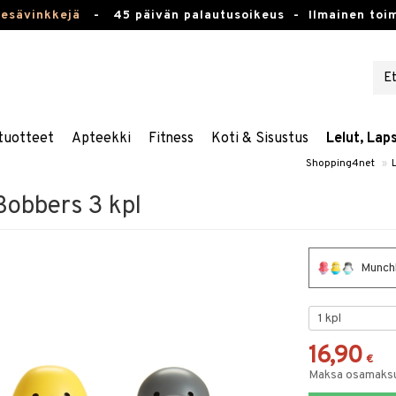
kesävinkkejä
-
45 päivän palautusoikeus -
Ilmainen toim
tuotteet
Apteekki
Fitness
Koti & Sisustus
Lelut, Lap
Shopping4net
»
obbers 3 kpl
Munchk
16,90
€
Maksa osamaksul