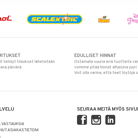
MITUKSET
EDULLISET HINNAT
00 tehdyt tilaukset lähetetään
Ostamalla suuria eriä tuotteita 
mana päivänä
voimme pitää hinnat alhaisina juuri
Voit olla varma, että teet löytöjä 
LVELU
SEURAA MEITÄ MYÖS SIVU
 VASTAUKSIA
UT ASIAKASTIETONI
Ä