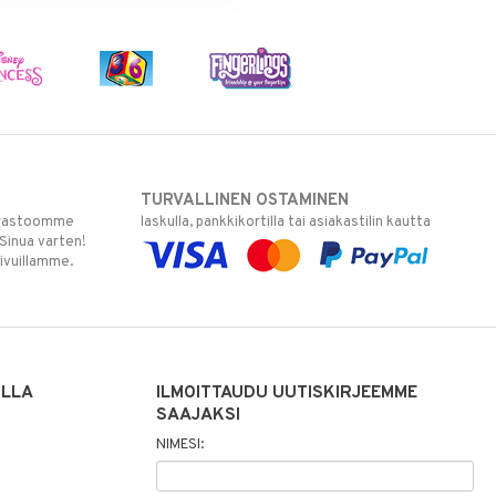
TURVALLINEN OSTAMINEN
varastoomme
laskulla, pankkikortilla tai asiakastilin kautta
 Sinua varten!
sivuillamme.
ILLA
ILMOITTAUDU UUTISKIRJEEMME
SAAJAKSI
NIMESI: