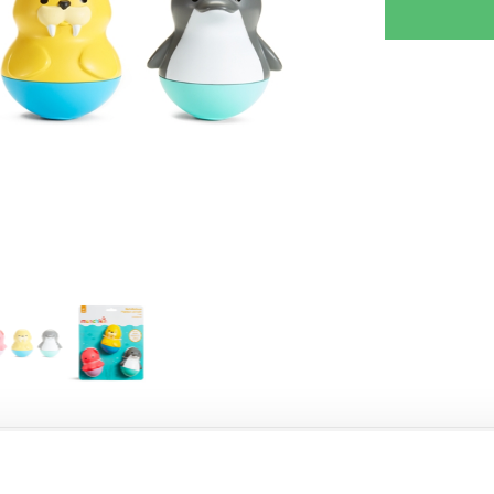
RJOITA ARVOSTELU
KERRO YSTÄVÄLLE