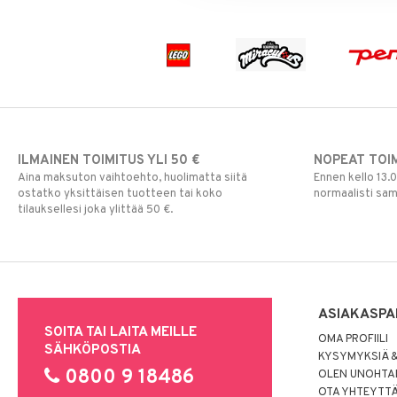
ILMAINEN TOIMITUS YLI 50 €
NOPEAT TOI
Aina maksuton vaihtoehto, huolimatta siitä
Ennen kello 13.
ostatko yksittäisen tuotteen tai koko
normaalisti sa
tilauksellesi joka ylittää 50 €.
ASIAKASPA
SOITA TAI LAITA MEILLE
OMA PROFIILI
SÄHKÖPOSTIA
KYSYMYKSIÄ &
0800 9 18486
OLEN UNOHTAN
OTA YHTEYTT