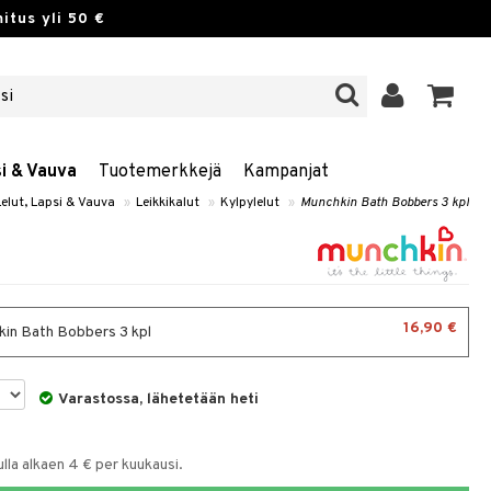
itus yli 50 €
si & Vauva
Tuotemerkkejä
Kampanjat
Lelut, Lapsi & Vauva
»
Leikkikalut
»
Kylpylelut
»
Munchkin Bath Bobbers 3 kpl
16,90 €
in Bath Bobbers 3 kpl
Varastossa, lähetetään heti
la alkaen 4 € per kuukausi.