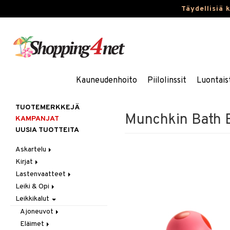
Täydellisiä 
Kauneudenhoito
Piilolinssit
Luontais
TUOTEMERKKEJÄ
Munchkin Bath B
KAMPANJAT
UUSIA TUOTTEITA
Askartelu
Kirjat
Askartelumateriaalit
Lastenvaatteet
Askartelusetti
Askartelukirjat
Leiki & Opi
Helmet
Maalauskirjat
Alaosat
Leikkikalut
Koulutarvikkeet
Päiväkirjat
Alusvaatteet & Sukat
Opetuslelut
Leggingsit
Muovailuvaha
Kengät
Oppimispelit
Ajoneuvot
Piirrä ja maalaa
Mekot
Soittimet
Eläimet
Autoradat