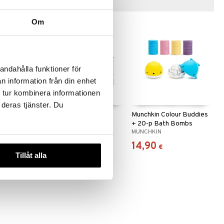
Vinkkejä sinulle
Om
andahålla funktioner för
n information från din enhet
 tur kombinera informationen
 deras tjänster. Du
h
Munchkin Babys First
Munchkin Colour Buddies
Bath Gift Set
+ 20-p Bath Bombs
MUNCHKIN
MUNCHKIN
9,90
14,90
€
€
Tillåt alla