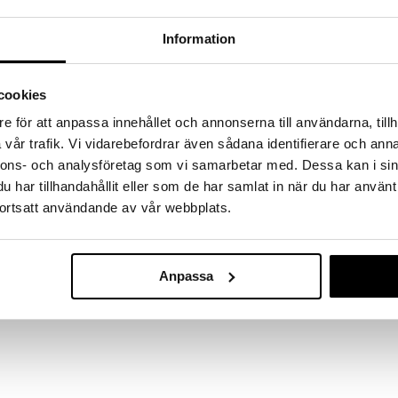
a löydöt kotiin!
isuuteen tehdä löytöjä suuresta ALEstamme. Juuri
Information
mme suuren valikoiman jännittäviä tuotteita
a hinnoilla!
cookies
massa 31.8.2026 asti mutta ole nopea -
otteesi voivat päästä loppumaan!
e för att anpassa innehållet och annonserna till användarna, tillh
i ale-löydöt »
vår trafik. Vi vidarebefordrar även sådana identifierare och anna
nnons- och analysföretag som vi samarbetar med. Dessa kan i sin
har tillhandahållit eller som de har samlat in när du har använt
Colour Mix Fis
ortsatt användande av vår webbplats.
ala, delfiini ja mursu, jotka on helppo pitää
 kanssasi kylvyssä! Ilman ilmareikiä estääkseen
MUNCHKIN
6,90
€
Anpassa