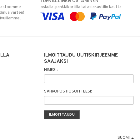
TURVALLINEN OSTAMINEN
varastoomme
laskulla, pankkikortilla tai asiakastilin kautta
 Sinua varten!
sivuillamme.
ILLA
ILMOITTAUDU UUTISKIRJEEMME
SAAJAKSI
NIMESI:
SÄHKÖPOSTIOSOITTEESI:
SUOMI