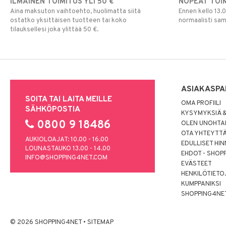
ILMAINEN TOIMITUS YLI 50 €
NOPEAT TOI
Aina maksuton vaihtoehto, huolimatta siitä
Ennen kello 13.
ostatko yksittäisen tuotteen tai koko
normaalisti sa
tilauksellesi joka ylittää 50 €.
ASIAKASPA
SOITA TAI LAITA MEILLE
OMA PROFIILI
SÄHKÖPOSTIA
KYSYMYKSIÄ &
0800 9 18486
OLEN UNOHTAN
OTA YHTEYTT
AUKIOLOAJAT: 10.00 - 16.00
EDULLISET HI
LOUNASTAUKO 13.00 - 14.00
EHDOT - SHOP
INFO@SHOPPING4NET.COM
EVÄSTEET
HENKILÖTIETO
KUMPPANIKSI
SHOPPING4NE
© 2026 SHOPPING4NET
•
SITEMAP