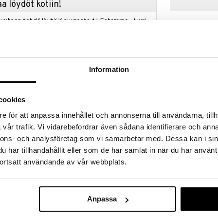
a löydöt kotiin!
isuuteen tehdä löytöjä suuresta ALEstamme. Juuri
mme suuren valikoiman jännittäviä tuotteita
a hinnoilla!
massa 31.8.2026 asti mutta ole nopea -
otteesi voivat päästä loppumaan!
Information
i ale-löydöt »
cookies
Teddykompan
e för att anpassa innehållet och annonserna till användarna, tillh
en elefantin muodossa tulee nopeasti pienten
Keinueläin No
meästä plyysistä ja seisoo tukevasti vankalla
vår trafik. Vi vidarebefordrar även sådana identifierare och anna
TEDDYKOMPANI
tuttavat kahvat.
nnons- och analysföretag som vi samarbetar med. Dessa kan i sin
109,90
€
har tillhandahållit eller som de har samlat in när du har använt
selkänoja ja turvavyö, jotka tarjoavat turvallisuutta
apsille, jotka haluavat keinua turvallisella ja mukavalla
ortsatt användande av vår webbplats.
ille, syntymäpäiville, joululahjaksi tai erityisenä
aa sekä hauskaa leikkiä että auttaa lasta
Anpassa
tasapainoa leikkisällä tavalla.