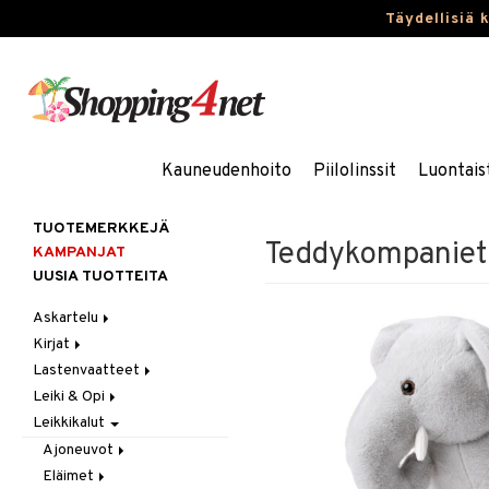
Täydellisiä 
Kauneudenhoito
Piilolinssit
Luontais
TUOTEMERKKEJÄ
Teddykompaniet 
KAMPANJAT
UUSIA TUOTTEITA
Askartelu
Kirjat
Askartelumateriaalit
Lastenvaatteet
Askartelusetti
Askartelukirjat
Leiki & Opi
Helmet
Maalauskirjat
Alaosat
Leikkikalut
Koulutarvikkeet
Päiväkirjat
Alusvaatteet & Sukat
Opetuslelut
Leggingsit
Muovailuvaha
Kengät
Oppimispelit
Ajoneuvot
Piirrä ja maalaa
Mekot
Soittimet
Eläimet
Autoradat