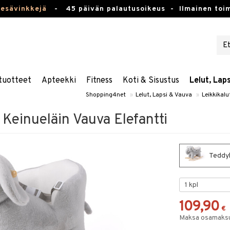
kesävinkkejä
-
45 päivän palautusoikeus -
Ilmainen toim
tuotteet
Apteekki
Fitness
Koti & Sisustus
Lelut, Lap
Shopping4net
»
Lelut, Lapsi & Vauva
»
Leikkikalu
Keinueläin Vauva Elefantti
Teddyk
109,90
€
Maksa osamaksul