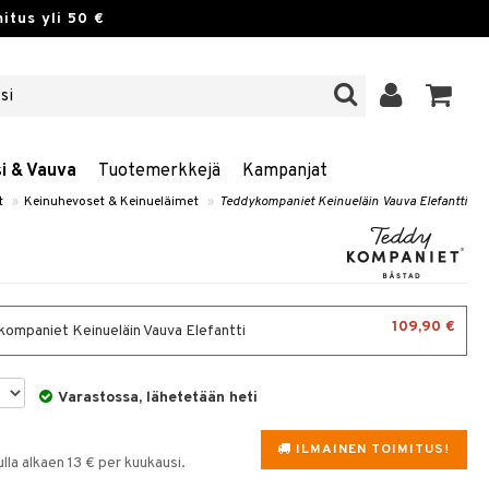
itus yli 50 €
si & Vauva
Tuotemerkkejä
Kampanjat
t
»
Keinuhevoset & Keinueläimet
»
Teddykompaniet Keinueläin Vauva Elefantti
109,90 €
ompaniet Keinueläin Vauva Elefantti
Varastossa, lähetetään heti
ILMAINEN TOIMITUS!
la alkaen 13 € per kuukausi.