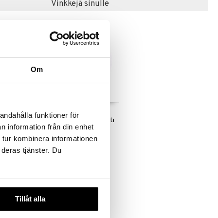
Vinkkejä sinulle
Om
iet
Teddykompaniet
andahålla funktioner för
rsu
Vedettävä lelu Elefantti
n information från din enhet
ET
TEDDYKOMPANIET
 tur kombinera informationen
24,90
€
 deras tjänster. Du
Tillåt alla