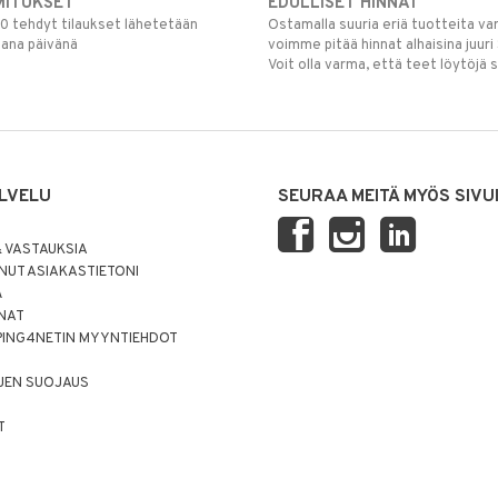
MITUKSET
EDULLISET HINNAT
00 tehdyt tilaukset lähetetään
Ostamalla suuria eriä tuotteita 
mana päivänä
voimme pitää hinnat alhaisina juuri
Voit olla varma, että teet löytöjä 
LVELU
SEURAA MEITÄ MYÖS SIVU
 VASTAUKSIA
UT ASIAKASTIETONI
Ä
NNAT
PING4NETIN MYYNTIEHDOT
JEN SUOJAUS
T