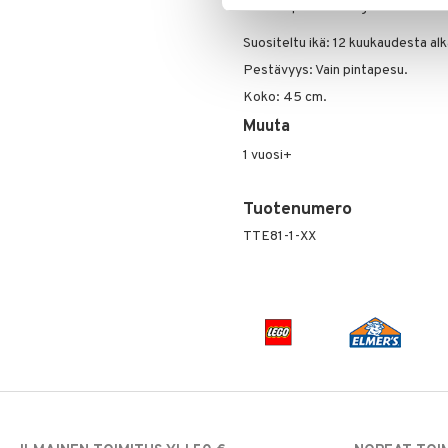
Maksimipaino: 30 kg.
Suositeltu ikä: 12 kuukaudesta al
Pestävyys: Vain pintapesu.
Koko: 45 cm.
Muuta
1 vuosi+
Tuotenumero
TTE81-1-XX