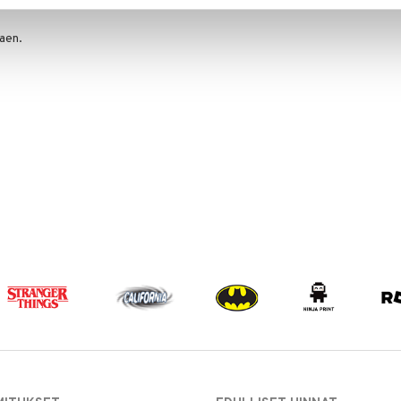
kaen.