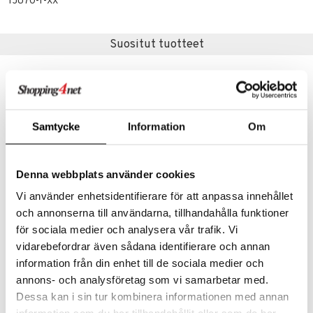
TJU70-1-XX
eenvarjot
istelu
nen
umi
mput
lalaput
keet
Suositut tuotteet
le
ten Huonekalut
ten aterimet
inkolasit
ta
 Patrol
tot
ka- & Säilytyslaatikot
ut ja lakit
ysitterit
isuus
pi Pitkätossu
lytys
tipullot & Tarvikkeet
starvikkeita
uviltti
sa Possu
gyn vaatteet
ipullot & Tarvikkeet
ut
iilit
Samtycke
Information
Om
 MASKS
ut
ulelut & helistimet
kemon
apussit
uvajumppa
Denna webbplats använder cookies
ållan
Vi använder enhetsidentifierare för att anpassa innehållet
er Mario
och annonserna till användarna, tillhandahålla funktioner
Peliko Palapelijoulukalenteri 1008 Palaa
Barbie Fashionista -joulukalenteri 2025
för sociala medier och analysera vår trafik. Vi
PELIKO
BARBIE
ru & Pesonen
vidarebefordrar även sådana identifierare och annan
19,90
29,90
€
€
information från din enhet till de sociala medier och
annons- och analysföretag som vi samarbetar med.
Dessa kan i sin tur kombinera informationen med annan