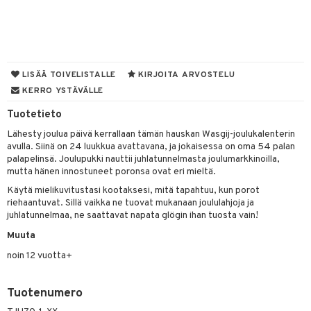
O Minecraft
entarvikkeita
gformers
blarna
taleikit
elut
GO Ninjago
ens Barn
ikat
tman
oleikit
neuvot
GO Speed Champions
ållan
kalut
libompa
opelit
iviteettilelut
alaa
LISÄÄ TOIVELISTALLE
KIRJOITA ARVOSTELU
GO Spidey
ffi Love
KERRO YSTÄVÄLLE
ney
elyvaunut
Lapsi
alaa
elit
O Super Heroes
mintahahmot
Tuotetieto
ney Prinsessat
ettävät lelut
0 palaa
lit
aukut
spalvelu
Lähesty joulua päivä kerrallaan tämän hauskan Wasgij-joulukalenterin
ic
eli
peli
lit
di
avulla. Siinä on 24 luukkua avattavana, ja jokaisessa on oma 54 palan
ksiä & vastauksia
palapelinsä. Joulupukki nauttii juhlatunnelmasta joulumarkkinoilla,
zen
nhoito
palapelit
mutta hänen innostuneet poronsa ovat eri mieltä.
tuotetta
mähäkkimies
Käytä mielikuvitustasi kootaksesi, mitä tapahtuu, kun porot
pyhuone
miaiset
ien oheistarvikkeet
kit ja käsipyyhkeet
riehaantuvat. Sillä vaikka ne tuovat mukanaan joululahjoja ja
 verkkokaupasta
ry Potter
juhlatunnelmaa, ne saattavat napata glögin ihan tuosta vain!
hkeet
vikkeet
aunutarvikkeita
lo Kitty
Muuta
it & Tarvikkeet
le
noin 12 vuotta+
.L.
ossa
na/Äiti
mmi Lehmä
kut
kaus & imetys
us
Tuotenumero
le