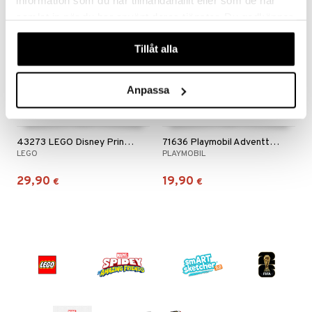
information som du har tillhandahållit eller som de har
samlat in när du har använt deras tjänster. Du godkänner
våra cookies vid fortsatt användande av vår webbplats.
Tillåt alla
Anpassa
43273 LEGO Disney Princess Adventtikalenteri
71636 Playmobil Adventtikalenteri Merirosvot
LEGO
PLAYMOBIL
29,90
19,90
€
€