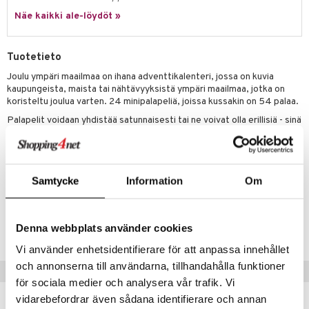
eenvarjot
istelu
nen
Näe kaikki ale-löydöt »
umi
mput
lalaput
keet
le
ten Huonekalut
ten aterimet
inkolasit
ta
Tuotetieto
 Patrol
tot
ka- & Säilytyslaatikot
ut ja lakit
ysitterit
isuus
Joulu ympäri maailmaa on ihana adventtikalenteri, jossa on kuvia
kaupungeista, maista tai nähtävyyksistä ympäri maailmaa, jotka on
pi Pitkätossu
lytys
tipullot & Tarvikkeet
starvikkeita
uviltti
koristeltu joulua varten. 24 minipalapeliä, joissa kussakin on 54 palaa.
sa Possu
Palapelit voidaan yhdistää satunnaisesti tai ne voivat olla erillisiä - sinä
gyn vaatteet
ipullot & Tarvikkeet
ut
iilit
päätät!
 MASKS
ut
ulelut & helistimet
Muuta
kemon
apussit
uvajumppa
12 vuotta+
Samtycke
Information
Om
ållan
er Mario
Tuotenumero
Denna webbplats använder cookies
TRN10-1-XX
ru & Pesonen
Vi använder enhetsidentifierare för att anpassa innehållet
och annonserna till användarna, tillhandahålla funktioner
Suositut tuotteet
för sociala medier och analysera vår trafik. Vi
vidarebefordrar även sådana identifierare och annan