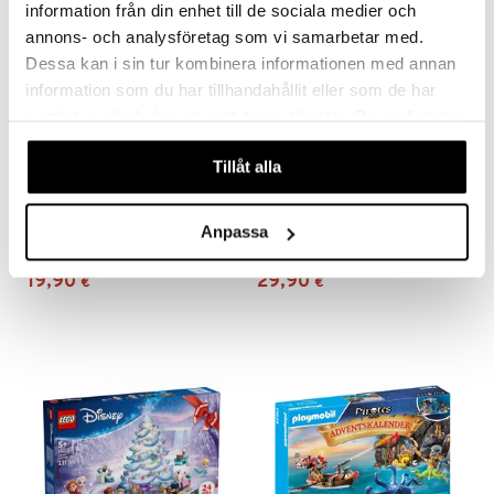
information från din enhet till de sociala medier och
annons- och analysföretag som vi samarbetar med.
Dessa kan i sin tur kombinera informationen med annan
information som du har tillhandahållit eller som de har
samlat in när du har använt deras tjänster. Du godkänner
våra cookies vid fortsatt användande av vår webbplats.
Tillåt alla
Peliko Palapelijoulukalenteri 1008 Palaa
Barbie Fashionista -joulukalenteri 2025
Anpassa
PELIKO
BARBIE
19,90
29,90
€
€