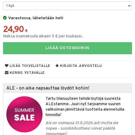
O Minecraft
entarvikkeita
gformers
blarna
taleikit
elut
GO Ninjago
ens Barn
Varastossa, lähetetään heti
ikat
tman
oleikit
neuvot
24,90
GO Speed Champions
ållan
kalut
libompa
opelit
iviteettilelut
€
alaa
Maksa osamaksulla alkaen 5 € per kuukausi.
GO Spidey
ffi Love
ney
elyvaunut
Lapsi
alaa
elit
LISÄÄ OSTOSKORIIN
O Super Heroes
mintahahmot
ney Prinsessat
ettävät lelut
0 palaa
lit
aukut
spalvelu
ic
eli
peli
lit
di
LISÄÄ TOIVELISTALLE
KIRJOITA ARVOSTELU
ksiä & vastauksia
zen
nhoito
KERRO YSTÄVÄLLE
palapelit
tuotetta
mähäkkimies
pyhuone
miaiset
ien oheistarvikkeet
kit ja käsipyyhkeet
ALE - on aika napsauttaa löydöt kotiin!
 verkkokaupasta
ry Potter
hkeet
vikkeet
aunutarvikkeita
Tartu tilaisuuteen tehdä löytöjä suuresta
lo Kitty
it & Tarvikkeet
ALEstamme. Juuri nyt tarjoamme suuren
le
valikoiman jännittäviä tuotteita alennetuilla
.L.
hinnoilla!
ossa
na/Äiti
mmi Lehmä
Ale on voimassa 31.8.2026 asti mutta ole
kut
kaus & imetys
us
nopea - suosikkituotteesi voivat päästä
le
loppumaan!