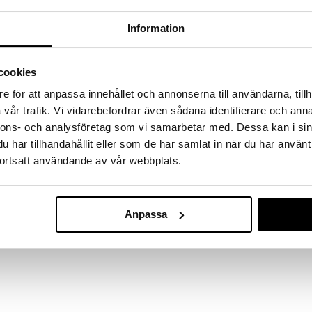
massa 31.8.2026 asti mutta ole nopea -
otteesi voivat päästä loppumaan!
Information
i ale-löydöt »
cookies
Schleich 708
suloinen yksisarvisvarsa Iris on peräisin. On monia
e för att anpassa innehållet och annonserna till användarna, tillh
Unicorn Ori
nko yksisarvistamma Peachilla jotain tekemistä asian
vår trafik. Vi vidarebefordrar även sådana identifierare och anna
SCHLEICH
sa on syntynyt lumotun kukkaniityn sydämestä. Sen
nnons- och analysföretag som vi samarbetar med. Dessa kan i sin
19,50
ja kukkatatuointia sivulla ajatellen se voi olla totta.
€
aneja kauniista turkin väristään, sillä he äänestivät
har tillhandahållit eller som de har samlat in när du har använt
isillä todella luonnon taikaa sisällään? Ainakin se,
ortsatt användande av vår webbplats.
llä silmillään, lumoutuu.
Anpassa