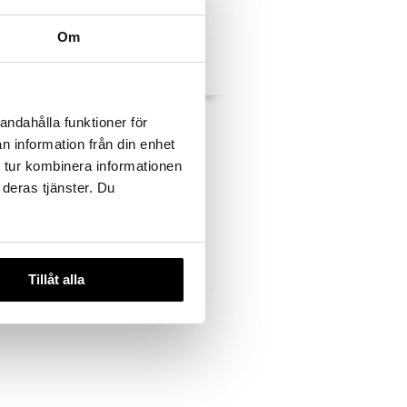
Om
58 Cosmos
Schleich 70859
andahålla funktioner för
Cassiopeia Yksisarvis
n information från din enhet
SCHLEICH
Tamman
 tur kombinera informationen
19,50
€
 deras tjänster. Du
Tillåt alla