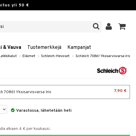
itus yli 50 €
si & Vauva
Tuotemerkkejä
Kampanjat
Leikkikalut
»
Eläimet
»
Schleich-Hevoset
»
Schleich 70861 Yksisarvisvarsa Iris
7,90 €
h 70861 Yksisarvisvarsa Iris
Varastossa, lähetetään heti
la alkaen 4 € per kuukausi.