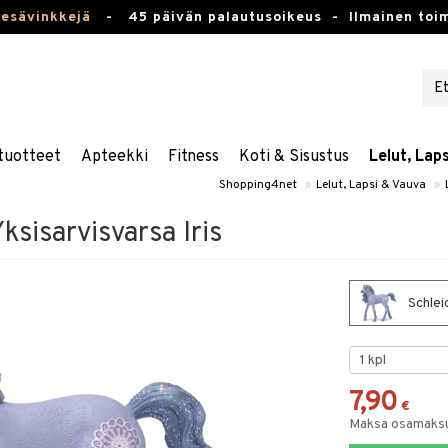
kesävinkkejä
-
45 päivän palautusoikeus -
Ilmainen toim
tuotteet
Apteekki
Fitness
Koti & Sisustus
Lelut, Lap
Shopping4net
»
Lelut, Lapsi & Vauva
»
ksisarvisvarsa Iris
Schleic
7,90
€
Maksa osamaksul