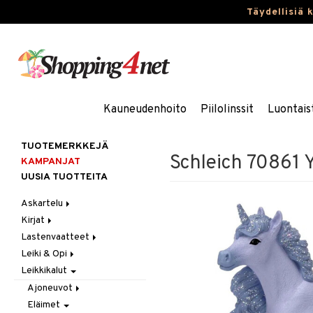
Täydellisiä 
Kauneudenhoito
Piilolinssit
Luontais
TUOTEMERKKEJÄ
Schleich 70861 Y
KAMPANJAT
UUSIA TUOTTEITA
Askartelu
Kirjat
Askartelumateriaalit
Lastenvaatteet
Askartelusetti
Askartelukirjat
Leiki & Opi
Helmet
Maalauskirjat
Alaosat
Leikkikalut
Koulutarvikkeet
Päiväkirjat
Alusvaatteet & Sukat
Opetuslelut
Leggingsit
Muovailuvaha
Kengät
Oppimispelit
Ajoneuvot
Piirrä ja maalaa
Mekot
Soittimet
Eläimet
Autoradat