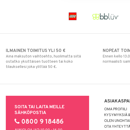
Toiminta
Lasten Huonekalut
Lasten aterimet
Aurinkolasit
Paw Patrol
Turvallisuus
Matot
Ruoka- &
Hatut ja lakit
Babysitterit
Peppi Pitkätossu
Säilytyslaatikot
Säilytys
Hiustarvikkeita
Leluviltti
Pipsa Possu
Tuttipullot & Tarvikkeet
Sängyn vaatteet
Korut
Mobiilit
PJ MASKS
Vesipullot & Tarvikkeet
Muut
Purulelut & helistimet
Pokemon
Rahapussit
Vauvajumppa
Skrållan
Super Mario
ILMAINEN TOIMITUS YLI 50 €
NOPEAT TOI
Viiru & Pesonen
Aina maksuton vaihtoehto, huolimatta siitä
Ennen kello 13.
ostatko yksittäisen tuotteen tai koko
normaalisti sa
tilauksellesi joka ylittää 50 €.
ASIAKASPA
SOITA TAI LAITA MEILLE
OMA PROFIILI
SÄHKÖPOSTIA
KYSYMYKSIÄ &
0800 9 18486
OLEN UNOHTAN
OTA YHTEYTT