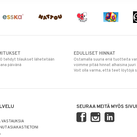
MITUKSET
EDULLISET HINNAT
00 tehdyt tilaukset lähetetään
Ostamalla suuria eriä tuotteita 
mana päivänä
voimme pitää hinnat alhaisina juuri
Voit olla varma, että teet löytöjä 
LVELU
SEURAA MEITÄ MYÖS SIVU
 VASTAUKSIA
UT ASIAKASTIETONI
Ä