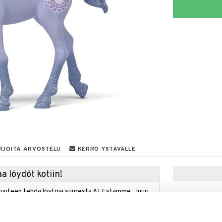
RJOITA ARVOSTELU
KERRO YSTÄVÄLLE
a löydöt kotiin!
isuuteen tehdä löytöjä suuresta ALEstamme. Juuri
mme suuren valikoiman jännittäviä tuotteita
a hinnoilla!