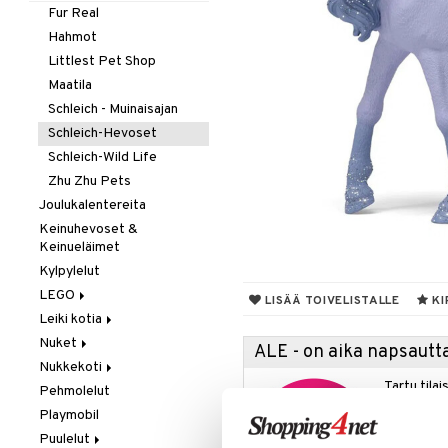
Taikuus
Pientuotteet
Testikitit
Autot
Fur Real
Tarrat
Uima-asut & UV-vaatteet
Lippalakit &
Junat
Hahmot
Aurinkohatut
Vuodevaatteet
Palokunta
Littlest Pet Shop
Yläosat
Poliisi
Maatila
Hupparit ja colleget
Työajoneuvot
Schleich - Muinaisajan
T-paidat
Schleich-Hevoset
Schleich-Wild Life
Zhu Zhu Pets
Joulukalentereita
Keinuhevoset &
Keinueläimet
Kylpylelut
LEGO
LISÄÄ TOIVELISTALLE
KI
Leiki kotia
Botanicals
Nuket
Fortnite
Keittiö &
ALE - on aika napsautta
keittiötarvikkeet
Nukkekoti
LEGO Bluey
Baby Born
Siivous
Tartu tila
Pehmolelut
LEGO City
Barbie
Lundby
nyt tarjoa
Playmobil
LEGO Classic
Cocomelon
Lundby Tukholma
alennetuill
Puulelut
LEGO Creator
Disney Prinsessat
Muumi