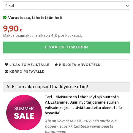
GO Bluey
vous
y Born
oti
O City
bie
Varastossa, lähetetään heti
ndby
elut
9,90
O Classic
comelon
dby Tukholma
bil
€
Maksa osamaksulla alkaen 4 € per kuukausi.
O Creator
ney Prinsessat
umi
ut
LISÄÄ OSTOSKORIIN
GO Disney
by's Dollhouse
pi Laiva
o
ohjattavat
O Disney Princess
py Friends
pi Pitkätossu Huvikumpu
badabado
a & Palikat
LISÄÄ TOIVELISTALLE
KIRJOITA ARVOSTELU
GO DUPLO
.L.
ki
O Builder
tuja hahmoja
KERRO YSTÄVÄLLE
O Friends
gtoys
omag
ot
kit
ALE - on aika napsauttaa löydöt kotiin!
O Minecraft
entarvikkeita
gformers
blarna
taleikit
elut
Tartu tilaisuuteen tehdä löytöjä suuresta
GO Ninjago
ens Barn
ikat
tman
oleikit
neuvot
ALEstamme. Juuri nyt tarjoamme suuren
valikoiman jännittäviä tuotteita alennetuilla
GO Speed Champions
ållan
kalut
libompa
opelit
iviteettilelut
alaa
hinnoilla!
GO Spidey
ffi Love
ney
Ale on voimassa 31.8.2026 asti mutta ole
elyvaunut
Lapsi
alaa
elit
nopea - suosikkituotteesi voivat päästä
O Super Heroes
mintahahmot
ney Prinsessat
ettävät lelut
loppumaan!