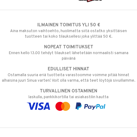
ILMAINEN TOIMITUS YLI 50 €
Aina maksuton vaihtoehto, huolimatta siitä ostatko yksittäisen
tuotteen tai koko tilauksellesi joka ylittää 50 €.
NOPEAT TOIMITUKSET
Ennen kello 13.00 tehdyt tilaukset lähetetään normaalisti samana
päivänä
EDULLISET HINNAT
Ostamalla suuria eriä tuotteita varastoomme voimme pitää hinnat
alhaisina juuri Sinua varten! Voit olla varma, että teet löytöjä sivuillamme.
TURVALLINEN OSTAMINEN
laskulla, pankkikortilla tai asiakastilin kautta