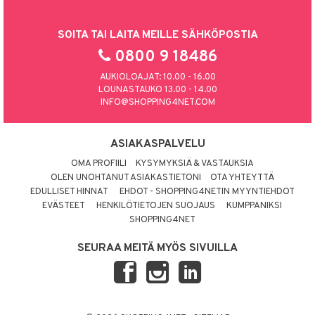
SOITA TAI LAITA MEILLE SÄHKÖPOSTIA
0800 9 18486
AUKIOLOAJAT: 10.00 - 16.00
LOUNASTAUKO 13.00 - 14.00
INFO@SHOPPING4NET.COM
ASIAKASPALVELU
OMA PROFIILI
KYSYMYKSIÄ & VASTAUKSIA
OLEN UNOHTANUT ASIAKASTIETONI
OTA YHTEYTTÄ
EDULLISET HINNAT
EHDOT - SHOPPING4NETIN MYYNTIEHDOT
EVÄSTEET
HENKILÖTIETOJEN SUOJAUS
KUMPPANIKSI
SHOPPING4NET
SEURAA MEITÄ MYÖS SIVUILLA