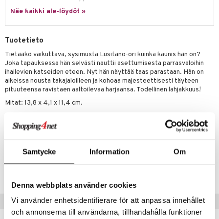
0 palaa
lit
aukut
spalvelu
ic
Näe kaikki ale-löydöt »
eli
peli
lit
di
ksiä & vastauksia
zen
nhoito
palapelit
Tuotetieto
tuotetta
mähäkkimies
pyhuone
miaiset
ien oheistarvikkeet
kit ja käsipyyhkeet
Tietääkö vaikuttava, sysimusta Lusitano-ori kuinka kaunis hän on?
 verkkokaupasta
Joka tapauksessa hän selvästi nauttii asettumisesta parrasvaloihin
ry Potter
hkeet
vikkeet
aunutarvikkeita
ihailevien katseiden eteen. Nyt hän näyttää taas parastaan. Hän on
lo Kitty
aikeissa nousta takajaloilleen ja kohoaa majesteettisesti täyteen
it & Tarvikkeet
le
pituuteensa ravistaen aaltoilevaa harjaansa. Todellinen lahjakkuus!
.L.
ossa
na/Äiti
Mitat: 13,8 x 4,1 x 11,4 cm.
mmi Lehmä
Muuta
kut
kaus & imetys
us
le
3 vuotta+
eenvarjot
istelu
nen
umi
Samtycke
Information
Om
mput
lalaput
keet
Tuotenumero
le
ten Huonekalut
ten aterimet
TSL91-1-XX
inkolasit
ta
 Patrol
Denna webbplats använder cookies
tot
ka- & Säilytyslaatikot
ut ja lakit
ysitterit
isuus
pi Pitkätossu
Vi använder enhetsidentifierare för att anpassa innehållet
Vinkkejä sinulle
lytys
tipullot & Tarvikkeet
starvikkeita
uviltti
och annonserna till användarna, tillhandahålla funktioner
sa Possu