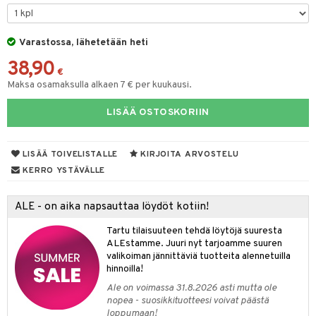
GO Bluey
vous
y Born
oti
O City
bie
Varastossa, lähetetään heti
ndby
elut
38,90
O Classic
comelon
dby Tukholma
bil
€
Maksa osamaksulla alkaen 7 € per kuukausi.
O Creator
ney Prinsessat
umi
ut
LISÄÄ OSTOSKORIIN
GO Disney
by's Dollhouse
pi Laiva
o
ohjattavat
O Disney Princess
py Friends
pi Pitkätossu Huvikumpu
badabado
a & Palikat
LISÄÄ TOIVELISTALLE
KIRJOITA ARVOSTELU
GO DUPLO
.L.
ki
O Builder
tuja hahmoja
KERRO YSTÄVÄLLE
O Friends
gtoys
omag
ot
kit
ALE - on aika napsauttaa löydöt kotiin!
O Minecraft
entarvikkeita
gformers
blarna
taleikit
elut
Tartu tilaisuuteen tehdä löytöjä suuresta
GO Ninjago
ens Barn
ikat
tman
oleikit
neuvot
ALEstamme. Juuri nyt tarjoamme suuren
valikoiman jännittäviä tuotteita alennetuilla
GO Speed Champions
ållan
kalut
libompa
opelit
iviteettilelut
alaa
hinnoilla!
GO Spidey
ffi Love
ney
Ale on voimassa 31.8.2026 asti mutta ole
elyvaunut
Lapsi
alaa
elit
nopea - suosikkituotteesi voivat päästä
O Super Heroes
mintahahmot
ney Prinsessat
ettävät lelut
loppumaan!