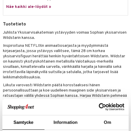
0 palaa
lit
aukut
spalvelu
ic
Näe kaikki ale-löydöt »
eli
peli
lit
di
ksiä & vastauksia
zen
nhoito
palapelit
Tuotetieto
tuotetta
mähäkkimies
pyhuone
miaiset
ien oheistarvikkeet
kit ja käsipyyhkeet
Juhlista Yksisarvisakatemian ystävyyden voimaa Sophian yksisarvisen
 verkkokaupasta
Wildstarin kanssa.
ry Potter
hkeet
vikkeet
aunutarvikkeita
Inspiroituna NETFLIXin animaatiosarjasta ja myydyimmästä
lo Kitty
it & Tarvikkeet
kirjasarjasta, jossa ystävyys vallitsee, tämä 28 cm korkea
le
yksisarvisfiguuri herättää henkiin hyväntahtoisen Wildstarin. Wildstar
.L.
ossa
na/Äiti
on kauniisti yksityiskohtainen metallisilla Valotaikuus-merkeillä
sivuillaan, kimaltelevalla sarvella, värikkäällä harjalla ja hännällä sekä
mmi Lehmä
kut
kaus & imetys
us
irrotettavilla läpinäkyvillä suitsilla ja satulalla, jotka tarjoavat lisää
leikkimahdollisuuksia.
le
eenvarjot
istelu
nen
Liikuta varovasti Wildstarin päätä korostaaksesi hänen
umi
persoonallisuuttaan ja koe uudelleen maaginen side yksisarvisen ja
mput
lalaput
keet
ratsastajan välillä yhdessä Sophian kanssa. Harjaa Wildstarin pehmeää
le
harjaa ja häntää ja lähde seikkailuun suojelemaan Yksisarvisaarta ja sen
ten Huonekalut
ten aterimet
inkolasit
ta
taikuutta.
 Patrol
tot
ka- & Säilytyslaatikot
ut ja lakit
ysitterit
isuus
Koe lisää Yksisarvisakatemiaa suosikkihahmojesi kanssa etsimällä
pi Pitkätossu
kaikki nuket ja heidän yksisarvisensa (jokainen lelu myydään erikseen)
lytys
tipullot & Tarvikkeet
Samtycke
Information
Om
starvikkeita
uviltti
ja rakenna maailmaasi eteenpäin.
sa Possu