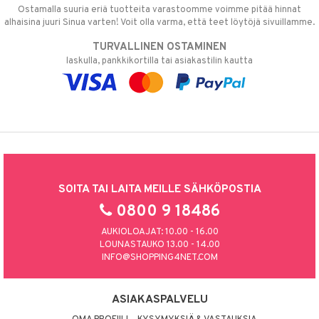
Ostamalla suuria eriä tuotteita varastoomme voimme pitää hinnat
alhaisina juuri Sinua varten! Voit olla varma, että teet löytöjä sivuillamme.
TURVALLINEN OSTAMINEN
laskulla, pankkikortilla tai asiakastilin kautta
SOITA TAI LAITA MEILLE SÄHKÖPOSTIA
0800 9 18486
AUKIOLOAJAT: 10.00 - 16.00
LOUNASTAUKO 13.00 - 14.00
INFO@SHOPPING4NET.COM
ASIAKASPALVELU