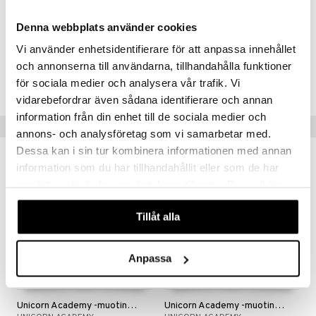
gyn vaatteet
ipullot & Tarvikkeet
ut
iilit
Muuta
 MASKS
4 vuotta+
Denna webbplats använder cookies
ut
ulelut & helistimet
kemon
Vi använder enhetsidentifierare för att anpassa innehållet
apussit
uvajumppa
Tuotenumero
och annonserna till användarna, tillhandahålla funktioner
ållan
för sociala medier och analysera vår trafik. Vi
TUA12-1-XX
er Mario
vidarebefordrar även sådana identifierare och annan
ru & Pesonen
information från din enhet till de sociala medier och
Vinkkejä sinulle
annons- och analysföretag som vi samarbetar med.
Dessa kan i sin tur kombinera informationen med annan
information som du har tillhandahållit eller som de har
samlat in när du har använt deras tjänster. Du godkänner
våra cookies vid fortsatt användande av vår webbplats.
Tillåt alla
Anpassa
Unicorn Academy -muotinukke Ava 24 cm
Unicorn Academy -muotinukke Sophia 24 cm