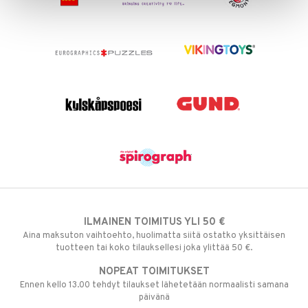
apussit
uvajumppa
ållan
er Mario
ru & Pesonen
ILMAINEN TOIMITUS YLI 50 €
Aina maksuton vaihtoehto, huolimatta siitä ostatko yksittäisen
tuotteen tai koko tilauksellesi joka ylittää 50 €.
NOPEAT TOIMITUKSET
Ennen kello 13.00 tehdyt tilaukset lähetetään normaalisti samana
päivänä