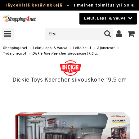
Täydellisiä kesävinkkejä
-
Ilmainen toimitus yli 50 €
Lelut, Lapsi & Vauva
ERKKEJÄ
Kauneudenhoito
JAT
UOTTEITA
Piilolinssit
Shopping4net
»
Lelut, Lapsi & Vauva
»
Leikkikalut
»
Ajoneuvot
»
Työajoneuvot
»
Dickie Toys Kaercher siivouskone 19,5 cm
Luontaistuotteet
u
Apteekki
lumateriaalit
Dickie Toys Kaercher siivouskone 19,5 cm
atteet
lusetti
lukirjat
Fitness
pi
kirjat
t
Koti & Sisustus
gingsit
ut
rvikkeet
rjat
atteet & Sukat
lelut
Lelut, Lapsi & Vauva
luvaha
pelit
vot
Tuotemerkkejä
oradat
ja maalaa
et
Kampanjat
ot
otteet
it