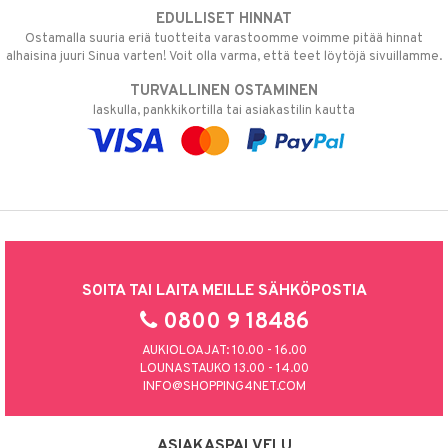
EDULLISET HINNAT
Ostamalla suuria eriä tuotteita varastoomme voimme pitää hinnat
alhaisina juuri Sinua varten! Voit olla varma, että teet löytöjä sivuillamme.
TURVALLINEN OSTAMINEN
laskulla, pankkikortilla tai asiakastilin kautta
SOITA TAI LAITA MEILLE SÄHKÖPOSTIA
0800 9 18486
AUKIOLOAJAT: 10.00 - 16.00
LOUNASTAUKO 13.00 - 14.00
INFO@SHOPPING4NET.COM
ASIAKASPALVELU