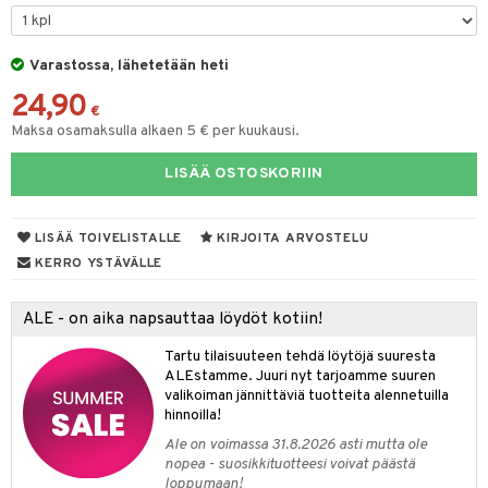
O Classic
comelon
dby Tukholma
bil
O Creator
ney Prinsessat
Varastossa, lähetetään heti
umi
ut
24,90
GO Disney
by's Dollhouse
pi Laiva
o
ohjattavat
€
Maksa osamaksulla alkaen 5 € per kuukausi.
O Disney Princess
py Friends
pi Pitkätossu Huvikumpu
badabado
a & Palikat
LISÄÄ OSTOSKORIIN
GO DUPLO
.L.
ki
O Builder
tuja hahmoja
O Friends
gtoys
omag
ot
kit
LISÄÄ TOIVELISTALLE
KIRJOITA ARVOSTELU
O Minecraft
entarvikkeita
gformers
blarna
taleikit
elut
KERRO YSTÄVÄLLE
GO Ninjago
ens Barn
ikat
tman
oleikit
neuvot
ALE - on aika napsauttaa löydöt kotiin!
GO Speed Champions
ållan
kalut
libompa
opelit
iviteettilelut
alaa
Tartu tilaisuuteen tehdä löytöjä suuresta
GO Spidey
ffi Love
ney
elyvaunut
Lapsi
alaa
elit
ALEstamme. Juuri nyt tarjoamme suuren
valikoiman jännittäviä tuotteita alennetuilla
O Super Heroes
mintahahmot
ney Prinsessat
ettävät lelut
0 palaa
lit
aukut
hinnoilla!
spalvelu
ic
eli
Ale on voimassa 31.8.2026 asti mutta ole
peli
lit
di
nopea - suosikkituotteesi voivat päästä
ksiä & vastauksia
zen
loppumaan!