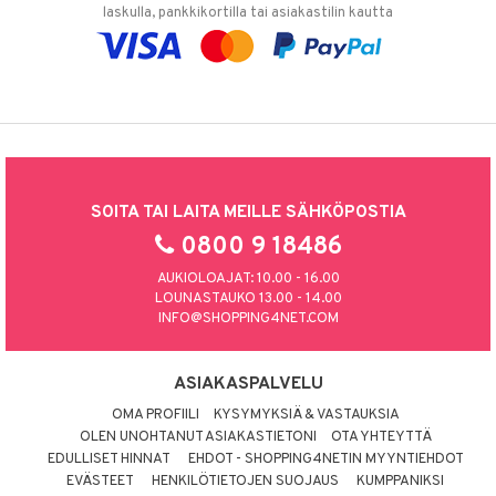
laskulla, pankkikortilla tai asiakastilin kautta
SOITA TAI LAITA MEILLE SÄHKÖPOSTIA
0800 9 18486
AUKIOLOAJAT: 10.00 - 16.00
LOUNASTAUKO 13.00 - 14.00
INFO@SHOPPING4NET.COM
ASIAKASPALVELU
OMA PROFIILI
KYSYMYKSIÄ & VASTAUKSIA
OLEN UNOHTANUT ASIAKASTIETONI
OTA YHTEYTTÄ
EDULLISET HINNAT
EHDOT - SHOPPING4NETIN MYYNTIEHDOT
EVÄSTEET
HENKILÖTIETOJEN SUOJAUS
KUMPPANIKSI