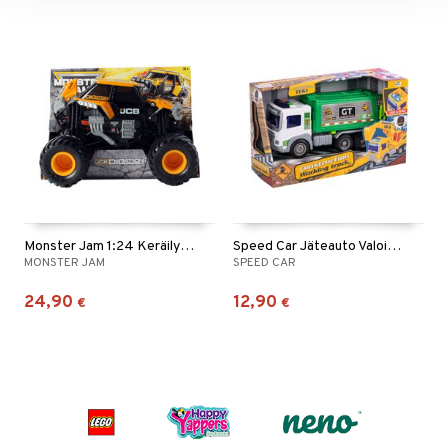
Monster Jam 1:24 Keräilyauto JCB Digatron
Speed Car Jäteauto Valoilla ja Äänillä 22 cm
MONSTER JAM
SPEED CAR
24,90
12,90
€
€