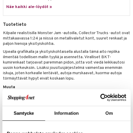
nhoito
palapelit
tuotetta
Näe kaikki ale-löydöt »
mähäkkimies
pyhuone
miaiset
ien oheistarvikkeet
kit ja käsipyyhkeet
 verkkokaupasta
ry Potter
hkeet
vikkeet
aunutarvikkeita
Tuotetieto
lo Kitty
it & Tarvikkeet
le
Kilpaile realistisilla Monster Jam -autoilla, Collector Trucks -autot ovat
mittakaavassa 1:24 ja niissä on metallivaletut korit, suuret renkaat ja
.L.
ossa
na/Äiti
paljon hienoja yksityiskohtia.
mmi Lehmä
Upealla grafiikalla ja yksityiskohtaisella alustalla tämä aito replika
kut
kaus & imetys
us
ilmentää todellisen mallin tyyliä ja asennetta. Viralliset BKT-
le
eenvarjot
kumirenkaat tarjoavat paremman pidon, jotta voit viedä leikkiautosi
istelu
nen
uusiin korkeuksiin. Lisäksi jousitusjärjestelmä vaimentaa enemmän
umi
mput
lalaput
iskuja, joten korkealle lentävät, autoja murskaavat, kuorma-autoja
keet
törmäyttävät hypyt eivät koskaan lopu.
le
ten Huonekalut
ten aterimet
inkolasit
ta
Muuta
 Patrol
tot
ka- & Säilytyslaatikot
ut ja lakit
ysitterit
isuus
3 vuotta+
pi Pitkätossu
lytys
tipullot & Tarvikkeet
starvikkeita
uviltti
sa Possu
Samtycke
Information
Om
gyn vaatteet
ipullot & Tarvikkeet
ut
iilit
 MASKS
ut
ulelut & helistimet
kemon