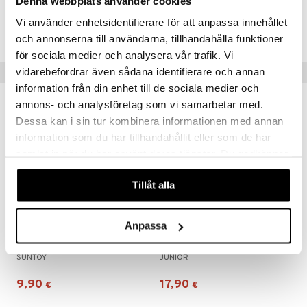
Denna webbplats använder cookies
apussit
uvajumppa
Tuotenumero
ållan
Vi använder enhetsidentifierare för att anpassa innehållet
TMJ04-1-XX
och annonserna till användarna, tillhandahålla funktioner
er Mario
för sociala medier och analysera vår trafik. Vi
ru & Pesonen
Suositut tuotteet
vidarebefordrar även sådana identifierare och annan
information från din enhet till de sociala medier och
annons- och analysföretag som vi samarbetar med.
Dessa kan i sin tur kombinera informationen med annan
information som du har tillhandahållit eller som de har
samlat in när du har använt deras tjänster. Du godkänner
våra cookies vid fortsatt användande av vår webbplats.
Tillåt alla
Anpassa
Auto 24-Pack Metalli
Junior Driver Autopesula Värinvaihtoleikki
SUNTOY
JUNIOR
9,90
17,90
€
€