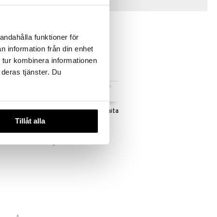
Vinkkejä sinulle
andahålla funktioner för
n information från din enhet
 tur kombinera informationen
 deras tjänster. Du
 useana
Saatavana useana
htona
vaihtoehtona
o Lippis
Muumi Saaristo Uimapaita
Tillåt alla
MUMIN
14,90
€