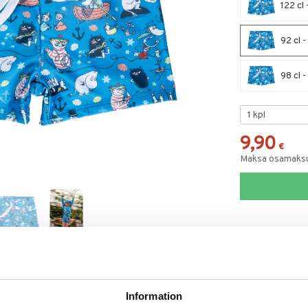
122 cl
92 cl 
98 cl 
9,90
€
Maksa osamaksul
RJOITA ARVOSTELU
KERRO YSTÄVÄLLE
Information