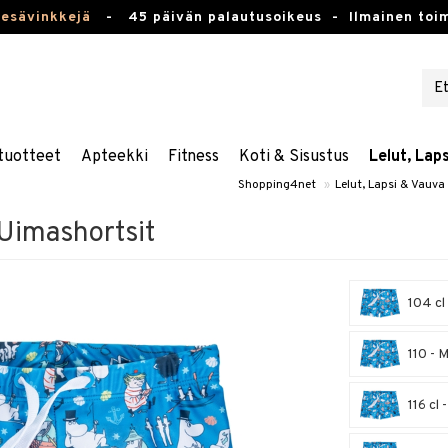
kesävinkkejä
-
45 päivän palautusoikeus -
Ilmainen toim
tuotteet
Apteekki
Fitness
Koti & Sisustus
Lelut, Lap
Shopping4net
»
Lelut, Lapsi & Vauva
Uimashortsit
104 cl
110 - 
116 cl