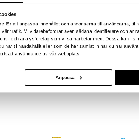
a löydöt kotiin!
isuuteen tehdä löytöjä suuresta ALEstamme. Juuri
cookies
mme suuren valikoiman jännittäviä tuotteita
e för att anpassa innehållet och annonserna till användarna, tillh
a hinnoilla!
vår trafik. Vi vidarebefordrar även sådana identifierare och anna
massa 31.8.2026 asti mutta ole nopea -
otteesi voivat päästä loppumaan!
nnons- och analysföretag som vi samarbetar med. Dessa kan i sin
har tillhandahållit eller som de har samlat in när du har använt
i ale-löydöt »
ortsatt användande av vår webbplats.
Saatavana
vaihtoe
Muumi Saarist
sit lapsille. Shortseissa on joustava vyötärö
Anpassa
iset sisäshortsit.
MUMIN
polyesteristä.
10,90
€