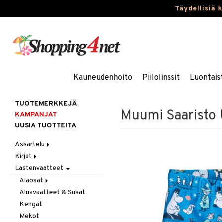
Täydellisiä 
Kauneudenhoito
Piilolinssit
Luontais
TUOTEMERKKEJÄ
Muumi Saaristo 
KAMPANJAT
UUSIA TUOTTEITA
Askartelu
Kirjat
Askartelumateriaalit
Lastenvaatteet
Askartelusetti
Askartelukirjat
Helmet
Maalauskirjat
Alaosat
Koulutarvikkeet
Päiväkirjat
Alusvaatteet & Sukat
Leggingsit
Muovailuvaha
Kengät
Piirrä ja maalaa
Mekot