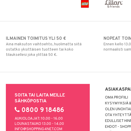
Paw Patrol
Peppi Pitkätossu
Pipsa Possu
PJ MASKS
Pokemon
ILMAINEN TOIMITUS YLI 50 €
NOPEAT TOI
Skrållan
Aina maksuton vaihtoehto, huolimatta siitä
Ennen kello 13.
Super Mario
ostatko yksittäisen tuotteen tai koko
normaalisti sa
tilauksellesi joka ylittää 50 €.
Viiru & Pesonen
ASIAKASPA
SOITA TAI LAITA MEILLE
OMA PROFIILI
SÄHKÖPOSTIA
KYSYMYKSIÄ &
0800 9 18486
OLEN UNOHTAN
OTA YHTEYTT
AUKIOLOAJAT: 10.00 - 16.00
EDULLISET HI
LOUNASTAUKO 13.00 - 14.00
EHDOT - SHOP
INFO@SHOPPING4NET.COM