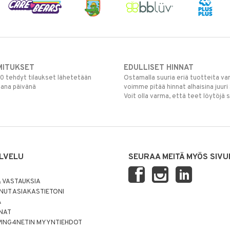
MITUKSET
EDULLISET HINNAT
00 tehdyt tilaukset lähetetään
Ostamalla suuria eriä tuotteita 
mana päivänä
voimme pitää hinnat alhaisina juuri
Voit olla varma, että teet löytöjä 
LVELU
SEURAA MEITÄ MYÖS SIVU
 VASTAUKSIA
UT ASIAKASTIETONI
Ä
NNAT
PING4NETIN MYYNTIEHDOT