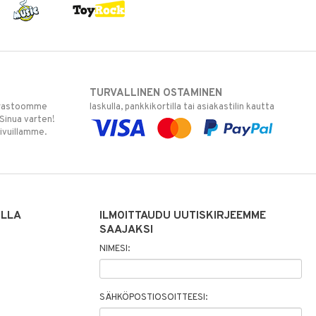
TURVALLINEN OSTAMINEN
varastoomme
laskulla, pankkikortilla tai asiakastilin kautta
 Sinua varten!
sivuillamme.
ILLA
ILMOITTAUDU UUTISKIRJEEMME
SAAJAKSI
NIMESI:
SÄHKÖPOSTIOSOITTEESI: