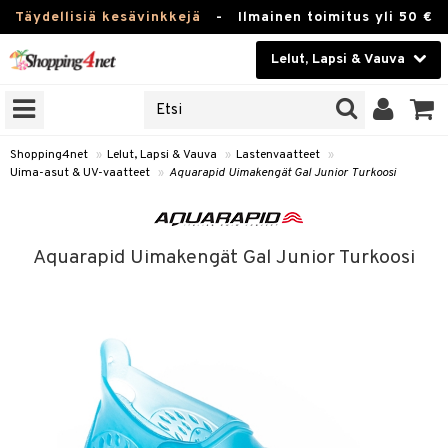
Täydellisiä kesävinkkejä
-
Ilmainen toimitus yli 50 €
Lelut, Lapsi & Vauva
ERKKEJÄ
Kauneudenhoito
JAT
UOTTEITA
Piilolinssit
Shopping4net
»
Lelut, Lapsi & Vauva
»
Lastenvaatteet
»
Uima-asut & UV-vaatteet
»
Aquarapid Uimakengät Gal Junior Turkoosi
Luontaistuotteet
u
Apteekki
lumateriaalit
Aquarapid Uimakengät Gal Junior Turkoosi
atteet
lusetti
lukirjat
Fitness
kirjat
t
Koti & Sisustus
gingsit
rvikkeet
rjat
atteet & Sukat
Lelut, Lapsi & Vauva
luvaha
Tuotemerkkejä
ja maalaa
Kampanjat
otteet