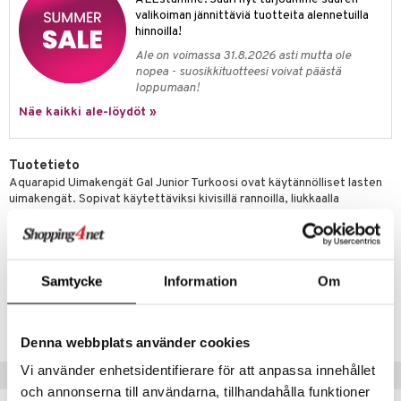
ney Prinsessat
ettävät lelut
valikoiman jännittäviä tuotteita alennetuilla
ic
eli
hinnoilla!
Ale on voimassa 31.8.2026 asti mutta ole
zen
nopea - suosikkituotteesi voivat päästä
loppumaan!
mähäkkimies
Näe kaikki ale-löydöt »
ry Potter
lo Kitty
Tuotetieto
Aquarapid Uimakengät Gal Junior Turkoosi ovat käytännölliset lasten
.L.
uimakengät. Sopivat käytettäviksi kivisillä rannoilla, liukkaalla
mmi Lehmä
uimahallin lattialla tai merellä, kun pohja on epätasainen. Uimakenkien
valmistusaine on PVC eivätkä ne sisällä ftalaatteja
le
umi
Samtycke
Information
Om
Tuotenumero
le
TAQ11-1-8D
 Patrol
Denna webbplats använder cookies
pi Pitkätossu
Vi använder enhetsidentifierare för att anpassa innehållet
Suositut tuotteet
och annonserna till användarna, tillhandahålla funktioner
sa Possu