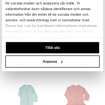
för sociala medier och analysera vår trafik. Vi
 MASKS
vidarebefordrar även sådana identifierare och annan
information från din enhet till de sociala medier och
kemon
annons- och analysföretag som vi samarbetar med.
ållan
Dessa kan i sin tur kombinera informationen med annan
information som du har tillhandahållit eller som de har
er Mario
samlat in när du har använt deras tjänster. Du godkänner
ru & Pesonen
våra cookies vid fortsatt användande av vår webbplats.
Saatavana useana vaihtoehtona
Saatavana useana vaihtoehtona
Tillåt alla
Geggamoja UV-peitto 50+
Geggamoja UV-aurinkolippis Minttu
GEGGAMOJA
GEGGAMOJA
Anpassa
29,89
19,90
€
€