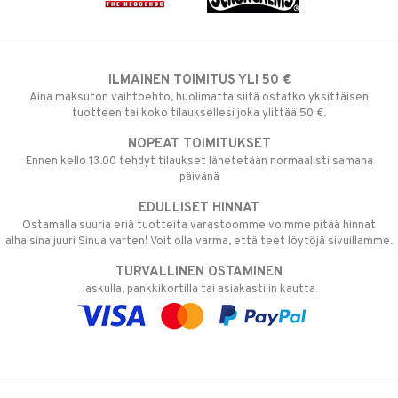
ILMAINEN TOIMITUS YLI 50 €
Aina maksuton vaihtoehto, huolimatta siitä ostatko yksittäisen
tuotteen tai koko tilauksellesi joka ylittää 50 €.
NOPEAT TOIMITUKSET
Ennen kello 13.00 tehdyt tilaukset lähetetään normaalisti samana
päivänä
EDULLISET HINNAT
Ostamalla suuria eriä tuotteita varastoomme voimme pitää hinnat
alhaisina juuri Sinua varten! Voit olla varma, että teet löytöjä sivuillamme.
TURVALLINEN OSTAMINEN
laskulla, pankkikortilla tai asiakastilin kautta