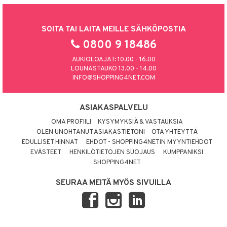
SOITA TAI LAITA MEILLE SÄHKÖPOSTIA
0800 9 18486
AUKIOLOAJAT: 10.00 - 16.00
LOUNASTAUKO 13.00 - 14.00
INFO@SHOPPING4NET.COM
ASIAKASPALVELU
OMA PROFIILI
KYSYMYKSIÄ & VASTAUKSIA
OLEN UNOHTANUT ASIAKASTIETONI
OTA YHTEYTTÄ
EDULLISET HINNAT
EHDOT - SHOPPING4NETIN MYYNTIEHDOT
EVÄSTEET
HENKILÖTIETOJEN SUOJAUS
KUMPPANIKSI
SHOPPING4NET
SEURAA MEITÄ MYÖS SIVUILLA