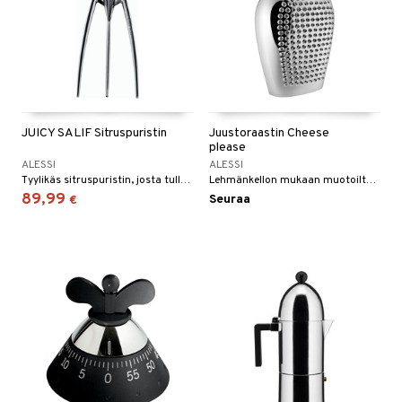
JUICY SALIF Sitruspuristin
Juustoraastin Cheese
please
ALESSI
ALESSI
Tyylikäs sitruspuristin, josta tullut symboli niin suunnittelijalleen Philippe Starckille, kuin myös Alessille.
Lehmänkellon mukaan muotoiltu juustoraastin 18/10 kiiltävää ruostumatonta terästä.
89,99
Seuraa
€