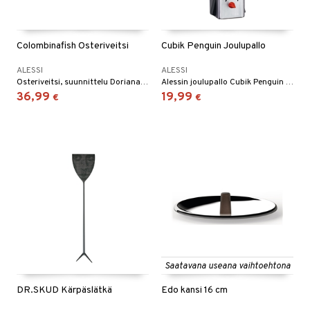
Colombinafish Osteriveitsi
Cubik Penguin Joulupallo
ALESSI
ALESSI
Osteriveitsi, suunnittelu Doriana e Massimiliano Fuksas.
Alessin joulupallo Cubik Penguin on saanut innoituksen Etelänavan pingviineistä myssyineen kaikkineen.
36,99
19,99
€
€
Saatavana useana vaihtoehtona
DR.SKUD Kärpäslätkä
Edo kansi 16 cm