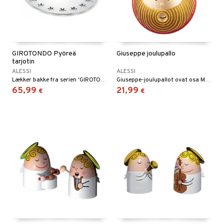
GIROTONDO Pyöreä
Giuseppe joulupallo
tarjotin
ALESSI
ALESSI
Lækker bakke fra serien 'GIROTONDO'. Findes i to forskellige smagfulde designs: rustfrit stål og sortlakeret stål. Mål: Ø 40 cm
Giuseppe-joulupallot ovat osa Marcello Jorin suunnittelemaa Le Palle Presepe -projektia.
65,99
21,99
€
€