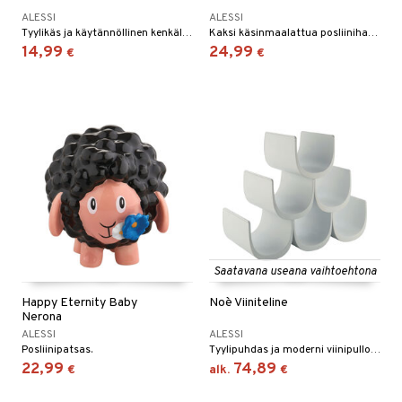
ALESSI
ALESSI
Tyylikäs ja käytännöllinen kenkälusikka, valmistettu korkealaatuisesta muovista. Saatavana kahdessa eri kauniissa värissä.
Kaksi käsinmaalattua posliinihahmoa Alessilta.
14,99
24,99
€
€
Saatavana useana vaihtoehtona
Happy Eternity Baby
Noè Viiniteline
Nerona
ALESSI
ALESSI
Posliinipatsas.
Tyylipuhdas ja moderni viinipulloteline, johon mahtuu kuusi pulloa.
22,99
74,89
€
alk.
€