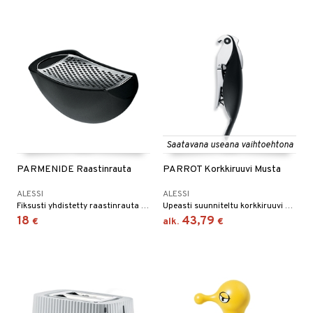
Saatavana useana vaihtoehtona
PARMENIDE Raastinrauta
PARROT Korkkiruuvi Musta
ALESSI
ALESSI
Fiksusti yhdistetty raastinrauta ja kulho. Saatavana useana upeana värinä.
Upeasti suunniteltu korkkiruuvi papukaijan muodossa. Saatavana useana ihanana värinä.
18
43,79
€
alk.
€