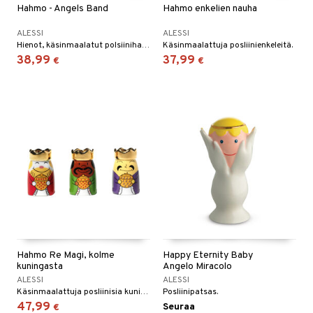
Hahmo - Angels Band
Hahmo enkelien nauha
ALESSI
ALESSI
Hienot, käsinmaalatut polsiinihahmot.
Käsinmaalattuja posliinienkeleitä.
38,99
37,99
€
€
Hahmo Re Magi, kolme
Happy Eternity Baby
kuningasta
Angelo Miracolo
ALESSI
ALESSI
Käsinmaalattuja posliinisia kuninkaita.
Posliinipatsas.
47,99
Seuraa
€