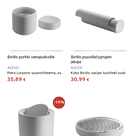
Birillo purkki vanupuikoille
Birillo puuvillatyynyjen
jakaja
ALESSI
ALESSI
Piero Lissonin suunnittelema, osa sarjaa Birillo.
Koko Birillo-sarjan tuotteet ovat minimaalisia ja tarpeellisia neliskulmaisen muotonsa ja pyöristettyjen reunojen vuoksi.
35,89
30,99
€
€
-19%