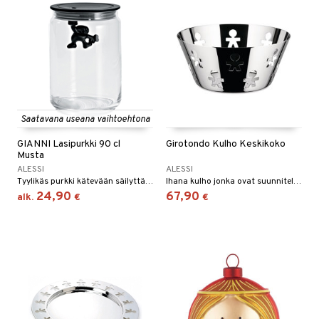
Saatavana useana vaihtoehtona
GIANNI Lasipurkki 90 cl
Girotondo Kulho Keskikoko
Musta
ALESSI
ALESSI
Tyylikäs purkki kätevään säilyttämiseen. Purkkeja on saatavana neljässä eri koossa ja kuudessa eri värissä. Lasipurkeissa on tiukasti istuva, muovinen kansi.
Ihana kulho jonka ovat suunnitelleet arkkitehdit Stefano Giovannoni ja Guido Venturini. Halkaisija 20.5 cm.
24,90
67,90
alk.
€
€