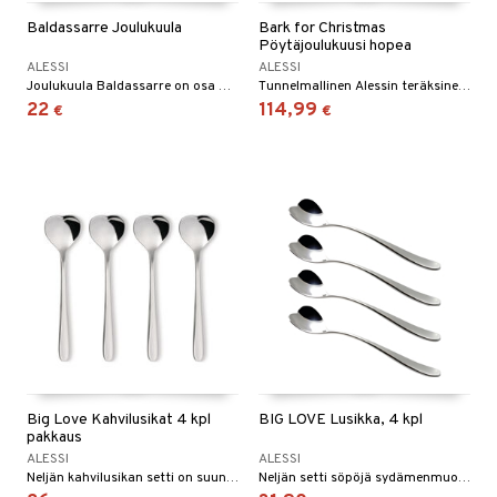
Baldassarre Joulukuula
Bark for Christmas
Pöytäjoulukuusi hopea
ALESSI
ALESSI
Joulukuula Baldassarre on osa Marcello Jorin suunnittelemaa Le Palle Presepe -projektia. Tämä Marcello Jorin suunnittelu yhdistää kaksi suurta perinnettä, jouluseimen ja joulukuusen koristelun.
Tunnelmallinen Alessin teräksinen pöytäjoulukuusi.
22
114,99
€
€
Big Love Kahvilusikat 4 kpl
BIG LOVE Lusikka, 4 kpl
pakkaus
ALESSI
ALESSI
Neljän kahvilusikan setti on suunnitellut Miriam Mirri.
Neljän setti söpöjä sydämenmuotoisia jäätelölusikoita.