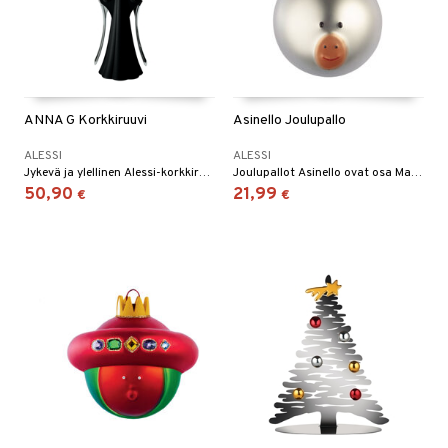
ANNA G Korkkiruuvi
Asinello Joulupallo
ALESSI
ALESSI
Jykevä ja ylellinen Alessi-korkkiruuvi joka löytyy monissa ihanissa väreissä. Korkkiruuvi on ollut erittäin suosittu lanseerausvuodestaan 1994.
Joulupallot Asinello ovat osa Marcello Jorin suunnittelemaa Le Palle Presepe -projektia.
50,90
21,99
€
€