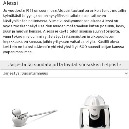
Alessi
vänpaahtimet
anasetit
uoneen tekstiilit
uotteet
risteet
Jo vuodesta 1921 on suurin osa Alessi´n tuotantoa erikoistunut metallin
kylmäkäsittelyyn, ja se on nykyäänkin italiailaisten taitavien
erit & Sähkövatkaimet
anat & Tyynyliinat
ma- & Cocktailasit
ttöön
keittiö
lytys
elu
 tekstiilit
käsityöläisten hallinnassa. Viime vuosikymmenten aikana Alessi on
t koneet
myös työskennellyt useiden muiden materiaalien kuten posliinin, lasin,
nyt & Peitot
malasit
kut
mot & Veistokset
s
et
iköt & Lyhdyt
tyynyt
 Grillaustarvikkeet
puun ja muovin kanssa. Alessi ei käytä talon sisäisiä suunnittelijoita,
enkeittimet
tlasit
vaan tekee mieluummin yhteistyötä itsenäisten ja ulkopuolisten
nsäilytys & Korit
lot
tit
atarvikkeet
huonekalut
oneen tekstiilit
 & hyönteissuoja
iköt & Lyhdyt
spalvelu
lahjakkuuksien kanssa, joihin yrityksen vaikutus ei yllä. Käsillä oleva
mppanjalasit
jat
kalautaset
luettelo on tulosta Alessi'n yhteistyöstä yli 500 suunnittelijan kanssa
 Kattilat
s & Hyllyt
timet
lot
ksiä & vastauksia
ympäri maailmaa.
psi- & Aveclasit
al Art
ät lautaset
karit & Koukut
pannut
ynttilät
n ruokinta
mput
tuotetta
Järjestä tai suodata jotta löydät suosikkisi helposti:
ilasit
ukut
lyt
tolamput
& Maustemyllyt
oneen tekstiilit
aistus
 verkkokaupasta
skey- & Konjakkilasit
näkoristeet
nsäilytys & Korit
tälamput
anasetit
way / Outdoor
avälineet
ustarvikkeet
sit
anat & Tyynyliinat
slaatikot
utarvikkeet
 Peitteet
nyt & Peitot
lot
uvadit & Kulhot
maelämä
moskannut
 & Siivous
aistus
mosmukit
& Leivontavuoat