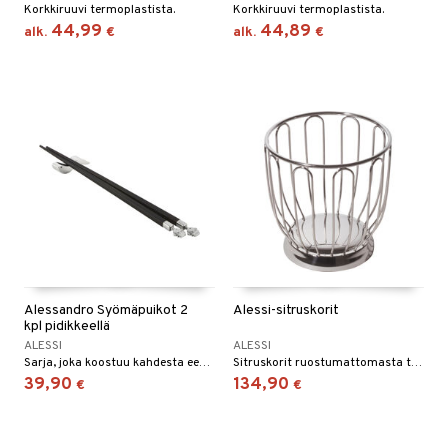
Korkkiruuvi termoplastista.
Korkkiruuvi termoplastista.
44,99
44,89
alk.
€
alk.
€
Alessandro Syömäpuikot 2
Alessi-sitruskorit
kpl pidikkeellä
ALESSI
ALESSI
Sarja, joka koostuu kahdesta eebenpuusta valmistetusta syömäpuikosta ja 18/10 ruostumattomasta teräksestä valmistetusta telineestä.
Sitruskorit ruostumattomasta teräksestä, valmistettu lankatyönä. Tuotannossa vuodesta 1952 lähtien, tästä kulhosta on tullut klassikko, todellinen "välttämätön" esine.
39,90
134,90
€
€