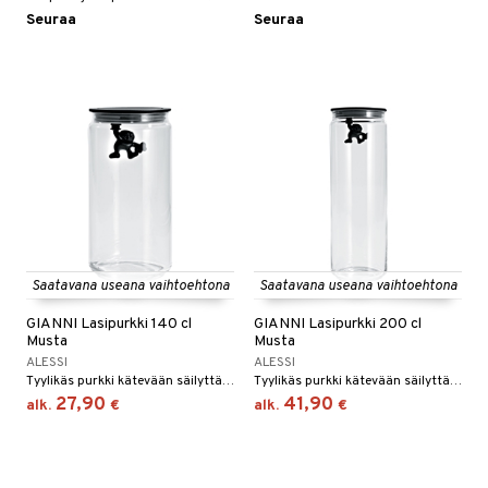
Seuraa
Seuraa
Saatavana useana vaihtoehtona
Saatavana useana vaihtoehtona
GIANNI Lasipurkki 140 cl
GIANNI Lasipurkki 200 cl
Musta
Musta
ALESSI
ALESSI
Tyylikäs purkki kätevään säilyttämiseen. Purkkeja on saatavana neljässä eri koossa ja kuudessa eri värissä. Lasipurkeissa on tiukasti istuva, muovinen kansi.
Tyylikäs purkki kätevään säilyttämiseen. Purkkeja on saatavana neljässä eri koossa ja kuudessa eri värissä. Lasipurkeissa on tiukasti istuva, muovinen kansi.
27,90
41,90
alk.
€
alk.
€