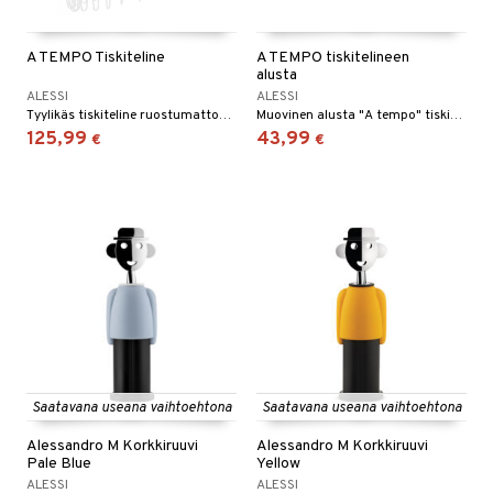
A TEMPO Tiskiteline
A TEMPO tiskitelineen
alusta
ALESSI
ALESSI
Tyylikäs tiskiteline ruostumattomasta teräksestä.
Muovinen alusta "A tempo" tiskitelineelle.
125,99
43,99
€
€
Saatavana useana vaihtoehtona
Saatavana useana vaihtoehtona
Alessandro M Korkkiruuvi
Alessandro M Korkkiruuvi
Pale Blue
Yellow
ALESSI
ALESSI