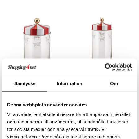
Saatavana useana vaihtoehtona
Saatavana useana vaihtoehtona
Circus Lasipurkki kannella
Circus Lasipurkki kannella
Samtycke
Information
Om
100 cl
150 cl
ALESSI
ALESSI
Kauniit 'Circus' -sarjapurkit hermeettisellä kannella kaikenlaisten ruokatarvikkeiden säilytykseen.
Kauniit 'Circus' -sarjapurkit hermeettisellä kannella kaikenlaisten ruokatarvikkeiden säilytykseen.
42,99
44,99
alk.
€
alk.
€
Denna webbplats använder cookies
Vi använder enhetsidentifierare för att anpassa innehållet
och annonserna till användarna, tillhandahålla funktioner
för sociala medier och analysera vår trafik. Vi
vidarebefordrar även sådana identifierare och annan