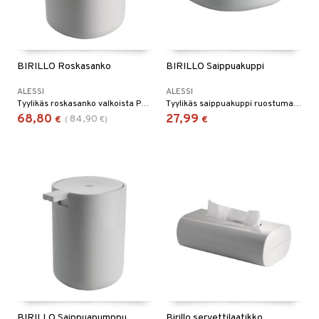
BIRILLO Roskasanko
BIRILLO Saippuakuppi
ALESSI
ALESSI
Tyylikäs roskasanko valkoista PMMA-muovia, sarjasta "Birillo".
Tyylikäs saippuakuppi ruostumatonta terästä ja valkoista PMMA-muovia, sarjasta "Birillo".
68,80
27,99
84,90
€
(
€
)
€
BIRILLO Saippuapumppu
Birillo servettilaatikko