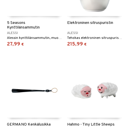
tyisveitset
& Baaritarvikkeet
ttiöveitset
5 Seasons
Elektroninen sitruspuristin
Kynttilänsammutin
rinta- & Vihannesveitset
ALESSI
ALESSI
Alessin kynttilänsammutin, muotoilultaan luonnon inspiroima.
Tehokas elektroninen sitruspuristin, ruostumatonta terästä ja muovia.
kkuulaudat
27,99
215,99
€
€
päveitset
tsenteroittimet
tsisetit
tsitarvikkeet
GERMANO Kenkälusikka
Hahmo - Tiny Little Sheeps