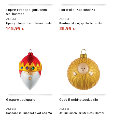
Figure Presepe, jouluseimi
Fior d'olio, Kaatonokka
sis. hahmot
ALESSI
ALESSI
Upea jouluseimisetti käsinmaalatuin hahmoin.
Kaatonokka öljypulloille tai -karahveille upeassa muotoilussa.
145,99
28,99
€
€
Gaspare Joulupallo
Gesù Bambino Joulupallo
ALESSI
ALESSI
Gaspare-joulupallot ovat osa Marcello Jorin suunnittelemaa Le Palle Presepe -projektia.
Joulukuusenkoriste Gesù Bambino on osa Marcello Jorin suunnittelemaa Palle Presepe -projektia.