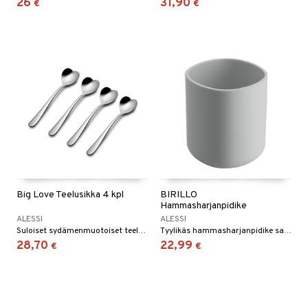
26
31,90
€
€
Big Love Teelusikka 4 kpl
BIRILLO
Hammasharjanpidike
ALESSI
ALESSI
Suloiset sydämenmuotoiset teelusikat Alessilta.
Tyylikäs hammasharjanpidike sarjasta "Birillo".
28,70
22,99
€
€