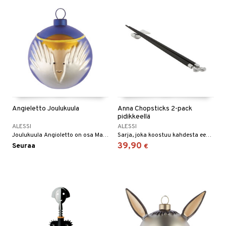
Angieletto Joulukuula
Anna Chopsticks 2-pack
pidikkeellä
ALESSI
ALESSI
Joulukuula Angioletto on osa Marcello Jorin suunnittelemaa Le Palle Presepe -projektia.
Sarja, joka koostuu kahdesta eebenpuusta valmistetusta syömäpuikosta ja 18/10 ruostumattomasta teräksestä valmistetusta telineestä.
39,90
Seuraa
€