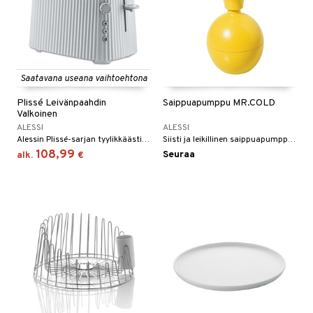
Saatavana useana vaihtoehtona
Plissé Leivänpaahdin
Saippuapumppu MR.COLD
Valkoinen
ALESSI
ALESSI
Alessin Plissé-sarjan tyylikkäästi muotoiltu leivänpaahdin.
Siisti ja leikillinen saippuapumppu muovista, saatavana kolmena eri värinä.
108,99
Seuraa
alk.
€