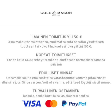
ILMAINEN TOIMITUS YLI 50 €
Aina maksuton vaihtoehto, huolimatta siitä ostatko yksittäisen
tuotteen tai koko tilauksellesi joka ylittää 50 €.
NOPEAT TOIMITUKSET
Ennen kello 13.00 tehdyt tilaukset lähetetään normaalisti samana
päivänä
EDULLISET HINNAT
Ostamalla suuria eriä tuotteita varastoomme voimme pitää hinnat
alhaisina juuri Sinua varten! Voit olla varma, että teet löytöjä sivuillamme.
TURVALLINEN OSTAMINEN
laskulla, pankkikortilla tai asiakastilin kautta