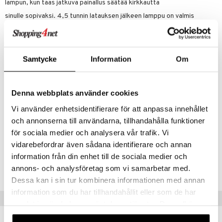
lampun, kun taas jatkuva painallus säätää kirkkautta
sinulle sopivaksi. 4,5 tunnin latauksen jälkeen lamppu on valmis
levittämään iloa jopa 8 tuntia, valitusta
kirkkaudesta riippuen. Ladataan mukana tulevalla USB-C-kaapelilla. K
15 cm, L 10 cm
Samtycke
Information
Om
Lampun tekniset tiedot
Latausaika: 4,5 tuntia
Toiminta-aika: Max. 8 tuntia
Denna webbplats använder cookies
Säädettävä kirkkaus
Vi använder enhetsidentifierare för att anpassa innehållet
USB-C-kaapeli sisältyy
och annonserna till användarna, tillhandahålla funktioner
Teho: 5 W
för sociala medier och analysera vår trafik. Vi
vidarebefordrar även sådana identifierare och annan
Tuotenumero
information från din enhet till de sociala medier och
IUB25-1-LAT
annons- och analysföretag som vi samarbetar med.
Dessa kan i sin tur kombinera informationen med annan
information som du har tillhandahållit eller som de har
Suositut tuotteet
samlat in när du har använt deras tjänster. Du godkänner
våra cookies vid fortsatt användande av vår webbplats.