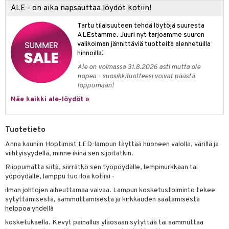
ALE - on aika napsauttaa löydöt kotiin!
Tartu tilaisuuteen tehdä löytöjä suuresta
ALEstamme. Juuri nyt tarjoamme suuren
valikoiman jännittäviä tuotteita alennetuilla
hinnoilla!
Ale on voimassa 31.8.2026 asti mutta ole
nopea - suosikkituotteesi voivat päästä
loppumaan!
Näe kaikki ale-löydöt »
Tuotetieto
Anna kauniin Hoptimist LED-lampun täyttää huoneen valolla, värillä ja
viihtyisyydellä, minne ikinä sen sijoitatkin.
Riippumatta siitä, siirrätkö sen työpöydälle, lempinurkkaan tai
yöpöydälle, lamppu tuo iloa kotiisi -
ilman johtojen aiheuttamaa vaivaa. Lampun kosketustoiminto tekee
sytyttämisestä, sammuttamisesta ja kirkkauden säätämisestä
helppoa yhdellä
kosketuksella. Kevyt painallus yläosaan sytyttää tai sammuttaa