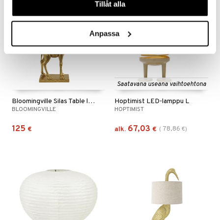
kampanja
-15%
Tillåt alla
Anpassa
Saatavana useana vaihtoehtona
Bloomingville Silas Table lamp
Hoptimist LED-lamppu L
BLOOMINGVILLE
HOPTIMIST
125
67,03
78,86
€
alk.
€
(
€
)