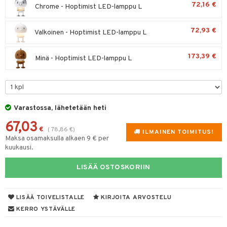
72,16 €
Chrome - Hoptimist LED-lamppu L
tuotetta
tyisveitset
& Baaritarvikkeet
 verkkokaupasta
72,93 €
Valkoinen - Hoptimist LED-lamppu L
ttiöveitset
rinta- & Vihannesveitset
173,39 €
Minä - Hoptimist LED-lamppu L
kkuulaudat
päveitset
tsenteroittimet
Varastossa, lähetetään heti
tsisetit
67,03
€
(
78,86
€
)
ILMAINEN TOIMITUS!
tsitarvikkeet
Maksa osamaksulla alkaen 9 € per
kuukausi.
LISÄÄ OSTOSKORIIN
LISÄÄ TOIVELISTALLE
KIRJOITA ARVOSTELU
KERRO YSTÄVÄLLE