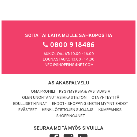
SOITA TAI LAITA MEILLE SÄHKÖPOSTIA
0800 9 18486
AUKIOLOAJAT: 10.00 - 16.00
LOUNASTAUKO 13.00 - 14.00
INFO@SHOPPING4NET.COM
ASIAKASPALVELU
OMA PROFIILI
KYSYMYKSIÄ & VASTAUKSIA
OLEN UNOHTANUT ASIAKASTIETONI
OTA YHTEYTTÄ
EDULLISET HINNAT
EHDOT - SHOPPING4NETIN MYYNTIEHDOT
EVÄSTEET
HENKILÖTIETOJEN SUOJAUS
KUMPPANIKSI
SHOPPING4NET
SEURAA MEITÄ MYÖS SIVUILLA