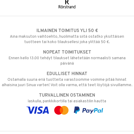
ILMAINEN TOIMITUS YLI 50 €
Aina maksuton vaihtoehto, huolimatta siitä ostatko yksittäisen
tuotteen tai koko tilauksellesi joka ylittää 50 €.
NOPEAT TOIMITUKSET
Ennen kello 13.00 tehdyt tilaukset lähetetään normaalisti samana
päivänä
EDULLISET HINNAT
Ostamalla suuria eriä tuotteita varastoomme voimme pitää hinnat
alhaisina juuri Sinua varten! Voit olla varma, että teet löytöjä sivuillamme.
TURVALLINEN OSTAMINEN
laskulla, pankkikortilla tai asiakastilin kautta