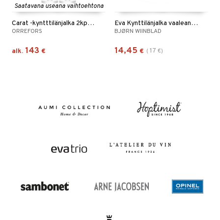
Saatavana useana vaihtoehtona
Carat -kyntttilänjalka 2kpl pakkaus
Eva Kynttilänjalka vaaleansininen 9,5cm
ORREFORS
BJØRN WIINBLAD
143
14,45
17
alk.
€
€
(
€
)