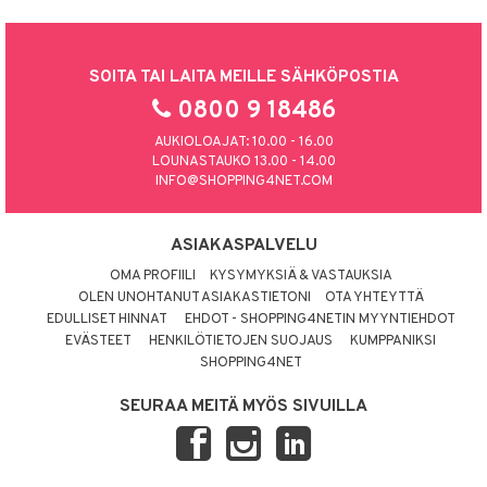
SOITA TAI LAITA MEILLE SÄHKÖPOSTIA
0800 9 18486
AUKIOLOAJAT: 10.00 - 16.00
LOUNASTAUKO 13.00 - 14.00
INFO@SHOPPING4NET.COM
ASIAKASPALVELU
OMA PROFIILI
KYSYMYKSIÄ & VASTAUKSIA
OLEN UNOHTANUT ASIAKASTIETONI
OTA YHTEYTTÄ
EDULLISET HINNAT
EHDOT - SHOPPING4NETIN MYYNTIEHDOT
EVÄSTEET
HENKILÖTIETOJEN SUOJAUS
KUMPPANIKSI
SHOPPING4NET
SEURAA MEITÄ MYÖS SIVUILLA