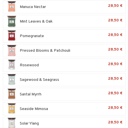
28,50 €
Manuca Nectar
28,50 €
Mint Leaves & Oak
28,50 €
Pomegranate
28,50 €
Pressed Blooms & Patchouli
28,50 €
Rosewood
28,50 €
Sagewood & Seagrass
28,50 €
Santal Myrrh
28,50 €
Seaside Mimosa
28,50 €
Solar Ylang