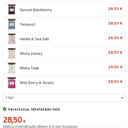
28,50 €
Spiced Blackberry
28,50 €
Tempest
28,50 €
Vanilla & Sea Salt
28,50 €
White Honey
28,50 €
White Teak
28,50 €
Wild Berry & Beets
Varastossa, lähetetään heti
28,50
€
Maksa osamaksulla alkaen 6 € per kuukausi.