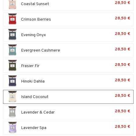
28,50 €
Coastal Sunset
tyisveitset
& Baaritarvikkeet
28,50 €
Crimson Berries
ttiöveitset
rinta- & Vihannesveitset
28,50 €
Evening Onyx
kkuulaudat
28,50 €
Evergreen Cashmere
päveitset
tsenteroittimet
28,50 €
Frasier Fir
tsisetit
28,50 €
Hinoki Dahlia
tsitarvikkeet
28,50 €
Island Coconut
28,50 €
Lavender & Cedar
28,50 €
Lavender Spa