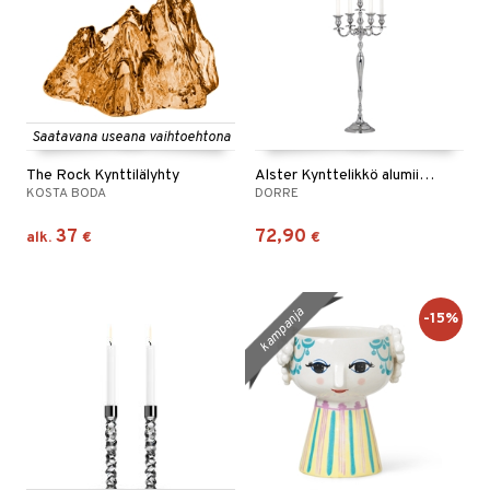
Saatavana useana vaihtoehtona
The Rock Kynttilälyhty
Alster Kynttelikkö alumiinia 5-haarainen.
KOSTA BODA
DORRE
37
72,90
alk.
€
€
kampanja
-15%