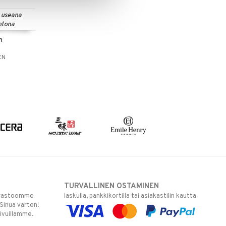
 useana
htona
n
EN
TURVALLINEN OSTAMINEN
varastoomme
laskulla, pankkikortilla tai asiakastilin kautta
 Sinua varten!
sivuillamme.