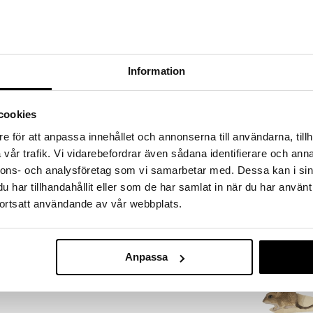
a löydöt kotiin!
isuuteen tehdä löytöjä suuresta ALEstamme. Juuri
mme suuren valikoiman jännittäviä tuotteita
a hinnoilla!
Information
massa 31.8.2026 asti mutta ole nopea -
otteesi voivat päästä loppumaan!
i ale-löydöt »
cookies
Saatavana
e för att anpassa innehållet och annonserna till användarna, tillh
vaihtoe
vår trafik. Vi vidarebefordrar även sådana identifierare och anna
DecoBird
ta hymystä. Hoptimisti soft-versiossa on hymyjen,
nnons- och analysföretag som vi samarbetar med. Dessa kan i sin
 ja pehmeillä, mattapintaisilla väreillään ja pyöreällä,
WILDLIFE GARD
har tillhandahållit eller som de har samlat in när du har använt
ä iloa minne tahansa se päätyy. Saatavana eri malleina
19,99
ortsatt användande av vår webbplats.
alk.
Anpassa