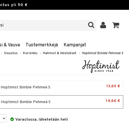
itus yli 50 €
si & Vauva
Tuotemerkkejä
Kampanjat
»
Sisustus
»
Koristelu
»
Hahmot & Veistokset
»
Hoptimist Bimble Pehmeä S
13,60 €
- Hoptimist Bimble Pehmeä S
14,66 €
 Hoptimist Bimble Pehmeä S
Varastossa, lähetetään heti