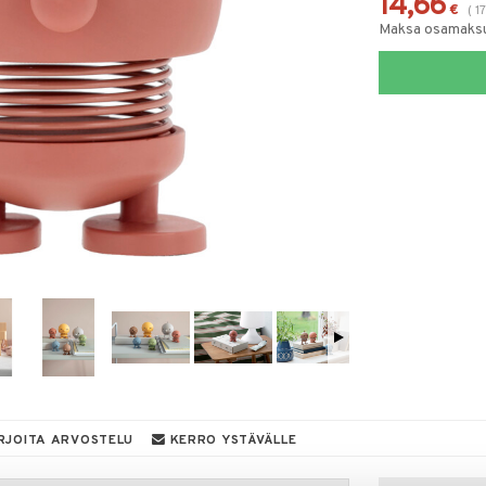
14,66
€
(
1
Maksa osamaksul
RJOITA ARVOSTELU
KERRO YSTÄVÄLLE