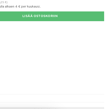
7,25
€
)
la alkaen 4 € per kuukausi.
LISÄÄ OSTOSKORIIN