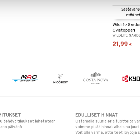
Saatavana
vaihtoe
Wildlife Garde
Ovistoppari
WILDLIFE GARD
21,99
€
MITUKSET
EDULLISET HINNAT
00 tehdyt tilaukset lähetetään
Ostamalla suuria eriä tuotteita 
mana päivänä
voimme pitää hinnat alhaisina juuri
Voit olla varma, että teet löytöjä 