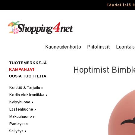
Täydellisiä 
Kauneudenhoito
Piilolinssit
Luontais
TUOTEMERKKEJÄ
Hoptimist Bimb
KAMPANJAT
UUSIA TUOTTEITA
Keittiö & Tarjoilu
Kodin elektroniikka
Aterimet
Kylpyhuone
Kannut & Karahvit
Ääni
Lastenhuone
Keittiösäilytys
Kylpyhuoneen sisustus
Makuuhuone
Keittiötekstiilit
Kylpyhuoneen tarvikkeita
Kylpyhuoneen koristelu
Pantryssa
Keittiövälineet
Kylpyhuoneen tekstiilit
Lasten huonekalut
Huovat & Saalit
Säilytys
Kodinkoneet
Lasten lamput
Koristetyynyt