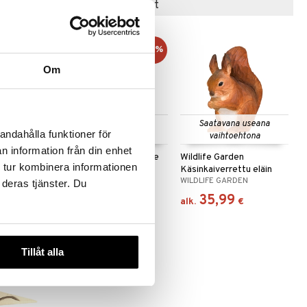
Suositut tuotteet
-8%
Om
 useana
Saatavana useana
Saatavana useana
andahålla funktioner för
htona
vaihtoehtona
vaihtoehtona
n information från din enhet
Spring Birds puukoriste
Wildlife Garden
 tur kombinera informationen
Käsinkaiverrettu eläin
EN
SPRING COPENHAGEN
WILDLIFE GARDEN
 deras tjänster. Du
22,90
35,99
(
24,90
€
)
€
€
alk.
€
Tillåt alla