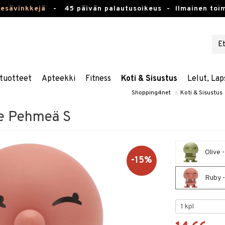
kesävinkkejä
-
45 päivän palautusoikeus -
Ilmainen toim
tuotteet
Apteekki
Fitness
Koti & Sisustus
Lelut, Lap
Shopping4net
»
Koti & Sisustus
le Pehmeä S
Olive 
-15%
Ruby -