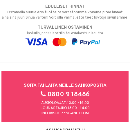
EDULLISET HINNAT
Ostamalla suuria eriä tuotteita varastoomme voimme pitää hinnat
alhaisina juuri Sinua varten! Voit olla varma, että teet löytöjä sivuillamme.
TURVALLINEN OSTAMINEN
laskulla, pankkikortilla tai asiakastilin kautta
SOITA TAI LAITA MEILLE SÄHKÖPOSTIA
0800 9 18486
AUKIOLOAJAT: 10.00 - 16.00
LOUNASTAUKO 13.00 - 14.00
INFO@SHOPPING4NET.COM