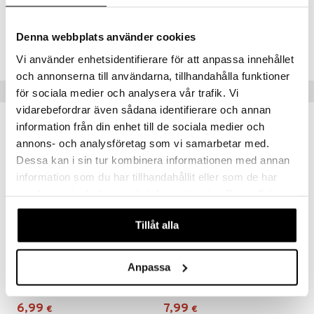
Tuotenumero
Denna webbplats använder cookies
IHA29-1-WI
Vi använder enhetsidentifierare för att anpassa innehållet
och annonserna till användarna, tillhandahålla funktioner
Vinkkejä sinulle
för sociala medier och analysera vår trafik. Vi
vidarebefordrar även sådana identifierare och annan
information från din enhet till de sociala medier och
annons- och analysföretag som vi samarbetar med.
Dessa kan i sin tur kombinera informationen med annan
information som du har tillhandahållit eller som de har
samlat in när du har använt deras tjänster. Du godkänner
våra cookies vid fortsatt användande av vår webbplats.
Tillåt alla
Saatavana useana vaihtoehtona
Saatavana useana vaihtoehtona
Anpassa
Jacquard-tyynynpäällinen 50 x 60 cm
Raidallinen tyynyliina 50 x 60 cm
AUMI COLLECTION
AUMI COLLECTION
6,99
7,99
€
€