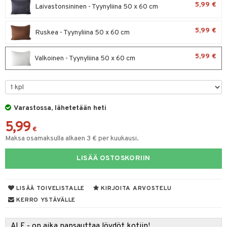
5,99 €
tuotetta
Laivastonsininen - Tyynyliina 50 x 60 cm
ukut
lyt
tolamput
oneen tekstiilit
aistus
tyisveitset
& Baaritarvikkeet
 verkkokaupasta
5,99 €
näkoristeet
Ruskea - Tyynyliina 50 x 60 cm
nsäilytys & Korit
tälamput
ttiöveitset
anasetit
avälineet
ustarvikkeet
sit
rinta- & Vihannesveitset
anat & Tyynyliinat
 Peitteet
5,99 €
Valkoinen - Tyynyliina 50 x 60 cm
kkuulaudat
nyt & Peitot
maelämä
päveitset
aistus
tsenteroittimet
Varastossa, lähetetään heti
tsisetit
5,99
€
tsitarvikkeet
Maksa osamaksulla alkaen 3 € per kuukausi.
LISÄÄ OSTOSKORIIN
LISÄÄ TOIVELISTALLE
KIRJOITA ARVOSTELU
KERRO YSTÄVÄLLE
ALE - on aika napsauttaa löydöt kotiin!