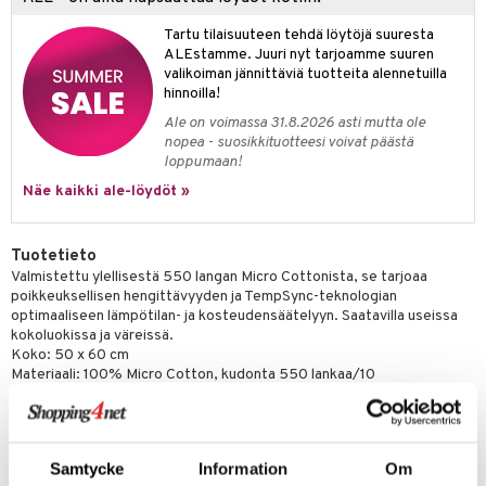
Tartu tilaisuuteen tehdä löytöjä suuresta
ALEstamme. Juuri nyt tarjoamme suuren
valikoiman jännittäviä tuotteita alennetuilla
hinnoilla!
Ale on voimassa 31.8.2026 asti mutta ole
nopea - suosikkituotteesi voivat päästä
loppumaan!
Näe kaikki ale-löydöt »
Tuotetieto
Valmistettu ylellisestä 550 langan Micro Cottonista, se tarjoaa
poikkeuksellisen hengittävyyden ja TempSync-teknologian
optimaaliseen lämpötilan- ja kosteudensäätelyyn. Saatavilla useissa
kokoluokissa ja väreissä.
Koko: 50 x 60 cm
Materiaali: 100% Micro Cotton, kudonta 550 lankaa/10
neliösenttimetriä.
Edut: Pehmeä, sileä, erittäin hengittävä, TempSync-teknologia
lämpötilan-/kosteudensäätelyyn.
Sertifioitu: OEKO-TEX STANDARD 100 (allergeenivapaa).
Samtycke
Information
Om
Hoito-ohjeet: Konepesu (hellävarainen ohjelma, enintään 60°C).