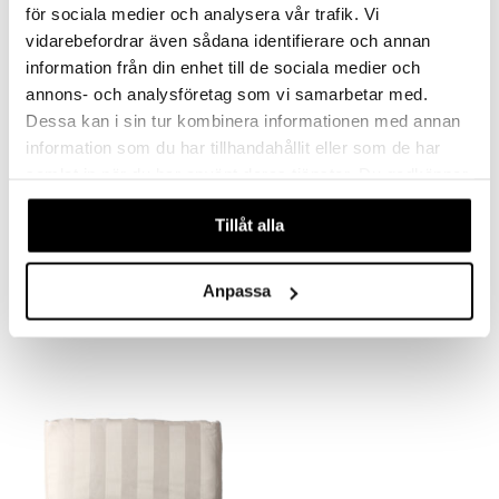
för sociala medier och analysera vår trafik. Vi
vidarebefordrar även sådana identifierare och annan
information från din enhet till de sociala medier och
annons- och analysföretag som vi samarbetar med.
Dessa kan i sin tur kombinera informationen med annan
information som du har tillhandahållit eller som de har
samlat in när du har använt deras tjänster. Du godkänner
våra cookies vid fortsatt användande av vår webbplats.
Saatavana useana vaihtoehtona
Saatavana useana vaihtoehtona
Tillåt alla
Jacquard-joustolakana 180 x 200 cm
Joustolakana 90 x 200 cm
AUMI COLLECTION
AUMI COLLECTION
Anpassa
28,99
19,99
€
€