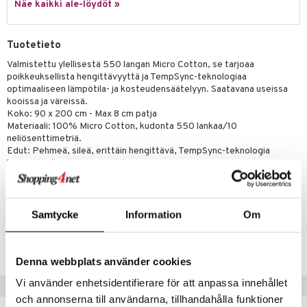
Näe kaikki ale-löydöt »
Tuotetieto
Valmistettu ylellisestä 550 langan Micro Cotton, se tarjoaa
poikkeuksellista hengittävyyttä ja TempSync-teknologiaa
optimaaliseen lämpötila- ja kosteudensäätelyyn. Saatavana useissa
kooissa ja väreissä.
Koko: 90 x 200 cm - Max 8 cm patja
Materiaali: 100% Micro Cotton, kudonta 550 lankaa/10
neliösenttimetriä.
Edut: Pehmeä, sileä, erittäin hengittävä, TempSync-teknologia
lämpötila-/kosteudensäätelyyn.
Sertifioitu: OEKO-TEX STANDARD 100 (allergeenivapaa).
Hoito: Konepesu (hellävarainen ohjelma, max 60°C).
Samtycke
Information
Om
Tuotenumero
IHA19-1-B5
Denna webbplats använder cookies
Vi använder enhetsidentifierare för att anpassa innehållet
Vinkkejä sinulle
och annonserna till användarna, tillhandahålla funktioner