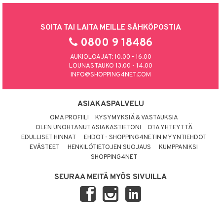
SOITA TAI LAITA MEILLE SÄHKÖPOSTIA
0800 9 18486
AUKIOLOAJAT: 10.00 - 16.00
LOUNASTAUKO 13.00 - 14.00
INFO@SHOPPING4NET.COM
ASIAKASPALVELU
OMA PROFIILI
KYSYMYKSIÄ & VASTAUKSIA
OLEN UNOHTANUT ASIAKASTIETONI
OTA YHTEYTTÄ
EDULLISET HINNAT
EHDOT - SHOPPING4NETIN MYYNTIEHDOT
EVÄSTEET
HENKILÖTIETOJEN SUOJAUS
KUMPPANIKSI
SHOPPING4NET
SEURAA MEITÄ MYÖS SIVUILLA