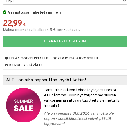
tuotetta
ukut
lyt
tolamput
oneen tekstiilit
aistus
tyisveitset
& Baaritarvikkeet
Varastossa, lähetetään heti
 verkkokaupasta
näkoristeet
nsäilytys & Korit
tälamput
ttiöveitset
anasetit
avälineet
ustarvikkeet
22,99
€
sit
rinta- & Vihannesveitset
anat & Tyynyliinat
 Peitteet
Maksa osamaksulla alkaen 5 € per kuukausi.
kkuulaudat
nyt & Peitot
maelämä
LISÄÄ OSTOSKORIIN
päveitset
aistus
LISÄÄ TOIVELISTALLE
KIRJOITA ARVOSTELU
tsenteroittimet
KERRO YSTÄVÄLLE
tsisetit
tsitarvikkeet
ALE - on aika napsauttaa löydöt kotiin!
Tartu tilaisuuteen tehdä löytöjä suuresta
ALEstamme. Juuri nyt tarjoamme suuren
valikoiman jännittäviä tuotteita alennetuilla
hinnoilla!
Ale on voimassa 31.8.2026 asti mutta ole
nopea - suosikkituotteesi voivat päästä
loppumaan!