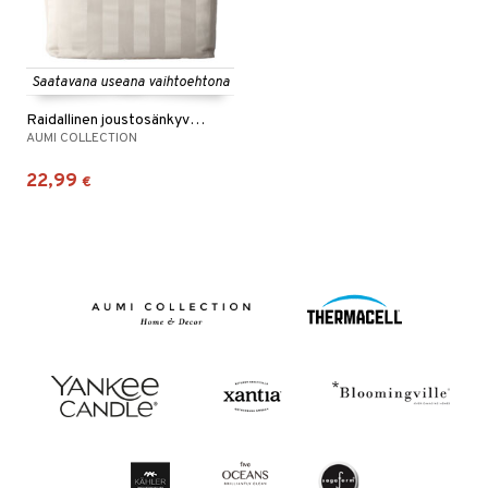
Saatavana useana vaihtoehtona
Raidallinen joustosänkyvaate 90 x 200 cm
AUMI COLLECTION
22,99
€