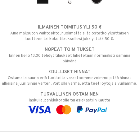
ILMAINEN TOIMITUS YLI 50 €
Aina maksuton vaihtoehto, huolimatta siitä ostatko yksittäisen
tuotteen tai koko tilauksellesi joka ylittää 50 €.
NOPEAT TOIMITUKSET
Ennen kello 13.00 tehdyt tilaukset lähetetään normaalisti samana
päivänä
EDULLISET HINNAT
Ostamalla suuria eriä tuotteita varastoomme voimme pitää hinnat
alhaisina juuri Sinua varten! Voit olla varma, että teet löytöjä sivuillamme.
TURVALLINEN OSTAMINEN
laskulla, pankkikortilla tai asiakastilin kautta