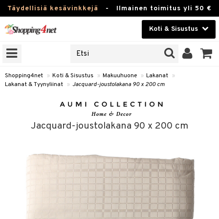
Täydellisiä kesävinkkejä
-
Ilmainen toimitus yli 50 €
Koti & Sisustus
ERKKEJÄ
Kauneudenhoito
JAT
UOTTEITA
Piilolinssit
Shopping4net
»
Koti & Sisustus
»
Makuuhuone
»
Lakanat
»
Lakanat & Tyynyliinat
»
Jacquard-joustolakana 90 x 200 cm
Luontaistuotteet
 Tarjoilu
Apteekki
ktroniikka
et
Jacquard-joustolakana 90 x 200 cm
one
 & Karahvit
Fitness
uone
säilytys
uoneen sisustus
Koti & Sisustus
one
ekstiilit
oneen tarvikkeita
oneen koristelu
Lelut, Lapsi & Vauva
välineet
oneen tekstiilit
 huonekalut
& Saalit
Tuotemerkkejä
oneet
 lamput
tyynyt
Kampanjat
vi, Tee & Espresso
 Mukit
uoneen säilytys
t