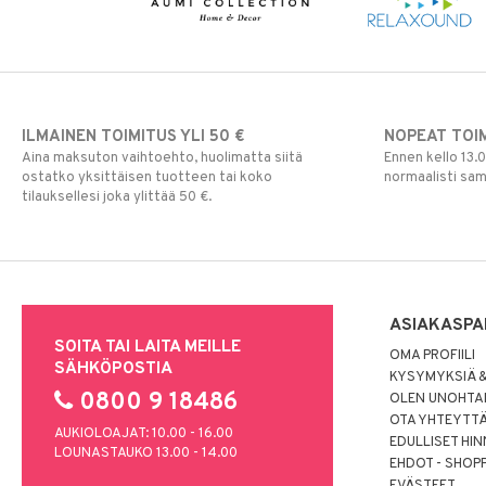
ILMAINEN TOIMITUS YLI 50 €
NOPEAT TOI
Aina maksuton vaihtoehto, huolimatta siitä
Ennen kello 13.
ostatko yksittäisen tuotteen tai koko
normaalisti sa
tilauksellesi joka ylittää 50 €.
ASIAKASPA
SOITA TAI LAITA MEILLE
OMA PROFIILI
SÄHKÖPOSTIA
KYSYMYKSIÄ &
0800 9 18486
OLEN UNOHTAN
OTA YHTEYTT
AUKIOLOAJAT: 10.00 - 16.00
EDULLISET HI
LOUNASTAUKO 13.00 - 14.00
EHDOT - SHOP