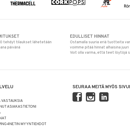
MITUKSET
EDULLISET HINNAT
00 tehdyt tilaukset lähetetään
Ostamalla suuria eriä tuotteita 
mana päivänä
voimme pitää hinnat alhaisina juuri
Voit olla varma, että teet löytöjä 
LVELU
SEURAA MEITÄ MYÖS SIVU
 VASTAUKSIA
UT ASIAKASTIETONI
Ä
NNAT
PING4NETIN MYYNTIEHDOT