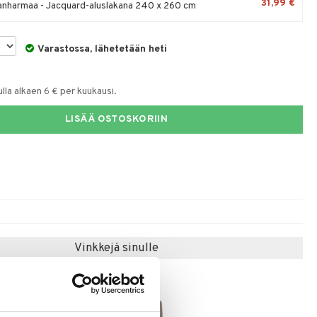
31,99 €
harmaa - Jacquard-aluslakana 240 x 260 cm
Varastossa, lähetetään heti
la alkaen 6 € per kuukausi.
LISÄÄ OSTOSKORIIN
Vinkkejä sinulle