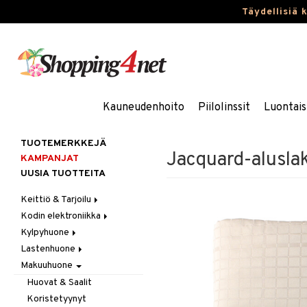
Täydellisiä 
Kauneudenhoito
Piilolinssit
Luontais
TUOTEMERKKEJÄ
Jacquard-alusla
KAMPANJAT
UUSIA TUOTTEITA
Keittiö & Tarjoilu
Kodin elektroniikka
Aterimet
Kylpyhuone
Kannut & Karahvit
Ääni
Lastenhuone
Keittiösäilytys
Kylpyhuoneen sisustus
Makuuhuone
Keittiötekstiilit
Kylpyhuoneen tarvikkeita
Kylpyhuoneen koristelu
Keittiövälineet
Kylpyhuoneen tekstiilit
Lasten huonekalut
Huovat & Saalit
Kodinkoneet
Lasten lamput
Koristetyynyt