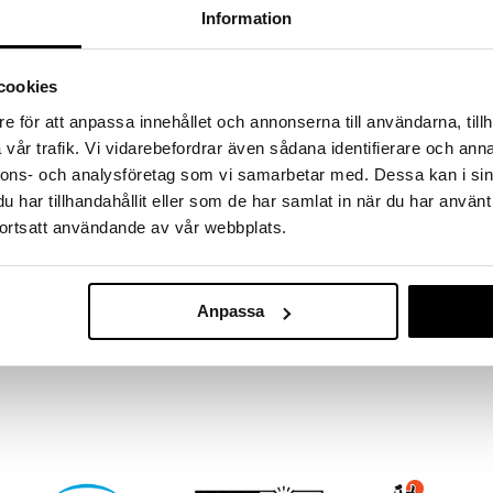
massa 31.8.2026 asti mutta ole nopea -
Information
otteesi voivat päästä loppumaan!
i ale-löydöt »
Saatavana
cookies
vaihtoe
e för att anpassa innehållet och annonserna till användarna, tillh
Aluslakana 24
vår trafik. Vi vidarebefordrar även sådana identifierare och anna
n Micro Cottonista, se tarjoaa poikkeuksellisen
logian optimaaliseen lämpötila- ja
nnons- och analysföretag som vi samarbetar med. Dessa kan i sin
AUMI COLLECT
eissa kokoluokissa ja väreissä.
har tillhandahållit eller som de har samlat in när du har använt
29,99
€
ortsatt användande av vår webbplats.
udonta 550 lankaa/10 neliösenttimetriä.
ngittävä, TempSync-teknologia
 100 (allergeenivapaa).
hjelma, enintään 60°C).
Anpassa