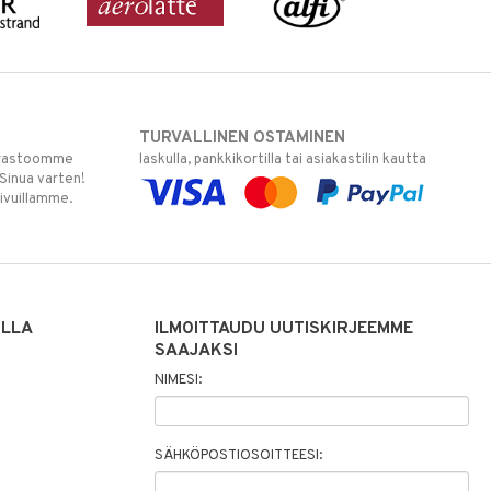
TURVALLINEN OSTAMINEN
varastoomme
laskulla, pankkikortilla tai asiakastilin kautta
 Sinua varten!
sivuillamme.
ILLA
ILMOITTAUDU UUTISKIRJEEMME
SAAJAKSI
NIMESI:
SÄHKÖPOSTIOSOITTEESI: