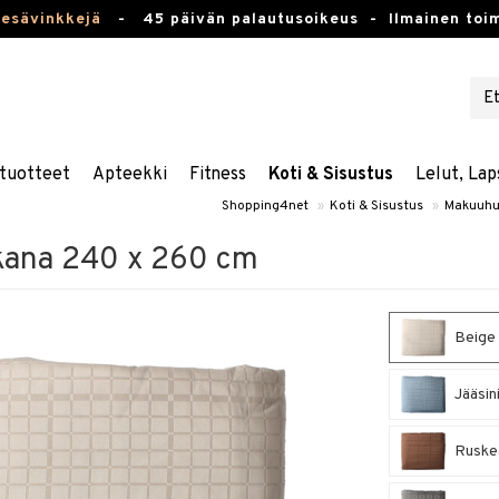
kesävinkkejä
-
45 päivän palautusoikeus -
Ilmainen toim
tuotteet
Apteekki
Fitness
Koti & Sisustus
Lelut, Lap
Shopping4net
»
Koti & Sisustus
»
Makuuhu
kana 240 x 260 cm
Beige 
Jääsin
Ruskea