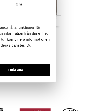
Om
 useana
Saatavana useana
htona
vaihtoehtona
andahålla funktioner för
0 x 260 cm
Raidallinen aluslakana
n information från din enhet
240 x 260 cm
 tur kombinera informationen
ION
AUMI COLLECTION
 deras tjänster. Du
33,99
€
Tillåt alla