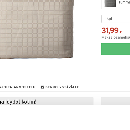
Tumman
31,99
€
Maksa osamaksul
RJOITA ARVOSTELU
KERRO YSTÄVÄLLE
a löydöt kotiin!
isuuteen tehdä löytöjä suuresta ALEstamme. Juuri
mme suuren valikoiman jännittäviä tuotteita
a hinnoilla!