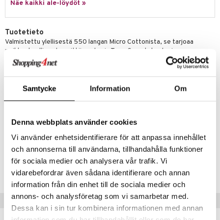
Näe kaikki ale-löydöt »
Tuotetieto
Valmistettu ylellisestä 550 langan Micro Cottonista, se tarjoaa
poikkeuksellisen hengittävyyden ja TempSync-teknologian
optimaaliseen lämpötila- ja kosteudensäätelyyn. Saatavana useissa
kokoluokissa ja väreissä.
Koko: 240 x 260 cm
Materiaali: 100% Micro Cotton, kudonta 550 lankaa/10
Samtycke
Information
Om
neliösenttimetriä.
Edut: Pehmeä, sileä, erittäin hengittävä, TempSync-teknologia
lämpötila-/kosteudensäätelyyn.
Sertifioitu: OEKO-TEX STANDARD 100 (allergeenivapaa).
Denna webbplats använder cookies
Hoito: Konepesu (hellävarainen ohjelma, enintään 60°C).
Vi använder enhetsidentifierare för att anpassa innehållet
och annonserna till användarna, tillhandahålla funktioner
Tuotenumero
för sociala medier och analysera vår trafik. Vi
IHA26-1-B5
vidarebefordrar även sådana identifierare och annan
information från din enhet till de sociala medier och
annons- och analysföretag som vi samarbetar med.
Vinkkejä sinulle
Dessa kan i sin tur kombinera informationen med annan
information som du har tillhandahållit eller som de har