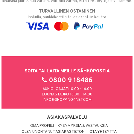
alhaisina juuri Sinua varten! Voit olla varma, että teet löytöjä sivuillamme.
TURVALLINEN OSTAMINEN
laskulla, pankkikortilla tai asiakastilin kautta
SOITA TAI LAITA MEILLE SÄHKÖPOSTIA
0800 9 18486
AUKIOLOAJAT: 10.00 - 16.00
LOUNASTAUKO 13.00 - 14.00
INFO@SHOPPING4NET.COM
ASIAKASPALVELU
OMA PROFIILI
KYSYMYKSIÄ & VASTAUKSIA
OLEN UNOHTANUT ASIAKASTIETONI
OTA YHTEYTTÄ