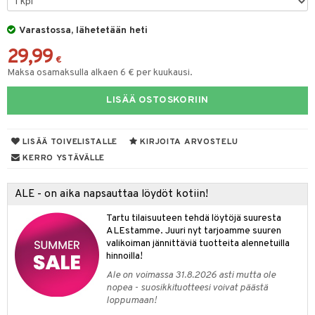
tuotetta
ukut
lyt
tolamput
oneen tekstiilit
aistus
tyisveitset
& Baaritarvikkeet
Varastossa, lähetetään heti
 verkkokaupasta
näkoristeet
nsäilytys & Korit
tälamput
ttiöveitset
anasetit
avälineet
ustarvikkeet
29,99
€
sit
rinta- & Vihannesveitset
anat & Tyynyliinat
 Peitteet
Maksa osamaksulla alkaen 6 € per kuukausi.
kkuulaudat
nyt & Peitot
maelämä
LISÄÄ OSTOSKORIIN
päveitset
aistus
LISÄÄ TOIVELISTALLE
KIRJOITA ARVOSTELU
tsenteroittimet
KERRO YSTÄVÄLLE
tsisetit
tsitarvikkeet
ALE - on aika napsauttaa löydöt kotiin!
Tartu tilaisuuteen tehdä löytöjä suuresta
ALEstamme. Juuri nyt tarjoamme suuren
valikoiman jännittäviä tuotteita alennetuilla
hinnoilla!
Ale on voimassa 31.8.2026 asti mutta ole
nopea - suosikkituotteesi voivat päästä
loppumaan!