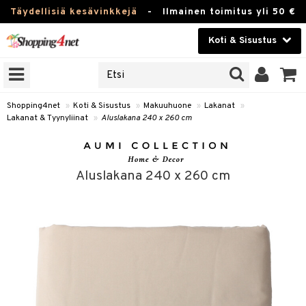
Täydellisiä kesävinkkejä
-
Ilmainen toimitus yli 50 €
Koti & Sisustus
ERKKEJÄ
Kauneudenhoito
JAT
UOTTEITA
Piilolinssit
Shopping4net
»
Koti & Sisustus
»
Makuuhuone
»
Lakanat
»
Lakanat & Tyynyliinat
»
Aluslakana 240 x 260 cm
Luontaistuotteet
 Tarjoilu
Apteekki
ktroniikka
et
Aluslakana 240 x 260 cm
one
 & Karahvit
Fitness
uone
säilytys
uoneen sisustus
Koti & Sisustus
one
ekstiilit
oneen tarvikkeita
oneen koristelu
Lelut, Lapsi & Vauva
välineet
oneen tekstiilit
 huonekalut
& Saalit
Tuotemerkkejä
oneet
 lamput
tyynyt
Kampanjat
vi, Tee & Espresso
 Mukit
uoneen säilytys
t