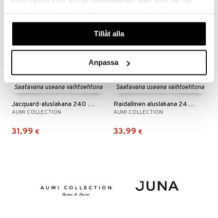
samlat in när du har använt deras tjänster. Du godkänner
våra cookies vid fortsatt användande av vår webbplats.
Tillåt alla
Anpassa
Saatavana useana vaihtoehtona
Saatavana useana vaihtoehtona
Jacquard-aluslakana 240 x 260 cm
Raidallinen aluslakana 240 x 260 cm
AUMI COLLECTION
AUMI COLLECTION
31,99
33,99
€
€