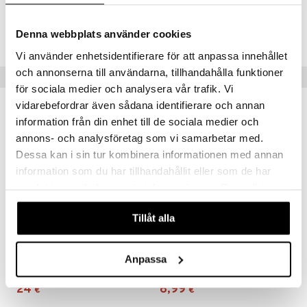
Tuotenumero
Denna webbplats använder cookies
IHA43-1-B5
Vi använder enhetsidentifierare för att anpassa innehållet
och annonserna till användarna, tillhandahålla funktioner
Vinkkejä sinulle
för sociala medier och analysera vår trafik. Vi
vidarebefordrar även sådana identifierare och annan
information från din enhet till de sociala medier och
annons- och analysföretag som vi samarbetar med.
Dessa kan i sin tur kombinera informationen med annan
information som du har tillhandahållit eller som de har
samlat in när du har använt deras tjänster. Du godkänner
våra cookies vid fortsatt användande av vår webbplats.
Tillåt alla
Saatavana useana vaihtoehtona
Saatavana useana vaihtoehtona
Bambumix Käsipyyhe 76 x 152 cm
Puuvillapyyhe 38 x 76 cm
Anpassa
AUMI COLLECTION
AUMI COLLECTION
24
6,99
€
€