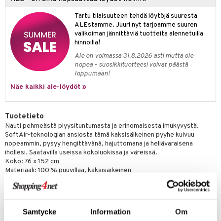
Tartu tilaisuuteen tehdä löytöjä suuresta
ALEstamme. Juuri nyt tarjoamme suuren
valikoiman jännittäviä tuotteita alennetuilla
hinnoilla!
Ale on voimassa 31.8.2026 asti mutta ole
nopea - suosikkituotteesi voivat päästä
loppumaan!
Näe kaikki ale-löydöt »
Tuotetieto
Nauti pehmeästä plyysituntumasta ja erinomaisesta imukyvystä.
SoftAir-teknologian ansiosta tämä kaksisäikeinen pyyhe kuivuu
nopeammin, pysyy hengittävänä, hajuttomana ja hellävaraisena
ihollesi. Saatavilla useissa kokoluokissa ja väreissä.
Koko: 76 x 152 cm
Materiaali: 100 % puuvillaa, kaksisäikeinen
Edut: Erittäin pehmeä, nopeasti kuivuva, erittäin imukykyinen,
hengittävä, hajuton.
Sertifioitu: OEKO-TEX STANDARD 100 (allergeenivapaa).
Hoito-ohjeet: Konepestävä (hellävarainen ohjelma, enintään 60°C).
Samtycke
Information
Om