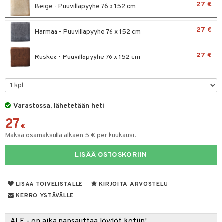
aistus
27 €
Beige - Puuvillapyyhe 76 x 152 cm
tyisveitset
& Baaritarvikkeet
27 €
Harmaa - Puuvillapyyhe 76 x 152 cm
ttiöveitset
rinta- & Vihannesveitset
27 €
Ruskea - Puuvillapyyhe 76 x 152 cm
kkuulaudat
päveitset
tsenteroittimet
Varastossa, lähetetään heti
tsisetit
27
€
tsitarvikkeet
Maksa osamaksulla alkaen 5 € per kuukausi.
LISÄÄ OSTOSKORIIN
LISÄÄ TOIVELISTALLE
KIRJOITA ARVOSTELU
KERRO YSTÄVÄLLE
ALE - on aika napsauttaa löydöt kotiin!