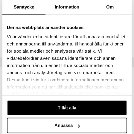
rehellistä ja luonteenomaista ilmaisua. Sarja on palkittu
Samtycke
Information
Om
German Design Award 2017 -palkinnolla "erityisen onnistuneista
ratkaisuista" – palkinto, joka myönnetään sitoutuneille yrityksille ja
suunnittelijoille.
Denna webbplats använder cookies
Tuotenumero
Vi använder enhetsidentifierare för att anpassa innehållet
IUB66-1-WI
och annonserna till användarna, tillhandahålla funktioner
för sociala medier och analysera vår trafik. Vi
vidarebefordrar även sådana identifierare och annan
Suositut tuotteet
information från din enhet till de sociala medier och
annons- och analysföretag som vi samarbetar med.
Dessa kan i sin tur kombinera informationen med annan
information som du har tillhandahållit eller som de har
samlat in när du har använt deras tjänster. Du godkänner
våra cookies vid fortsatt användande av vår webbplats.
Tillåt alla
Anpassa