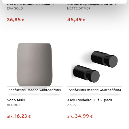
Eva Solo Citadel Saippua-annostelija
Marble Saippuapumppu matala
EVA SOLO
METTE DITMER
36,85
45,49
€
€
Saatavana useana vaihtoehtona
Saatavana useana vaihtoehtona
Sono Muki
Aivo Pyyhekoukut 2-pack
BLOMUS
ZACK
16,23
34,99
alk.
€
alk.
€