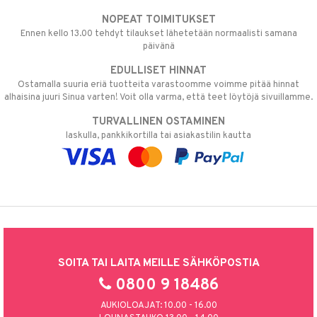
NOPEAT TOIMITUKSET
Ennen kello 13.00 tehdyt tilaukset lähetetään normaalisti samana
päivänä
EDULLISET HINNAT
Ostamalla suuria eriä tuotteita varastoomme voimme pitää hinnat
alhaisina juuri Sinua varten! Voit olla varma, että teet löytöjä sivuillamme.
TURVALLINEN OSTAMINEN
laskulla, pankkikortilla tai asiakastilin kautta
SOITA TAI LAITA MEILLE SÄHKÖPOSTIA
0800 9 18486
AUKIOLOAJAT: 10.00 - 16.00