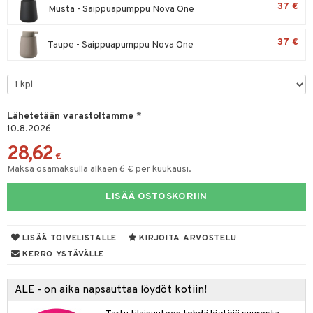
maelämä
37 €
Musta - Saippuapumppu Nova One
tyisveitset
& Baaritarvikkeet
aistus
37 €
Taupe - Saippuapumppu Nova One
ttiöveitset
rinta- & Vihannesveitset
kkuulaudat
Lähetetään varastoltamme
*
päveitset
10.8.2026
tsenteroittimet
28,62
€
tsisetit
Maksa osamaksulla alkaen 6 € per kuukausi.
tsitarvikkeet
LISÄÄ OSTOSKORIIN
LISÄÄ TOIVELISTALLE
KIRJOITA ARVOSTELU
KERRO YSTÄVÄLLE
ALE - on aika napsauttaa löydöt kotiin!