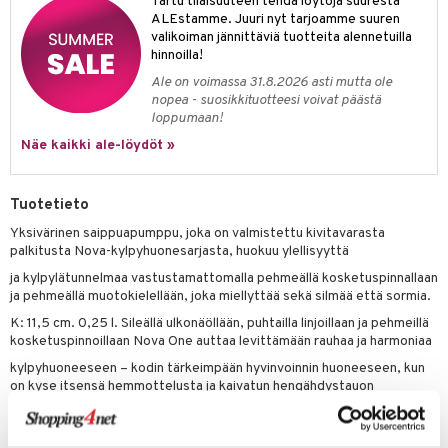
Tartu tilaisuuteen tehdä löytöjä suuresta
ALEstamme. Juuri nyt tarjoamme suuren
valikoiman jännittäviä tuotteita alennetuilla
hinnoilla!
Ale on voimassa 31.8.2026 asti mutta ole
nopea - suosikkituotteesi voivat päästä
loppumaan!
Näe kaikki ale-löydöt »
Tuotetieto
Yksivärinen saippuapumppu, joka on valmistettu kivitavarasta
palkitusta Nova-kylpyhuonesarjasta, huokuu ylellisyyttä
ja kylpylätunnelmaa vastustamattomalla pehmeällä kosketuspinnallaan
ja pehmeällä muotokielellään, joka miellyttää sekä silmää että sormia.
K: 11,5 cm. 0,25 l. Sileällä ulkonäöllään, puhtailla linjoillaan ja pehmeillä
kosketuspinnoillaan Nova One auttaa levittämään rauhaa ja harmoniaa
kylpyhuoneeseen – kodin tärkeimpään hyvinvoinnin huoneeseen, kun
on kyse itsensä hemmottelusta ja kaivatun hengähdystauon
saamisesta.
Nova Onella suunnittelija Thomas Dudzinski juhlistaa yksinkertaista,