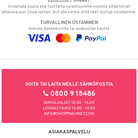
EDULLISET HINNAT
Ostamalla suuria eriä tuotteita varastoomme voimme pitää hinnat
alhaisina juuri Sinua varten! Voit olla varma, että teet löytöjä sivuillamme.
TURVALLINEN OSTAMINEN
laskulla, pankkikortilla tai asiakastilin kautta
SOITA TAI LAITA MEILLE SÄHKÖPOSTIA
0800 9 18486
AUKIOLOAJAT: 10.00 - 16.00
LOUNASTAUKO 13.00 - 14.00
INFO@SHOPPING4NET.COM
ASIAKASPALVELU