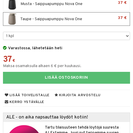
maelämä
37 €
Musta - Saippuapumppu Nova One
tyisveitset
& Baaritarvikkeet
aistus
37 €
Taupe - Saippuapumppu Nova One
ttiöveitset
rinta- & Vihannesveitset
kkuulaudat
Varastossa, lähetetään heti
päveitset
37
tsenteroittimet
€
Maksa osamaksulla alkaen 6 € per kuukausi.
tsisetit
LISÄÄ OSTOSKORIIN
tsitarvikkeet
LISÄÄ TOIVELISTALLE
KIRJOITA ARVOSTELU
KERRO YSTÄVÄLLE
ALE - on aika napsauttaa löydöt kotiin!
Tartu tilaisuuteen tehdä löytöjä suuresta
ALEstamme. Juuri nyt tarjoamme suuren