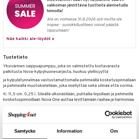
valikoiman jännittäviä tuotteita alennetuilla
hinnoilla!
Ale on voimassa 31.8.2026 asti mutta ole
nopea - suosikkituotteesi voivat päästä
loppumaan!
Näe kaikki ale-löydöt »
Tuotetieto
Yksivärinen saippuapumppu, joka on valmistettu kivitavarasta
palkitusta Nova-kylpyhuonesarjasta, huokuu ylellisyyttä
ja kylpylätunnelmaa vastustamattomalla pehmeällä kosketuspinnallaan
ja pehmeällä muotokielellään, joka miellyttää sekä silmää että sormia.
K: 11,5 cm. 0,25 l. Sileällä ulkonäöllään, puhtailla linjoillaan ja pehmeillä
kosketuspinnoillaan Nova One auttaa levittämään rauhaa ja harmoniaa
kylpyhuoneeseen – kodin tärkeimpään hyvinvoinnin huoneeseen, kun
on kyse itsensä hemmottelusta ja kaivatun hengähdystauon
saamisesta.
Nova Onella suunnittelija Thomas Dudzinski juhlistaa yksinkertaista,
Samtycke
Information
Om
rehellistä ja luonteenomaista ilmaisua. Sarja on palkittu