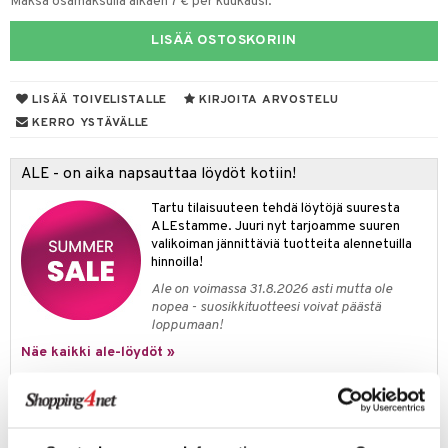
Maksa osamaksulla alkaen 7 € per kuukausi.
tyisveitset
& Baaritarvikkeet
LISÄÄ OSTOSKORIIN
ttiöveitset
ktroniikka
rinta- & Vihannesveitset
LISÄÄ TOIVELISTALLE
KIRJOITA ARVOSTELU
one
KERRO YSTÄVÄLLE
kkuulaudat
uone
uoneen sisustus
päveitset
ALE - on aika napsauttaa löydöt kotiin!
one
oneen tarvikkeita
oneen koristelu
tsenteroittimet
Tartu tilaisuuteen tehdä löytöjä suuresta
a
oneen tekstiilit
 huonekalut
& Saalit
ALEstamme. Juuri nyt tarjoamme suuren
tsisetit
 lamput
tyynyt
valikoiman jännittäviä tuotteita alennetuilla
hinnoilla!
tsitarvikkeet
uoneen säilytys
t
it & Koukut
Ale on voimassa 31.8.2026 asti mutta ole
nopea - suosikkituotteesi voivat päästä
anasetit
uoneen tekstiilit
uotteet
risteet
loppumaan!
anat & Tyynyliinat
ttöön
lytys
elu
 tekstiilit
Näe kaikki ale-löydöt »
nyt & Peitot
kut
mot & Veistokset
s
iköt & Lyhdyt
tyynyt
 Grillaustarvikkeet
Tuotetieto
nsäilytys & Korit
lot
huonekalut
oneen tekstiilit
 & hyönteissuoja
iköt & Lyhdyt
spalvelu
Korkkiruuvi termoplastista. Saatavana eri väreissä.