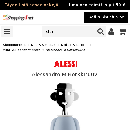
Täydellisiä kesävinkkejä
-
Ilmainen toimitus yli 50 €
Koti & Sisustus
ERKKEJÄ
Kauneudenhoito
JAT
UOTTEITA
Piilolinssit
Shopping4net
»
Koti & Sisustus
»
Keittiö & Tarjoilu
»
Viini- & Baaritarvikkeet
»
Alessandro M Korkkiruuvi
Luontaistuotteet
 Tarjoilu
Apteekki
et
Alessandro M Korkkiruuvi
 & Karahvit
Fitness
säilytys
Koti & Sisustus
ekstiilit
Lelut, Lapsi & Vauva
välineet
Tuotemerkkejä
oneet
Kampanjat
vi, Tee & Espresso
 Mukit