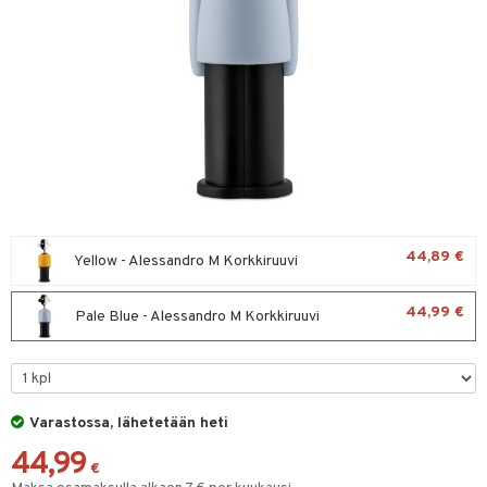
vänpaahtimet
erit & Sähkövatkaimet
ma- & Cocktailasit
keittiö
t koneet
malasit
et
enkeittimet
tlasit
tit
atarvikkeet
mppanjalasit
kalautaset
 Kattilat
psi- & Aveclasit
ät lautaset
pannut
ilasit
& Maustemyllyt
44,89 €
Yellow - Alessandro M Korkkiruuvi
skey- & Konjakkilasit
way / Outdoor
44,99 €
Pale Blue - Alessandro M Korkkiruuvi
slaatikot
utarvikkeet
lot
uvadit & Kulhot
moskannut
 & Siivous
Varastossa, lähetetään heti
mosmukit
& Leivontavuoat
44,99
€