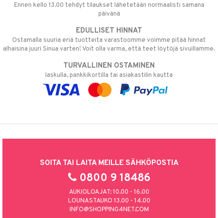
Ennen kello 13.00 tehdyt tilaukset lähetetään normaalisti samana
päivänä
EDULLISET HINNAT
Ostamalla suuria eriä tuotteita varastoomme voimme pitää hinnat
alhaisina juuri Sinua varten! Voit olla varma, että teet löytöjä sivuillamme.
TURVALLINEN OSTAMINEN
laskulla, pankkikortilla tai asiakastilin kautta
SOITA TAI LAITA MEILLE SÄHKÖPOSTIA
0800 9 18486
AUKIOLOAJAT: 10.00 - 16.00
LOUNASTAUKO 13.00 - 14.00
INFO@SHOPPING4NET.COM