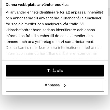
Denna webbplats använder cookies
Suositut tuotteet
Vi använder enhetsidentifierare för att anpassa innehållet
och annonserna till användarna, tillhandahålla funktioner
för sociala medier och analysera vår trafik. Vi
vidarebefordrar även sådana identifierare och annan
information från din enhet till de sociala medier och
annons- och analysföretag som vi samarbetar med.
Dessa kan i sin tur kombinera informationen med annan
information som du har tillhandahållit eller som de har
samlat in när du har använt deras tjänster. Du godkänner
våra cookies vid fortsatt användande av vår webbplats.
Saatavana useana vaihtoehtona
Saatavana useana vaihtoehtona
Tillåt alla
Grand Cru -uuninkestävä vuoka
Leivontavuoka
ROSENDAHL
EXXENT
Anpassa
24,34
6,10
alk.
€
alk.
€