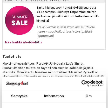
jat
s & Hyllyt
n ruokinta
lot
ksiä & vastauksia
Tartu tilaisuuteen tehdä löytöjä suuresta
al Art
karit & Koukut
ynttilät
mput
ALEstamme. Juuri nyt tarjoamme suuren
tuotetta
valikoiman jännittäviä tuotteita alennetuilla
ukut
lyt
tolamput
oneen tekstiilit
avälineet
aistus
hinnoilla!
 verkkokaupasta
näkoristeet
nsäilytys & Korit
tälamput
anasetit
ustarvikkeet
Ale on voimassa 31.8.2026 asti mutta ole
nopea - suosikkituotteesi voivat päästä
sit
anat & Tyynyliinat
 Peitteet
maelämä
loppumaan!
Näe kaikki ale-löydöt »
nyt & Peitot
aistus
Tuotetieto
Maksimoi ruoanlaittosi Pyrex® Uunivuoalla Let’s Share.
Suorakulmainen muoto on täydellinen suurille laatikoille ja juhla-
aterioille! Valmistettu Ranskassa borosilikaattilasista! Pyrex® on
ykkönen lämpö- ja mekaanisessa kestävyydessä! Kestää äärimmäisiä
lämpötiloja (-40°C - +350°C)! Hygieeninen, naarmuuntumaton ja
BPA-vapaa! Pyrex® – laatua, joka kestää!
Samtycke
Information
Om
Tuotenumero
IUF51-27-KL