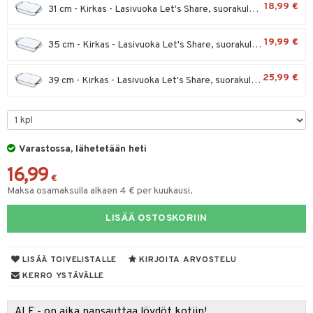
18,99 €
31 cm - Kirkas - Lasivuoka Let's Share, suorakulmainen.
tyisveitset
& Baaritarvikkeet
19,99 €
35 cm - Kirkas - Lasivuoka Let's Share, suorakulmainen.
ttiöveitset
ktroniikka
rinta- & Vihannesveitset
one
25,99 €
39 cm - Kirkas - Lasivuoka Let's Share, suorakulmainen.
kkuulaudat
uone
uoneen sisustus
päveitset
one
oneen tarvikkeita
oneen koristelu
tsenteroittimet
a
oneen tekstiilit
 huonekalut
& Saalit
Varastossa, lähetetään heti
tsisetit
16,99
 lamput
tyynyt
€
tsitarvikkeet
Maksa osamaksulla alkaen 4 € per kuukausi.
uoneen säilytys
t
it & Koukut
LISÄÄ OSTOSKORIIN
anasetit
uoneen tekstiilit
uotteet
risteet
anat & Tyynyliinat
ttöön
lytys
elu
 tekstiilit
LISÄÄ TOIVELISTALLE
KIRJOITA ARVOSTELU
nyt & Peitot
kut
mot & Veistokset
s
iköt & Lyhdyt
tyynyt
 Grillaustarvikkeet
KERRO YSTÄVÄLLE
nsäilytys & Korit
lot
huonekalut
oneen tekstiilit
timet
iköt & Lyhdyt
spalvelu
ALE - on aika napsauttaa löydöt kotiin!