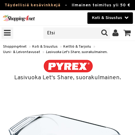
Täydellisiä kesävinkkejä
-
Ilmainen toimitus yli 50 €
Koti & Sisustus
ERKKEJÄ
Kauneudenhoito
JAT
UOTTEITA
Piilolinssit
Shopping4net
»
Koti & Sisustus
»
Keittiö & Tarjoilu
»
Uuni- & Leivontavuoat
»
Lasivuoka Let's Share, suorakulmainen.
Luontaistuotteet
 Tarjoilu
Apteekki
et
Lasivuoka Let's Share, suorakulmainen.
 & Karahvit
Fitness
säilytys
Koti & Sisustus
ekstiilit
Lelut, Lapsi & Vauva
välineet
Tuotemerkkejä
oneet
Kampanjat
vi, Tee & Espresso
 Mukit