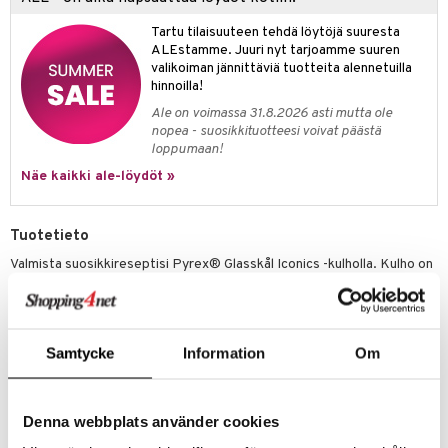
jat
s & Hyllyt
timet
lot
ksiä & vastauksia
Tartu tilaisuuteen tehdä löytöjä suuresta
al Art
karit & Koukut
ynttilät
n ruokinta
mput
ALEstamme. Juuri nyt tarjoamme suuren
tuotetta
valikoiman jännittäviä tuotteita alennetuilla
ukut
lyt
tolamput
oneen tekstiilit
aistus
hinnoilla!
 verkkokaupasta
näkoristeet
nsäilytys & Korit
tälamput
anasetit
avälineet
ustarvikkeet
Ale on voimassa 31.8.2026 asti mutta ole
nopea - suosikkituotteesi voivat päästä
sit
anat & Tyynyliinat
 Peitteet
loppumaan!
Näe kaikki ale-löydöt »
nyt & Peitot
maelämä
aistus
Tuotetieto
Valmista suosikkireseptisi Pyrex® Glasskål Iconics -kulholla. Kulho on
ihanteellinen sekoittamiseen ja tarjoiluun! Valmistettu Ranskan
borosilikaattilasista! Pyrex® on numero 1 lämpö- ja mekaanisessa
kestävyydessä! Hygieeninen, naarmuuntumaton ja BPA-vapaa!
Kestää äärimmäisiä lämpötiloja (-40°C - +350°C)! Pyrex® – tyyliä ja
Samtycke
Information
Om
laatua jokaisessa yksityiskohdassa!
Tuotenumero
Denna webbplats använder cookies
IUF52-0.5-KL