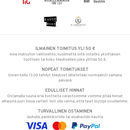
ILMAINEN TOIMITUS YLI 50 €
Aina maksuton vaihtoehto, huolimatta siitä ostatko yksittäisen
tuotteen tai koko tilauksellesi joka ylittää 50 €.
NOPEAT TOIMITUKSET
Ennen kello 13.00 tehdyt tilaukset lähetetään normaalisti samana
päivänä
EDULLISET HINNAT
Ostamalla suuria eriä tuotteita varastoomme voimme pitää hinnat
alhaisina juuri Sinua varten! Voit olla varma, että teet löytöjä sivuillamme.
TURVALLINEN OSTAMINEN
laskulla, pankkikortilla tai asiakastilin kautta