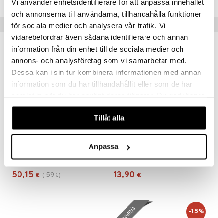
Vi använder enhetsidentifierare för att anpassa innehållet
och annonserna till användarna, tillhandahålla funktioner
Suositut tuotteet
för sociala medier och analysera vår trafik. Vi
vidarebefordrar även sådana identifierare och annan
kampanja
-15%
information från din enhet till de sociala medier och
annons- och analysföretag som vi samarbetar med.
Dessa kan i sin tur kombinera informationen med annan
information som du har tillhandahållit eller som de har
samlat in när du har använt deras tjänster. Du godkänner
våra cookies vid fortsatt användande av vår webbplats.
Tillåt alla
Saatavana useana vaihtoehtona
Anpassa
Eva Kulho 24cm
Flora Japonica Noodle Bowl 20.3cm
BJØRN WIINBLAD
TOKYO DESIGN STUDIO
50,15
13,90
59
€
(
€
)
€
kampanja
-15%