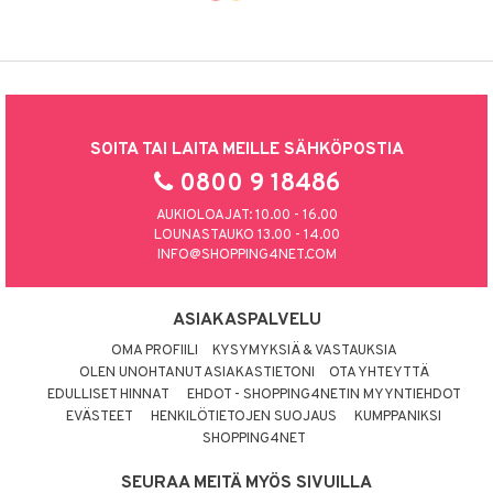
SOITA TAI LAITA MEILLE SÄHKÖPOSTIA
0800 9 18486
AUKIOLOAJAT: 10.00 - 16.00
LOUNASTAUKO 13.00 - 14.00
INFO@SHOPPING4NET.COM
ASIAKASPALVELU
OMA PROFIILI
KYSYMYKSIÄ & VASTAUKSIA
OLEN UNOHTANUT ASIAKASTIETONI
OTA YHTEYTTÄ
EDULLISET HINNAT
EHDOT - SHOPPING4NETIN MYYNTIEHDOT
EVÄSTEET
HENKILÖTIETOJEN SUOJAUS
KUMPPANIKSI
SHOPPING4NET
SEURAA MEITÄ MYÖS SIVUILLA