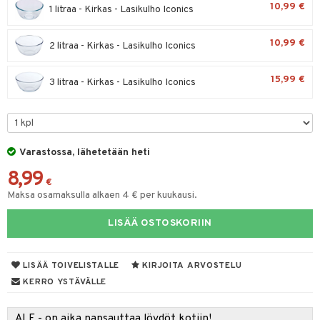
10,99 €
1 litraa - Kirkas - Lasikulho Iconics
tyisveitset
& Baaritarvikkeet
10,99 €
2 litraa - Kirkas - Lasikulho Iconics
ttiöveitset
ktroniikka
rinta- & Vihannesveitset
one
15,99 €
3 litraa - Kirkas - Lasikulho Iconics
kkuulaudat
uone
uoneen sisustus
päveitset
one
oneen tarvikkeita
oneen koristelu
tsenteroittimet
a
oneen tekstiilit
 huonekalut
& Saalit
Varastossa, lähetetään heti
tsisetit
8,99
 lamput
tyynyt
€
tsitarvikkeet
Maksa osamaksulla alkaen 4 € per kuukausi.
uoneen säilytys
t
it & Koukut
LISÄÄ OSTOSKORIIN
anasetit
uoneen tekstiilit
uotteet
risteet
anat & Tyynyliinat
ttöön
lytys
elu
 tekstiilit
LISÄÄ TOIVELISTALLE
KIRJOITA ARVOSTELU
nyt & Peitot
kut
mot & Veistokset
s
iköt & Lyhdyt
tyynyt
 Grillaustarvikkeet
KERRO YSTÄVÄLLE
nsäilytys & Korit
lot
huonekalut
oneen tekstiilit
 & hyönteissuoja
iköt & Lyhdyt
spalvelu
ALE - on aika napsauttaa löydöt kotiin!