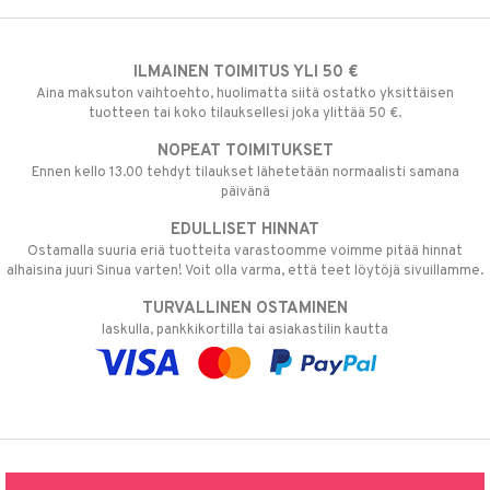
ILMAINEN TOIMITUS YLI 50 €
Aina maksuton vaihtoehto, huolimatta siitä ostatko yksittäisen
tuotteen tai koko tilauksellesi joka ylittää 50 €.
NOPEAT TOIMITUKSET
Ennen kello 13.00 tehdyt tilaukset lähetetään normaalisti samana
päivänä
EDULLISET HINNAT
Ostamalla suuria eriä tuotteita varastoomme voimme pitää hinnat
alhaisina juuri Sinua varten! Voit olla varma, että teet löytöjä sivuillamme.
TURVALLINEN OSTAMINEN
laskulla, pankkikortilla tai asiakastilin kautta