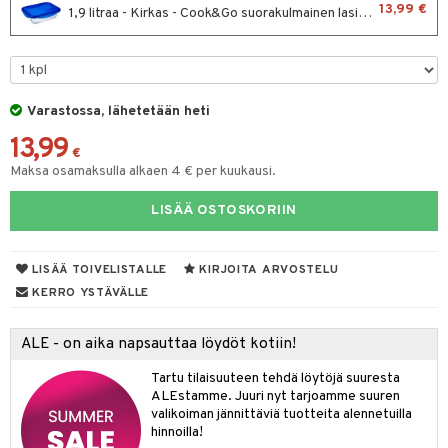
13,99 €
1,9 litraa - Kirkas - Cook&Go suorakulmainen lasinen säilytysrasia
tyisveitset
& Baaritarvikkeet
ttiöveitset
ktroniikka
rinta- & Vihannesveitset
one
Varastossa, lähetetään heti
kkuulaudat
uone
uoneen sisustus
13,99
€
päveitset
Maksa osamaksulla alkaen 4 € per kuukausi.
one
oneen tarvikkeita
oneen koristelu
tsenteroittimet
a
oneen tekstiilit
 huonekalut
& Saalit
LISÄÄ OSTOSKORIIN
tsisetit
 lamput
tyynyt
LISÄÄ TOIVELISTALLE
KIRJOITA ARVOSTELU
tsitarvikkeet
uoneen säilytys
t
it & Koukut
KERRO YSTÄVÄLLE
anasetit
uoneen tekstiilit
uotteet
risteet
ALE - on aika napsauttaa löydöt kotiin!
anat & Tyynyliinat
ttöön
lytys
elu
 tekstiilit
Tartu tilaisuuteen tehdä löytöjä suuresta
nyt & Peitot
kut
mot & Veistokset
s
iköt & Lyhdyt
tyynyt
 Grillaustarvikkeet
ALEstamme. Juuri nyt tarjoamme suuren
valikoiman jännittäviä tuotteita alennetuilla
nsäilytys & Korit
lot
huonekalut
oneen tekstiilit
 & hyönteissuoja
iköt & Lyhdyt
hinnoilla!
spalvelu