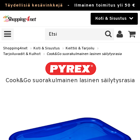
Täydellisiä kesävinkkejä
-
Ilmainen toimitus yli 50 €
Koti & Sisustus
ERKKEJÄ
Kauneudenhoito
JAT
UOTTEITA
Piilolinssit
Shopping4net
»
Koti & Sisustus
»
Keittiö & Tarjoilu
»
Tarjoiluvadit & Kulhot
»
Cook&Go suorakulmainen lasinen säilytysrasia
Luontaistuotteet
 Tarjoilu
Apteekki
et
Cook&Go suorakulmainen lasinen säilytysrasia
 & Karahvit
Fitness
säilytys
Koti & Sisustus
ekstiilit
Lelut, Lapsi & Vauva
välineet
Tuotemerkkejä
oneet
Kampanjat
vi, Tee & Espresso
 Mukit