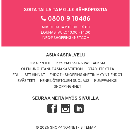
SOITA TAI LAITA MEILLE SÄHKÖPOSTIA
0800 9 18486
AUKIOLOAJAT: 10.00 - 16.00
LOUNASTAUKO 13.00 - 14.00
INFO@SHOPPING4NET.COM
ASIAKASPALVELU
OMA PROFIILI
KYSYMYKSIÄ & VASTAUKSIA
OLEN UNOHTANUT ASIAKASTIETONI
OTA YHTEYTTÄ
EDULLISET HINNAT
EHDOT - SHOPPING4NETIN MYYNTIEHDOT
EVÄSTEET
HENKILÖTIETOJEN SUOJAUS
KUMPPANIKSI
SHOPPING4NET
SEURAA MEITÄ MYÖS SIVUILLA
© 2026 SHOPPING4NET
•
SITEMAP