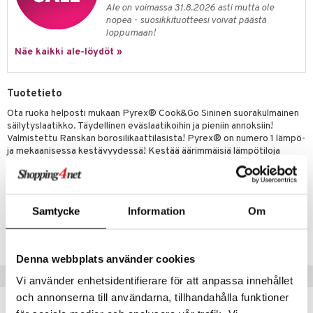
jat
s & Hyllyt
timet
lot
Ale on voimassa 31.8.2026 asti mutta ole
ksiä & vastauksia
nopea - suosikkituotteesi voivat päästä
al Art
karit & Koukut
ynttilät
n ruokinta
mput
loppumaan!
tuotetta
ukut
Näe kaikki ale-löydöt »
lyt
tolamput
oneen tekstiilit
aistus
 verkkokaupasta
näkoristeet
nsäilytys & Korit
tälamput
anasetit
avälineet
ustarvikkeet
Tuotetieto
sit
anat & Tyynyliinat
 Peitteet
Ota ruoka helposti mukaan Pyrex® Cook&Go Sininen suorakulmainen
nyt & Peitot
säilytyslaatikko. Täydellinen eväslaatikoihin ja pieniin annoksiin!
maelämä
Valmistettu Ranskan borosilikaattilasista! Pyrex® on numero 1 lämpö-
ja mekaanisessa kestävyydessä! Kestää äärimmäisiä lämpötiloja
aistus
(-40°C - +350°C)! BPA-vapaa kansi napsautustoiminnolla
turvalliseen kuljetukseen! Pyrex® – fiksu säilytys liikkeellä!
Samtycke
Information
Om
Tuotenumero
IUF55-1.9-KL
Denna webbplats använder cookies
Suositut tuotteet
Vi använder enhetsidentifierare för att anpassa innehållet
och annonserna till användarna, tillhandahålla funktioner
-15%