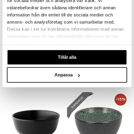
kampanja
för sociala medier och analysera vår trafik. Vi
vidarebefordrar även sådana identifierare och annan
information från din enhet till de sociala medier och
annons- och analysföretag som vi samarbetar med.
Dessa kan i sin tur kombinera informationen med annan
information som du har tillhandahållit eller som de har
samlat in när du har använt deras tjänster. Du godkänner
Saatavana useana vaihtoehtona
våra cookies vid fortsatt användande av vår webbplats.
Tillåt alla
Eva Kulho 24cm
Flora Japonica Noodle Bowl 20.3cm
BJØRN WIINBLAD
TOKYO DESIGN STUDIO
Anpassa
50,15
13,90
59
€
(
€
)
€
kampanja
-15%