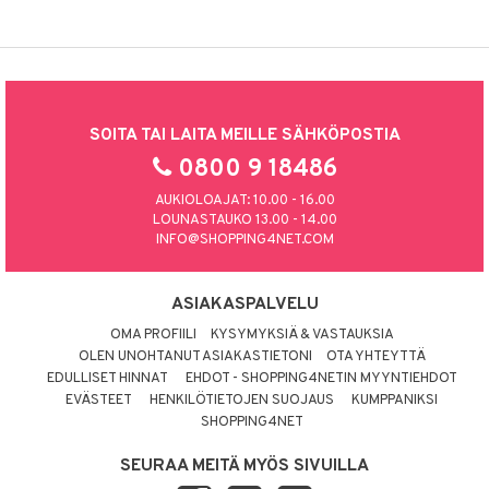
SOITA TAI LAITA MEILLE SÄHKÖPOSTIA
0800 9 18486
AUKIOLOAJAT: 10.00 - 16.00
LOUNASTAUKO 13.00 - 14.00
INFO@SHOPPING4NET.COM
ASIAKASPALVELU
OMA PROFIILI
KYSYMYKSIÄ & VASTAUKSIA
OLEN UNOHTANUT ASIAKASTIETONI
OTA YHTEYTTÄ
EDULLISET HINNAT
EHDOT - SHOPPING4NETIN MYYNTIEHDOT
EVÄSTEET
HENKILÖTIETOJEN SUOJAUS
KUMPPANIKSI
SHOPPING4NET
SEURAA MEITÄ MYÖS SIVUILLA