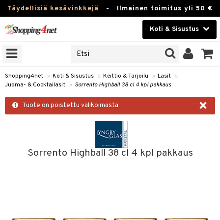
Täydellisiä kesävinkkejä
-
Ilmainen toimitus yli 50 €
Koti & Sisustus
ERKKEJÄ
Kauneudenhoito
JAT
UOTTEITA
Piilolinssit
Shopping4net
»
Koti & Sisustus
»
Keittiö & Tarjoilu
»
Lasit
»
Juoma- & Cocktailasit
»
Sorrento Highball 38 cl 4 kpl pakkaus
Luontaistuotteet
 Tarjoilu
×
Tuote on poistettu valikoimasta
Apteekki
et
 & Karahvit
Fitness
säilytys
Koti & Sisustus
Sorrento Highball 38 cl 4 kpl pakkaus
ekstiilit
Lelut, Lapsi & Vauva
välineet
Tuotemerkkejä
oneet
Kampanjat
vi, Tee & Espresso
 Mukit