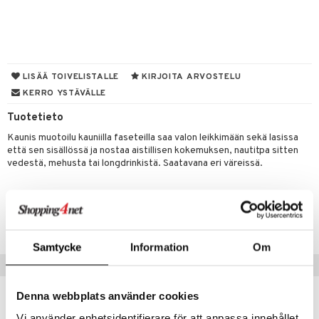
& Maustemyllyt
way / Outdoor
slaatikot
utarvikkeet
LISÄÄ TOIVELISTALLE
KIRJOITA ARVOSTELU
lot
KERRO YSTÄVÄLLE
uvadit & Kulhot
Tuotetieto
moskannut
 & Siivous
Kaunis muotoilu kauniilla faseteilla saa valon leikkimään sekä lasissa
mosmukit
& Leivontavuoat
että sen sisällössä ja nostaa aistillisen kokemuksen, nautitpa sitten
vedestä, mehusta tai longdrinkistä. Saatavana eri väreissä.
tyisveitset
& Baaritarvikkeet
Tuotenumero
ttiöveitset
ktroniikka
ITT50-XX-B8
rinta- & Vihannesveitset
one
Samtycke
Information
Om
Vinkkejä sinulle
kkuulaudat
uone
uoneen sisustus
päveitset
one
oneen tarvikkeita
oneen koristelu
Denna webbplats använder cookies
tsenteroittimet
Vi använder enhetsidentifierare för att anpassa innehållet