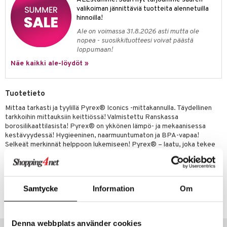
jat
s & Hyllyt
n ruokinta
lot
valikoiman jännittäviä tuotteita alennetuilla
ksiä & vastauksia
hinnoilla!
al Art
karit & Koukut
ynttilät
mput
tuotetta
Ale on voimassa 31.8.2026 asti mutta ole
ukut
lyt
tolamput
oneen tekstiilit
avälineet
aistus
nopea - suosikkituotteesi voivat päästä
 verkkokaupasta
loppumaan!
näkoristeet
nsäilytys & Korit
tälamput
anasetit
ustarvikkeet
Näe kaikki ale-löydöt »
sit
anat & Tyynyliinat
 Peitteet
maelämä
nyt & Peitot
aistus
Tuotetieto
Mittaa tarkasti ja tyylillä Pyrex® Iconics -mittakannulla. Täydellinen
tarkkoihin mittauksiin keittiössä! Valmistettu Ranskassa
borosilikaattilasista! Pyrex® on ykkönen lämpö- ja mekaanisessa
kestävyydessä! Hygieeninen, naarmuuntumaton ja BPA-vapaa!
Selkeät merkinnät helppoon lukemiseen! Pyrex® – laatu, joka tekee
eron!
Tuotenumero
Samtycke
Information
Om
IUF53-0.25-KL
Denna webbplats använder cookies
Suositut tuotteet