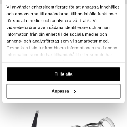
Vi använder enhetsidentifierare för att anpassa innehållet
och annonserna till användarna, tillhandahålla funktioner
-14%
för sociala medier och analysera vår trafik. Vi
vidarebefordrar även sådana identifierare och annan
information från din enhet till de sociala medier och
annons- och analysföretag som vi samarbetar med.
Dessa kan i sin tur kombinera informationen med annan
information som du har tillhandahållit eller som de har
samlat in när du har använt deras tjänster. Du godkänner
Saatavana useana vaihtoehtona
våra cookies vid fortsatt användande av vår webbplats.
Mila Mittakannu
Pihvipihdit
Tillåt alla
DORRE
EXXENT
3,85
9,99
4,50
alk.
€
(
€
)
€
Anpassa