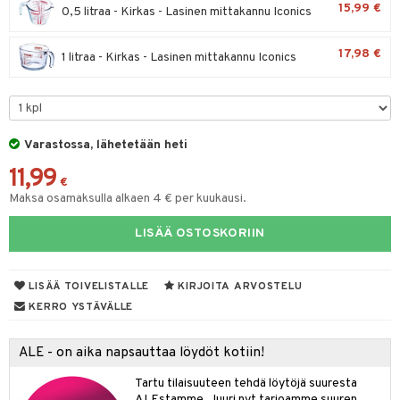
15,99 €
0,5 litraa - Kirkas - Lasinen mittakannu Iconics
tyisveitset
& Baaritarvikkeet
17,98 €
1 litraa - Kirkas - Lasinen mittakannu Iconics
ttiöveitset
ktroniikka
rinta- & Vihannesveitset
one
kkuulaudat
uone
uoneen sisustus
Varastossa, lähetetään heti
päveitset
one
oneen tarvikkeita
oneen koristelu
11,99
tsenteroittimet
€
a
oneen tekstiilit
 huonekalut
& Saalit
Maksa osamaksulla alkaen 4 € per kuukausi.
tsisetit
 lamput
tyynyt
LISÄÄ OSTOSKORIIN
tsitarvikkeet
uoneen säilytys
t
it & Koukut
anasetit
uoneen tekstiilit
uotteet
risteet
LISÄÄ TOIVELISTALLE
KIRJOITA ARVOSTELU
KERRO YSTÄVÄLLE
anat & Tyynyliinat
ttöön
lytys
elu
 tekstiilit
nyt & Peitot
kut
mot & Veistokset
s
iköt & Lyhdyt
tyynyt
 Grillaustarvikkeet
ALE - on aika napsauttaa löydöt kotiin!
nsäilytys & Korit
lot
huonekalut
oneen tekstiilit
timet
iköt & Lyhdyt
Tartu tilaisuuteen tehdä löytöjä suuresta
spalvelu
ALEstamme. Juuri nyt tarjoamme suuren