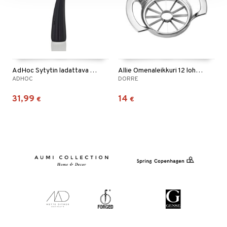
AdHoc Sytytin ladattava ARC
Allie Omenaleikkuri 12 lohkoa
ADHOC
DORRE
31,99
14
€
€