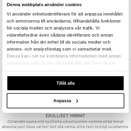
Denna webbplats använder cookies
Kestotilaus
Pidä tuotteita silmällä
Vi använder enhetsidentifierare för att anpassa innehållet
Arvostele tuotteita
Toivelistat
och annonserna till användarna, tillhandahålla funktioner
för sociala medier och analysera vår trafik. Vi
vidarebefordrar även sådana identifierare och annan
information från din enhet till de sociala medier och
LUO ASIAKAS
annons- och analysföretag som vi samarbetar med.
Dessa kan i sin tur kombinera informationen med annan
information som du har tillhandahållit eller som de har
samlat in när du har använt deras tjänster. Du godkänner
ILMAINEN TOIMITUS YLI 50 €
våra cookies vid fortsatt användande av vår webbplats.
Aina maksuton vaihtoehto, huolimatta siitä ostatko yksittäisen
Tillåt alla
tuotteen tai koko tilauksellesi joka ylittää 50 €.
NOPEAT TOIMITUKSET
Anpassa
Ennen kello 13.00 tehdyt tilaukset lähetetään normaalisti samana
päivänä
EDULLISET HINNAT
Ostamalla suuria eriä tuotteita varastoomme voimme pitää hinnat
alhaisina juuri Sinua varten! Voit olla varma, että teet löytöjä sivuillamme.