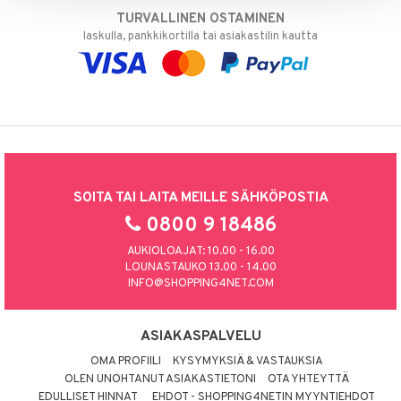
TURVALLINEN OSTAMINEN
laskulla, pankkikortilla tai asiakastilin kautta
SOITA TAI LAITA MEILLE SÄHKÖPOSTIA
0800 9 18486
AUKIOLOAJAT: 10.00 - 16.00
LOUNASTAUKO 13.00 - 14.00
INFO@SHOPPING4NET.COM
ASIAKASPALVELU
OMA PROFIILI
KYSYMYKSIÄ & VASTAUKSIA
OLEN UNOHTANUT ASIAKASTIETONI
OTA YHTEYTTÄ
EDULLISET HINNAT
EHDOT - SHOPPING4NETIN MYYNTIEHDOT