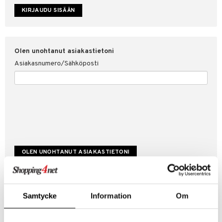
etojen suojaus
ksi
4net
Olen unohtanut asiakastietoni
Asiakasnumero/Sähköposti
Luo uusi asiakas
Samtycke
Information
Om
Hyviä tarjouksia
Laskutustiedot
Tilauksen tila & historiikki