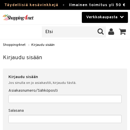
Täydellisiä kesävinkkejä
-
Ilmainen toimitus yli 50 €
Verkkokaupasta
JAT
Kauneudenhoito
UOTTEITA
Piilolinssit
Shopping4net
»
Kirjaudu sisään
u sisään
Luontaistuotteet
siakas
Kirjaudu sisään
Apteekki
nohtanut asiakastietoni
Kirjaudu sisään
Fitness
spalvelu
Jos sinulla on jo asiakastili, kirjaudu tästä.
Koti & Sisustus
Asiakasnumero/Sähköposti
ksiä & vastauksia
 hinnat
Lelut, Lapsi & Vauva
Salasana
Shopping4netin myyntiehdot
Tuotemerkkejä
Kampanjat