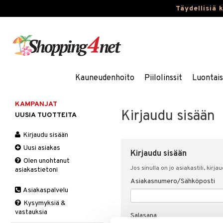
Täydellisiä 
Kauneudenhoito
Piilolinssit
Luontai
KAMPANJAT
Kirjaudu sisään
UUSIA TUOTTEITA
Kirjaudu sisään
Uusi asiakas
Kirjaudu sisään
Olen unohtanut
Jos sinulla on jo asiakastili, kirja
asiakastietoni
Asiakasnumero/Sähköposti
Asiakaspalvelu
Kysymyksiä &
vastauksia
Salasana