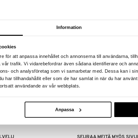
Information
cookies
e för att anpassa innehållet och annonserna till användarna, tillh
vår trafik. Vi vidarebefordrar även sådana identifierare och anna
nnons- och analysföretag som vi samarbetar med. Dessa kan i sin
har tillhandahållit eller som de har samlat in när du har använt
MITUKSET
EDULLISET HINNAT
ortsatt användande av vår webbplats.
00 tehdyt tilaukset lähetetään
Ostamalla suuria eriä tuotteita 
mana päivänä
voimme pitää hinnat alhaisina juuri
Voit olla varma, että teet löytöjä 
Anpassa
LVELU
SEURAA MEITÄ MYÖS SIVU