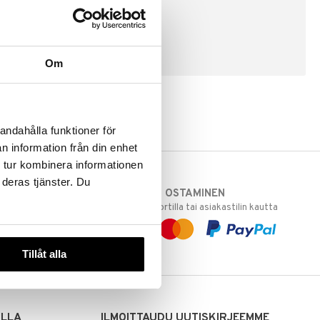
LUO ASIAKAS
Om
andahålla funktioner för
n information från din enhet
 tur kombinera informationen
 deras tjänster. Du
TURVALLINEN OSTAMINEN
varastoomme
laskulla, pankkikortilla tai asiakastilin kautta
 Sinua varten!
sivuillamme.
Tillåt alla
ILLA
ILMOITTAUDU UUTISKIRJEEMME