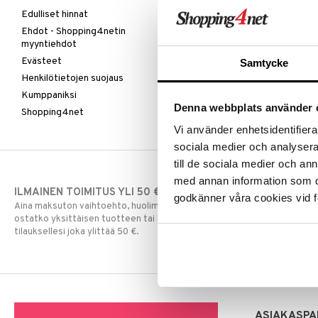
Edulliset hinnat
Ehdot - Shopping4netin
myyntiehdot
Evästeet
Samtycke
Henkilötietojen suojaus
Kumppaniksi
Denna webbplats använder 
Shopping4net
Vi använder enhetsidentifierar
sociala medier och analysera 
till de sociala medier och a
med annan information som du 
ILMAINEN TOIMITUS YLI 50 €
NOPEAT TOI
godkänner våra cookies vid f
Aina maksuton vaihtoehto, huolimatta siitä
Ennen kello 13.
ostatko yksittäisen tuotteen tai koko
normaalisti sa
tilauksellesi joka ylittää 50 €.
ASIAKASPA