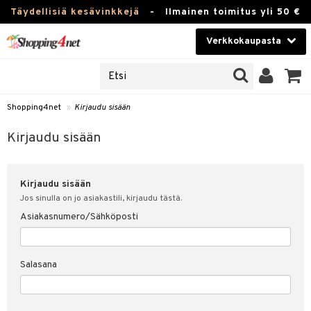
Täydellisiä kesävinkkejä
-
Ilmainen toimitus yli 50 €
Verkkokaupasta
JAT
Kauneudenhoito
UOTTEITA
Piilolinssit
Shopping4net
»
Kirjaudu sisään
u sisään
Luontaistuotteet
siakas
Kirjaudu sisään
Apteekki
nohtanut asiakastietoni
Kirjaudu sisään
Fitness
spalvelu
Jos sinulla on jo asiakastili, kirjaudu tästä.
Koti & Sisustus
Asiakasnumero/Sähköposti
ksiä & vastauksia
 hinnat
Lelut, Lapsi & Vauva
Salasana
Shopping4netin myyntiehdot
Tuotemerkkejä
Kampanjat