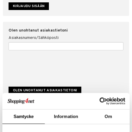
etojen suojaus
ksi
4net
Olen unohtanut asiakastietoni
Asiakasnumero/Sähköposti
Luo uusi asiakas
Samtycke
Information
Om
Hyviä tarjouksia
Laskutustiedot
Tilauksen tila & historiikki