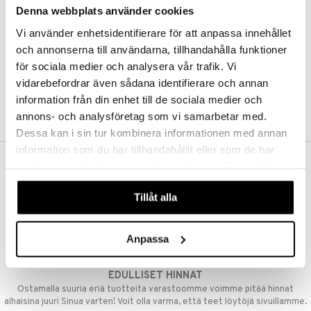
Denna webbplats använder cookies
Kestotilaus
Pidä tuotteita silmällä
Vi använder enhetsidentifierare för att anpassa innehållet
Arvostele tuotteita
Toivelistat
och annonserna till användarna, tillhandahålla funktioner
för sociala medier och analysera vår trafik. Vi
vidarebefordrar även sådana identifierare och annan
information från din enhet till de sociala medier och
LUO ASIAKAS
annons- och analysföretag som vi samarbetar med.
Dessa kan i sin tur kombinera informationen med annan
information som du har tillhandahållit eller som de har
samlat in när du har använt deras tjänster. Du godkänner
ILMAINEN TOIMITUS YLI 50 €
våra cookies vid fortsatt användande av vår webbplats.
Aina maksuton vaihtoehto, huolimatta siitä ostatko yksittäisen
Tillåt alla
tuotteen tai koko tilauksellesi joka ylittää 50 €.
NOPEAT TOIMITUKSET
Anpassa
Ennen kello 13.00 tehdyt tilaukset lähetetään normaalisti samana
päivänä
EDULLISET HINNAT
Ostamalla suuria eriä tuotteita varastoomme voimme pitää hinnat
alhaisina juuri Sinua varten! Voit olla varma, että teet löytöjä sivuillamme.