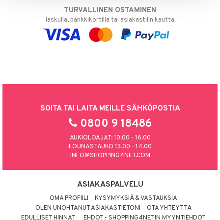
TURVALLINEN OSTAMINEN
laskulla, pankkikortilla tai asiakastilin kautta
SOITA TAI LAITA MEILLE SÄHKÖPOSTIA
0800 9 18486
AUKIOLOAJAT: 10.00 - 16.00
LOUNASTAUKO 13.00 - 14.00
INFO@SHOPPING4NET.COM
ASIAKASPALVELU
OMA PROFIILI
KYSYMYKSIÄ & VASTAUKSIA
OLEN UNOHTANUT ASIAKASTIETONI
OTA YHTEYTTÄ
EDULLISET HINNAT
EHDOT - SHOPPING4NETIN MYYNTIEHDOT