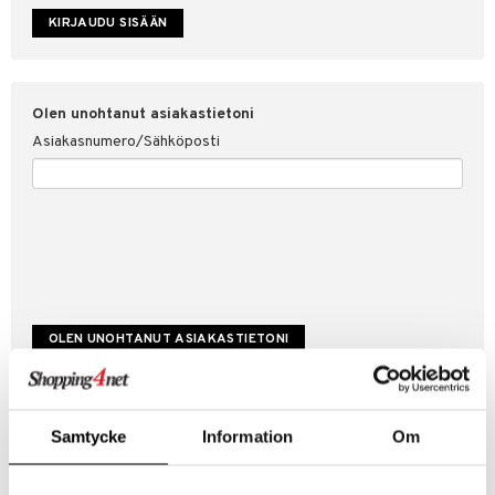
etojen suojaus
ksi
4net
Olen unohtanut asiakastietoni
Asiakasnumero/Sähköposti
Luo uusi asiakas
Samtycke
Information
Om
Hyviä tarjouksia
Laskutustiedot
Tilauksen tila & historiikki