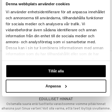
Denna webbplats använder cookies
Kestotilaus
Pidä tuotteita silmällä
Vi använder enhetsidentifierare för att anpassa innehållet
Arvostele tuotteita
Toivelistat
och annonserna till användarna, tillhandahålla funktioner
för sociala medier och analysera vår trafik. Vi
vidarebefordrar även sådana identifierare och annan
information från din enhet till de sociala medier och
LUO ASIAKAS
annons- och analysföretag som vi samarbetar med.
Dessa kan i sin tur kombinera informationen med annan
information som du har tillhandahållit eller som de har
samlat in när du har använt deras tjänster. Du godkänner
ILMAINEN TOIMITUS YLI 50 €
våra cookies vid fortsatt användande av vår webbplats.
Aina maksuton vaihtoehto, huolimatta siitä ostatko yksittäisen
Tillåt alla
tuotteen tai koko tilauksellesi joka ylittää 50 €.
NOPEAT TOIMITUKSET
Anpassa
Ennen kello 13.00 tehdyt tilaukset lähetetään normaalisti samana
päivänä
EDULLISET HINNAT
Ostamalla suuria eriä tuotteita varastoomme voimme pitää hinnat
alhaisina juuri Sinua varten! Voit olla varma, että teet löytöjä sivuillamme.