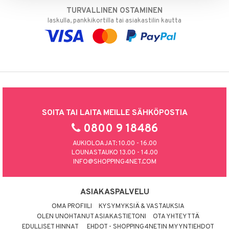
TURVALLINEN OSTAMINEN
laskulla, pankkikortilla tai asiakastilin kautta
SOITA TAI LAITA MEILLE SÄHKÖPOSTIA
0800 9 18486
AUKIOLOAJAT: 10.00 - 16.00
LOUNASTAUKO 13.00 - 14.00
INFO@SHOPPING4NET.COM
ASIAKASPALVELU
OMA PROFIILI
KYSYMYKSIÄ & VASTAUKSIA
OLEN UNOHTANUT ASIAKASTIETONI
OTA YHTEYTTÄ
EDULLISET HINNAT
EHDOT - SHOPPING4NETIN MYYNTIEHDOT