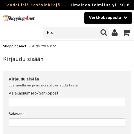
Täydellisiä kesävinkkejä
-
Ilmainen toimitus yli 50 €
Verkkokaupasta
JAT
Kauneudenhoito
UOTTEITA
Piilolinssit
Shopping4net
»
Kirjaudu sisään
u sisään
Luontaistuotteet
siakas
Kirjaudu sisään
Apteekki
nohtanut asiakastietoni
Kirjaudu sisään
Fitness
spalvelu
Jos sinulla on jo asiakastili, kirjaudu tästä.
Koti & Sisustus
Asiakasnumero/Sähköposti
ksiä & vastauksia
 hinnat
Lelut, Lapsi & Vauva
Salasana
Shopping4netin myyntiehdot
Tuotemerkkejä
Kampanjat