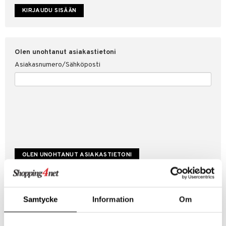
etojen suojaus
ksi
4net
Olen unohtanut asiakastietoni
Asiakasnumero/Sähköposti
Luo uusi asiakas
Samtycke
Information
Om
Hyviä tarjouksia
Laskutustiedot
Tilauksen tila & historiikki