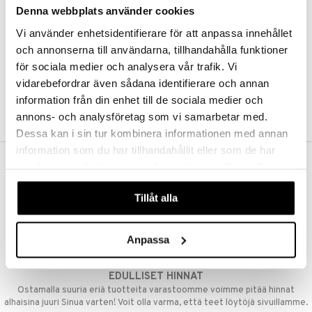
Denna webbplats använder cookies
Kestotilaus
Pidä tuotteita silmällä
Vi använder enhetsidentifierare för att anpassa innehållet
Arvostele tuotteita
Toivelistat
och annonserna till användarna, tillhandahålla funktioner
för sociala medier och analysera vår trafik. Vi
vidarebefordrar även sådana identifierare och annan
information från din enhet till de sociala medier och
LUO ASIAKAS
annons- och analysföretag som vi samarbetar med.
Dessa kan i sin tur kombinera informationen med annan
information som du har tillhandahållit eller som de har
samlat in när du har använt deras tjänster. Du godkänner
ILMAINEN TOIMITUS YLI 50 €
våra cookies vid fortsatt användande av vår webbplats.
Aina maksuton vaihtoehto, huolimatta siitä ostatko yksittäisen
Tillåt alla
tuotteen tai koko tilauksellesi joka ylittää 50 €.
NOPEAT TOIMITUKSET
Anpassa
Ennen kello 13.00 tehdyt tilaukset lähetetään normaalisti samana
päivänä
EDULLISET HINNAT
Ostamalla suuria eriä tuotteita varastoomme voimme pitää hinnat
alhaisina juuri Sinua varten! Voit olla varma, että teet löytöjä sivuillamme.