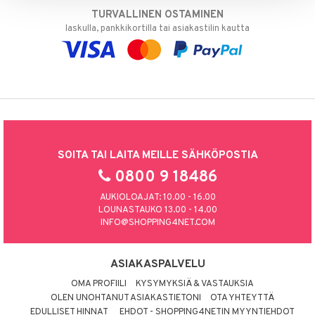
TURVALLINEN OSTAMINEN
laskulla, pankkikortilla tai asiakastilin kautta
SOITA TAI LAITA MEILLE SÄHKÖPOSTIA
0800 9 18486
AUKIOLOAJAT: 10.00 - 16.00
LOUNASTAUKO 13.00 - 14.00
INFO@SHOPPING4NET.COM
ASIAKASPALVELU
OMA PROFIILI
KYSYMYKSIÄ & VASTAUKSIA
OLEN UNOHTANUT ASIAKASTIETONI
OTA YHTEYTTÄ
EDULLISET HINNAT
EHDOT - SHOPPING4NETIN MYYNTIEHDOT