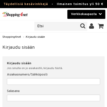
Täydellisiä kesävinkkejä
-
Ilmainen toimitus yli 50 €
Verkkokaupasta
JAT
Kauneudenhoito
UOTTEITA
Piilolinssit
Shopping4net
»
Kirjaudu sisään
u sisään
Luontaistuotteet
siakas
Kirjaudu sisään
Apteekki
nohtanut asiakastietoni
Kirjaudu sisään
Fitness
spalvelu
Jos sinulla on jo asiakastili, kirjaudu tästä.
Koti & Sisustus
Asiakasnumero/Sähköposti
ksiä & vastauksia
 hinnat
Lelut, Lapsi & Vauva
Salasana
Shopping4netin myyntiehdot
Tuotemerkkejä
Kampanjat