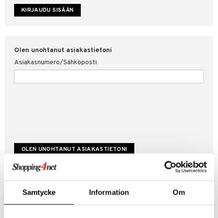
etojen suojaus
ksi
4net
Olen unohtanut asiakastietoni
Asiakasnumero/Sähköposti
Luo uusi asiakas
Samtycke
Information
Om
Hyviä tarjouksia
Laskutustiedot
Tilauksen tila & historiikki