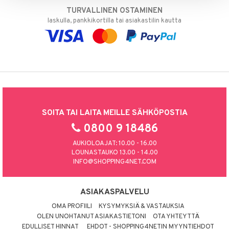
TURVALLINEN OSTAMINEN
laskulla, pankkikortilla tai asiakastilin kautta
SOITA TAI LAITA MEILLE SÄHKÖPOSTIA
0800 9 18486
AUKIOLOAJAT: 10.00 - 16.00
LOUNASTAUKO 13.00 - 14.00
INFO@SHOPPING4NET.COM
ASIAKASPALVELU
OMA PROFIILI
KYSYMYKSIÄ & VASTAUKSIA
OLEN UNOHTANUT ASIAKASTIETONI
OTA YHTEYTTÄ
EDULLISET HINNAT
EHDOT - SHOPPING4NETIN MYYNTIEHDOT