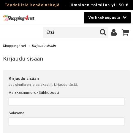
Täydellisiä kesävinkkejä
-
Ilmainen toimitus yli 50 €
Verkkokaupasta
JAT
Kauneudenhoito
UOTTEITA
Piilolinssit
Shopping4net
»
Kirjaudu sisään
u sisään
Luontaistuotteet
siakas
Kirjaudu sisään
Apteekki
nohtanut asiakastietoni
Kirjaudu sisään
Fitness
spalvelu
Jos sinulla on jo asiakastili, kirjaudu tästä.
Koti & Sisustus
Asiakasnumero/Sähköposti
ksiä & vastauksia
 hinnat
Lelut, Lapsi & Vauva
Salasana
Shopping4netin myyntiehdot
Tuotemerkkejä
Kampanjat