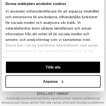
Denna webbplats använder cookies
Kestotilaus
Pidä tuotteita silmällä
Vi använder enhetsidentifierare för att anpassa innehållet
Arvostele tuotteita
Toivelistat
och annonserna till användarna, tillhandahålla funktioner
för sociala medier och analysera vår trafik. Vi
vidarebefordrar även sådana identifierare och annan
information från din enhet till de sociala medier och
LUO ASIAKAS
annons- och analysföretag som vi samarbetar med.
Dessa kan i sin tur kombinera informationen med annan
information som du har tillhandahållit eller som de har
samlat in när du har använt deras tjänster. Du godkänner
ILMAINEN TOIMITUS YLI 50 €
våra cookies vid fortsatt användande av vår webbplats.
Aina maksuton vaihtoehto, huolimatta siitä ostatko yksittäisen
Tillåt alla
tuotteen tai koko tilauksellesi joka ylittää 50 €.
NOPEAT TOIMITUKSET
Anpassa
Ennen kello 13.00 tehdyt tilaukset lähetetään normaalisti samana
päivänä
EDULLISET HINNAT
Ostamalla suuria eriä tuotteita varastoomme voimme pitää hinnat
alhaisina juuri Sinua varten! Voit olla varma, että teet löytöjä sivuillamme.