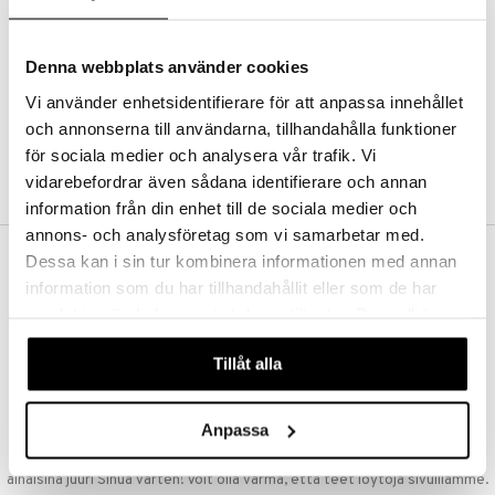
Kestotilaus
Pidä tuotteita silmällä
Arvostele tuotteita
Denna webbplats använder cookies
Toivelistat
Vi använder enhetsidentifierare för att anpassa innehållet
och annonserna till användarna, tillhandahålla funktioner
för sociala medier och analysera vår trafik. Vi
LUO ASIAKAS
vidarebefordrar även sådana identifierare och annan
information från din enhet till de sociala medier och
annons- och analysföretag som vi samarbetar med.
Dessa kan i sin tur kombinera informationen med annan
ILMAINEN TOIMITUS YLI 50 €
information som du har tillhandahållit eller som de har
Aina maksuton vaihtoehto, huolimatta siitä ostatko yksittäisen
samlat in när du har använt deras tjänster. Du godkänner
tuotteen tai koko tilauksellesi joka ylittää 50 €.
våra cookies vid fortsatt användande av vår webbplats.
NOPEAT TOIMITUKSET
Tillåt alla
Ennen kello 13.00 tehdyt tilaukset lähetetään normaalisti samana
päivänä
Anpassa
EDULLISET HINNAT
Ostamalla suuria eriä tuotteita varastoomme voimme pitää hinnat
alhaisina juuri Sinua varten! Voit olla varma, että teet löytöjä sivuillamme.