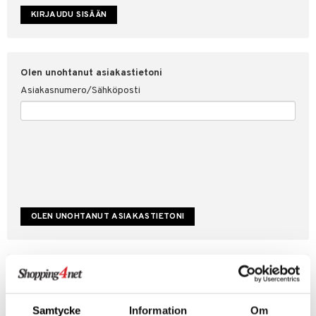
etojen suojaus
ksi
4net
Olen unohtanut asiakastietoni
Asiakasnumero/Sähköposti
Luo uusi asiakas
Hyviä tarjouksia
Laskutustiedot
Samtycke
Information
Om
Tilauksen tila & historiikki