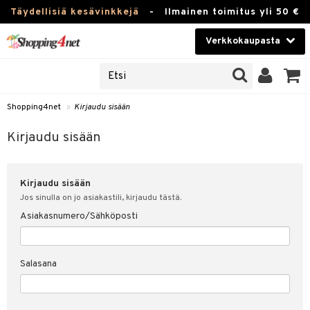
Täydellisiä kesävinkkejä
-
Ilmainen toimitus yli 50 €
Verkkokaupasta
JAT
Kauneudenhoito
UOTTEITA
Piilolinssit
Shopping4net
»
Kirjaudu sisään
u sisään
Luontaistuotteet
siakas
Kirjaudu sisään
Apteekki
nohtanut asiakastietoni
Kirjaudu sisään
Fitness
spalvelu
Jos sinulla on jo asiakastili, kirjaudu tästä.
Koti & Sisustus
Asiakasnumero/Sähköposti
ksiä & vastauksia
 hinnat
Lelut, Lapsi & Vauva
Salasana
Shopping4netin myyntiehdot
Tuotemerkkejä
Kampanjat