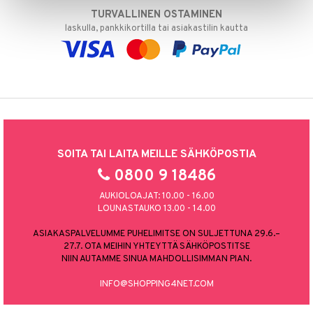
TURVALLINEN OSTAMINEN
laskulla, pankkikortilla tai asiakastilin kautta
SOITA TAI LAITA MEILLE SÄHKÖPOSTIA
0800 9 18486
AUKIOLOAJAT: 10.00 - 16.00
LOUNASTAUKO 13.00 - 14.00
ASIAKASPALVELUMME PUHELIMITSE ON SULJETTUNA 29.6.–
27.7. OTA MEIHIN YHTEYTTÄ SÄHKÖPOSTITSE
NIIN AUTAMME SINUA MAHDOLLISIMMAN PIAN.
INFO@SHOPPING4NET.COM