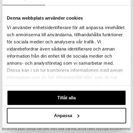
Kestotilaus
Pidä tuotteita silmällä
Arvostele tuotteita
Denna webbplats använder cookies
Toivelistat
Vi använder enhetsidentifierare för att anpassa innehållet
och annonserna till användarna, tillhandahålla funktioner
för sociala medier och analysera vår trafik. Vi
LUO ASIAKAS
vidarebefordrar även sådana identifierare och annan
information från din enhet till de sociala medier och
annons- och analysföretag som vi samarbetar med.
Dessa kan i sin tur kombinera informationen med annan
ILMAINEN TOIMITUS YLI 50 €
information som du har tillhandahållit eller som de har
Aina maksuton vaihtoehto, huolimatta siitä ostatko yksittäisen
samlat in när du har använt deras tjänster. Du godkänner
tuotteen tai koko tilauksellesi joka ylittää 50 €.
våra cookies vid fortsatt användande av vår webbplats.
NOPEAT TOIMITUKSET
Tillåt alla
Ennen kello 13.00 tehdyt tilaukset lähetetään normaalisti samana
päivänä
Anpassa
EDULLISET HINNAT
Ostamalla suuria eriä tuotteita varastoomme voimme pitää hinnat
alhaisina juuri Sinua varten! Voit olla varma, että teet löytöjä sivuillamme.