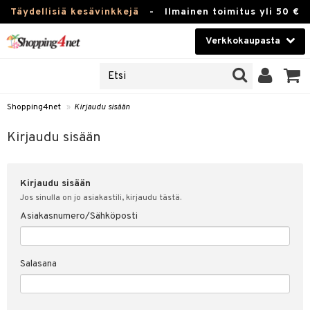
Täydellisiä kesävinkkejä
-
Ilmainen toimitus yli 50 €
Verkkokaupasta
JAT
Kauneudenhoito
UOTTEITA
Piilolinssit
Shopping4net
»
Kirjaudu sisään
u sisään
Luontaistuotteet
siakas
Kirjaudu sisään
Apteekki
nohtanut asiakastietoni
Kirjaudu sisään
Fitness
spalvelu
Jos sinulla on jo asiakastili, kirjaudu tästä.
Koti & Sisustus
Asiakasnumero/Sähköposti
ksiä & vastauksia
 hinnat
Lelut, Lapsi & Vauva
Salasana
Shopping4netin myyntiehdot
Tuotemerkkejä
Kampanjat