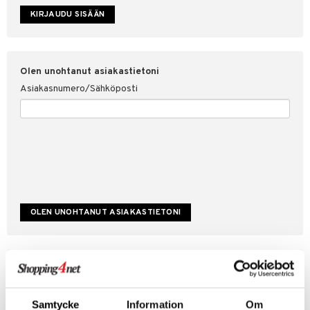
etojen suojaus
ksi
4net
Olen unohtanut asiakastietoni
Asiakasnumero/Sähköposti
Luo uusi asiakas
Hyviä tarjouksia
Laskutustiedot
Samtycke
Information
Om
Tilauksen tila & historiikki