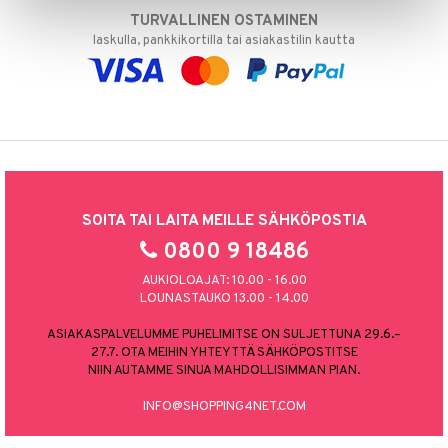
TURVALLINEN OSTAMINEN
laskulla, pankkikortilla tai asiakastilin kautta
SOITA TAI LAITA MEILLE SÄHKÖPOSTIA
0800 9 18486
AUKIOLOAJAT: 10.00 - 16.00
LOUNASTAUKO 13.00 - 14.00
ASIAKASPALVELUMME PUHELIMITSE ON SULJETTUNA 29.6.–
27.7. OTA MEIHIN YHTEYTTÄ SÄHKÖPOSTITSE
NIIN AUTAMME SINUA MAHDOLLISIMMAN PIAN.
INFO@SHOPPING4NET.COM