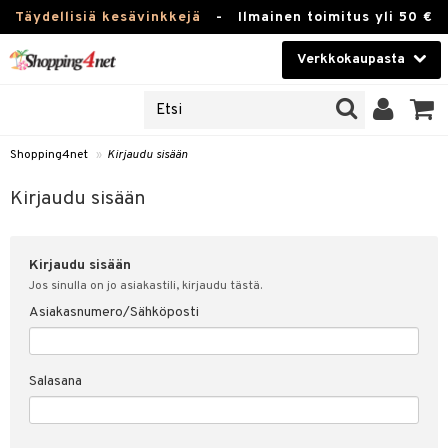
Täydellisiä kesävinkkejä
-
Ilmainen toimitus yli 50 €
Verkkokaupasta
JAT
Kauneudenhoito
UOTTEITA
Piilolinssit
Shopping4net
»
Kirjaudu sisään
u sisään
Luontaistuotteet
siakas
Kirjaudu sisään
Apteekki
nohtanut asiakastietoni
Kirjaudu sisään
Fitness
spalvelu
Jos sinulla on jo asiakastili, kirjaudu tästä.
Koti & Sisustus
Asiakasnumero/Sähköposti
ksiä & vastauksia
 hinnat
Lelut, Lapsi & Vauva
Salasana
Shopping4netin myyntiehdot
Tuotemerkkejä
Kampanjat