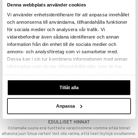
Denna webbplats använder cookies
Kestotilaus
Pidä tuotteita silmällä
Vi använder enhetsidentifierare för att anpassa innehållet
Arvostele tuotteita
Toivelistat
och annonserna till användarna, tillhandahålla funktioner
för sociala medier och analysera vår trafik. Vi
vidarebefordrar även sådana identifierare och annan
information från din enhet till de sociala medier och
LUO ASIAKAS
annons- och analysföretag som vi samarbetar med.
Dessa kan i sin tur kombinera informationen med annan
information som du har tillhandahållit eller som de har
samlat in när du har använt deras tjänster. Du godkänner
ILMAINEN TOIMITUS YLI 50 €
våra cookies vid fortsatt användande av vår webbplats.
Aina maksuton vaihtoehto, huolimatta siitä ostatko yksittäisen
Tillåt alla
tuotteen tai koko tilauksellesi joka ylittää 50 €.
NOPEAT TOIMITUKSET
Anpassa
Ennen kello 13.00 tehdyt tilaukset lähetetään normaalisti samana
päivänä
EDULLISET HINNAT
Ostamalla suuria eriä tuotteita varastoomme voimme pitää hinnat
alhaisina juuri Sinua varten! Voit olla varma, että teet löytöjä sivuillamme.