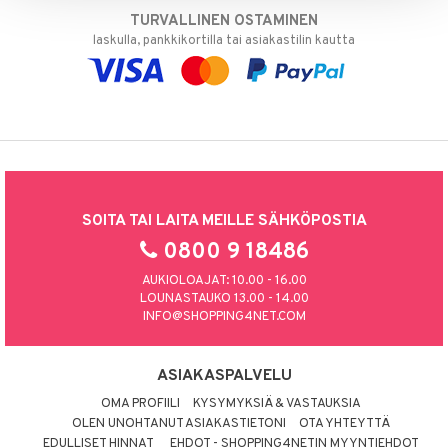
TURVALLINEN OSTAMINEN
laskulla, pankkikortilla tai asiakastilin kautta
SOITA TAI LAITA MEILLE SÄHKÖPOSTIA
0800 9 18486
AUKIOLOAJAT: 10.00 - 16.00
LOUNASTAUKO 13.00 - 14.00
INFO@SHOPPING4NET.COM
ASIAKASPALVELU
OMA PROFIILI
KYSYMYKSIÄ & VASTAUKSIA
OLEN UNOHTANUT ASIAKASTIETONI
OTA YHTEYTTÄ
EDULLISET HINNAT
EHDOT - SHOPPING4NETIN MYYNTIEHDOT