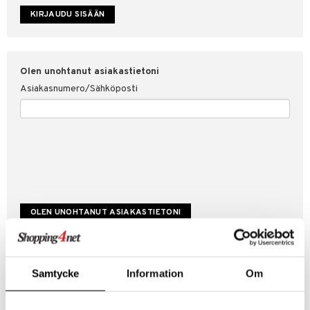
etojen suojaus
ksi
4net
Olen unohtanut asiakastietoni
Asiakasnumero/Sähköposti
Luo uusi asiakas
Samtycke
Information
Om
Hyviä tarjouksia
Laskutustiedot
Tilauksen tila & historiikki