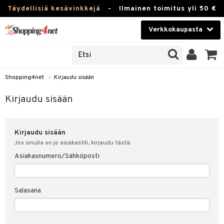
Täydellisiä kesävinkkejä
-
Ilmainen toimitus yli 50 €
Verkkokaupasta
JAT
Kauneudenhoito
UOTTEITA
Piilolinssit
Shopping4net
»
Kirjaudu sisään
u sisään
Luontaistuotteet
siakas
Kirjaudu sisään
Apteekki
nohtanut asiakastietoni
Kirjaudu sisään
Fitness
spalvelu
Jos sinulla on jo asiakastili, kirjaudu tästä.
Koti & Sisustus
Asiakasnumero/Sähköposti
ksiä & vastauksia
 hinnat
Lelut, Lapsi & Vauva
Salasana
Shopping4netin myyntiehdot
Tuotemerkkejä
Kampanjat