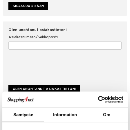
etojen suojaus
ksi
4net
Olen unohtanut asiakastietoni
Asiakasnumero/Sähköposti
Luo uusi asiakas
Samtycke
Information
Om
Hyviä tarjouksia
Laskutustiedot
Tilauksen tila & historiikki