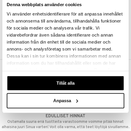
Denna webbplats använder cookies
Kestotilaus
Pidä tuotteita silmällä
Vi använder enhetsidentifierare för att anpassa innehållet
Arvostele tuotteita
Toivelistat
och annonserna till användarna, tillhandahålla funktioner
för sociala medier och analysera vår trafik. Vi
vidarebefordrar även sådana identifierare och annan
information från din enhet till de sociala medier och
LUO ASIAKAS
annons- och analysföretag som vi samarbetar med.
Dessa kan i sin tur kombinera informationen med annan
information som du har tillhandahållit eller som de har
samlat in när du har använt deras tjänster. Du godkänner
ILMAINEN TOIMITUS YLI 50 €
våra cookies vid fortsatt användande av vår webbplats.
Aina maksuton vaihtoehto, huolimatta siitä ostatko yksittäisen
Tillåt alla
tuotteen tai koko tilauksellesi joka ylittää 50 €.
NOPEAT TOIMITUKSET
Anpassa
Ennen kello 13.00 tehdyt tilaukset lähetetään normaalisti samana
päivänä
EDULLISET HINNAT
Ostamalla suuria eriä tuotteita varastoomme voimme pitää hinnat
alhaisina juuri Sinua varten! Voit olla varma, että teet löytöjä sivuillamme.