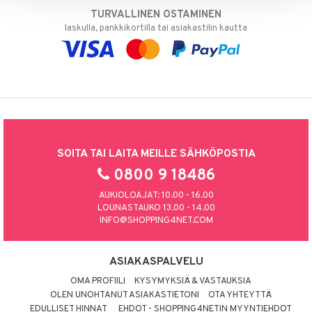
TURVALLINEN OSTAMINEN
laskulla, pankkikortilla tai asiakastilin kautta
SOITA TAI LAITA MEILLE SÄHKÖPOSTIA
0800 9 18486
AUKIOLOAJAT: 10.00 - 16.00
LOUNASTAUKO 13.00 - 14.00
INFO@SHOPPING4NET.COM
ASIAKASPALVELU
OMA PROFIILI
KYSYMYKSIÄ & VASTAUKSIA
OLEN UNOHTANUT ASIAKASTIETONI
OTA YHTEYTTÄ
EDULLISET HINNAT
EHDOT - SHOPPING4NETIN MYYNTIEHDOT