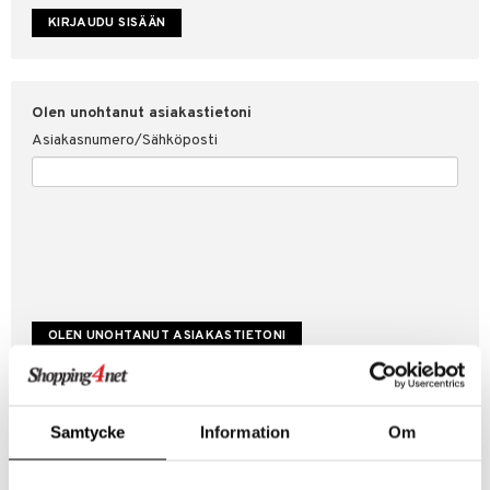
etojen suojaus
ksi
4net
Olen unohtanut asiakastietoni
Asiakasnumero/Sähköposti
Luo uusi asiakas
Samtycke
Information
Om
Hyviä tarjouksia
Laskutustiedot
Tilauksen tila & historiikki