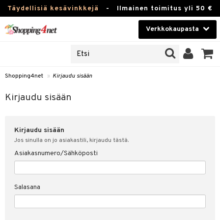
Täydellisiä kesävinkkejä
-
Ilmainen toimitus yli 50 €
Verkkokaupasta
JAT
Kauneudenhoito
UOTTEITA
Piilolinssit
Shopping4net
»
Kirjaudu sisään
u sisään
Luontaistuotteet
siakas
Kirjaudu sisään
Apteekki
nohtanut asiakastietoni
Kirjaudu sisään
Fitness
spalvelu
Jos sinulla on jo asiakastili, kirjaudu tästä.
Koti & Sisustus
Asiakasnumero/Sähköposti
ksiä & vastauksia
 hinnat
Lelut, Lapsi & Vauva
Salasana
Shopping4netin myyntiehdot
Tuotemerkkejä
Kampanjat