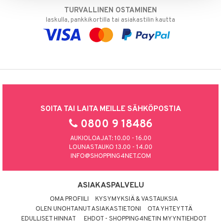
TURVALLINEN OSTAMINEN
laskulla, pankkikortilla tai asiakastilin kautta
SOITA TAI LAITA MEILLE SÄHKÖPOSTIA
0800 9 18486
AUKIOLOAJAT: 10.00 - 16.00
LOUNASTAUKO 13.00 - 14.00
INFO@SHOPPING4NET.COM
ASIAKASPALVELU
OMA PROFIILI
KYSYMYKSIÄ & VASTAUKSIA
OLEN UNOHTANUT ASIAKASTIETONI
OTA YHTEYTTÄ
EDULLISET HINNAT
EHDOT - SHOPPING4NETIN MYYNTIEHDOT