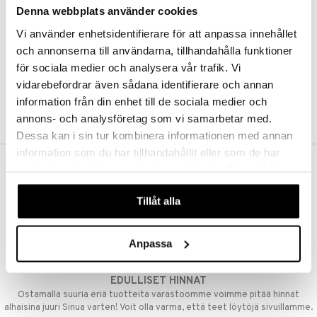
Denna webbplats använder cookies
Kestotilaus
Pidä tuotteita silmällä
Vi använder enhetsidentifierare för att anpassa innehållet
Arvostele tuotteita
Toivelistat
och annonserna till användarna, tillhandahålla funktioner
för sociala medier och analysera vår trafik. Vi
vidarebefordrar även sådana identifierare och annan
information från din enhet till de sociala medier och
LUO ASIAKAS
annons- och analysföretag som vi samarbetar med.
Dessa kan i sin tur kombinera informationen med annan
information som du har tillhandahållit eller som de har
samlat in när du har använt deras tjänster. Du godkänner
ILMAINEN TOIMITUS YLI 50 €
våra cookies vid fortsatt användande av vår webbplats.
Aina maksuton vaihtoehto, huolimatta siitä ostatko yksittäisen
Tillåt alla
tuotteen tai koko tilauksellesi joka ylittää 50 €.
NOPEAT TOIMITUKSET
Anpassa
Ennen kello 13.00 tehdyt tilaukset lähetetään normaalisti samana
päivänä
EDULLISET HINNAT
Ostamalla suuria eriä tuotteita varastoomme voimme pitää hinnat
alhaisina juuri Sinua varten! Voit olla varma, että teet löytöjä sivuillamme.