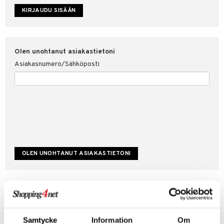
etojen suojaus
ksi
4net
Olen unohtanut asiakastietoni
Asiakasnumero/Sähköposti
Luo uusi asiakas
Hyviä tarjouksia
Laskutustiedot
Samtycke
Information
Om
Tilauksen tila & historiikki