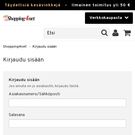
Täydellisiä kesävinkkejä
-
Ilmainen toimitus yli 50 €
Verkkokaupasta
JAT
Kauneudenhoito
UOTTEITA
Piilolinssit
Shopping4net
»
Kirjaudu sisään
u sisään
Luontaistuotteet
siakas
Kirjaudu sisään
Apteekki
nohtanut asiakastietoni
Kirjaudu sisään
Fitness
spalvelu
Jos sinulla on jo asiakastili, kirjaudu tästä.
Koti & Sisustus
Asiakasnumero/Sähköposti
ksiä & vastauksia
 hinnat
Lelut, Lapsi & Vauva
Salasana
Shopping4netin myyntiehdot
Tuotemerkkejä
Kampanjat