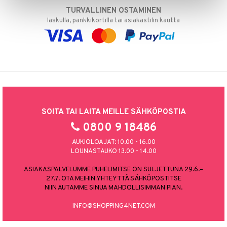
TURVALLINEN OSTAMINEN
laskulla, pankkikortilla tai asiakastilin kautta
SOITA TAI LAITA MEILLE SÄHKÖPOSTIA
0800 9 18486
AUKIOLOAJAT: 10.00 - 16.00
LOUNASTAUKO 13.00 - 14.00
ASIAKASPALVELUMME PUHELIMITSE ON SULJETTUNA 29.6.–
27.7. OTA MEIHIN YHTEYTTÄ SÄHKÖPOSTITSE
NIIN AUTAMME SINUA MAHDOLLISIMMAN PIAN.
INFO@SHOPPING4NET.COM