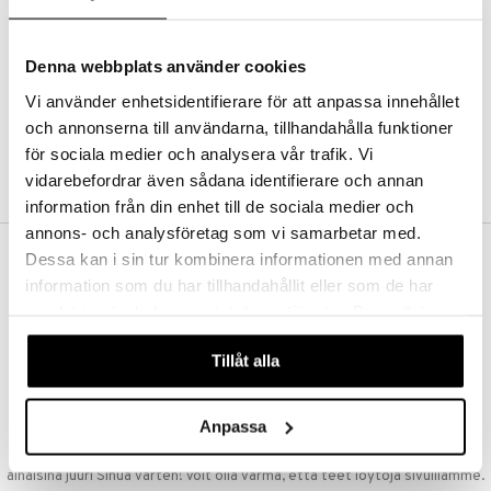
Kestotilaus
Pidä tuotteita silmällä
Arvostele tuotteita
Denna webbplats använder cookies
Toivelistat
Vi använder enhetsidentifierare för att anpassa innehållet
och annonserna till användarna, tillhandahålla funktioner
för sociala medier och analysera vår trafik. Vi
LUO ASIAKAS
vidarebefordrar även sådana identifierare och annan
information från din enhet till de sociala medier och
annons- och analysföretag som vi samarbetar med.
Dessa kan i sin tur kombinera informationen med annan
ILMAINEN TOIMITUS YLI 50 €
information som du har tillhandahållit eller som de har
Aina maksuton vaihtoehto, huolimatta siitä ostatko yksittäisen
samlat in när du har använt deras tjänster. Du godkänner
tuotteen tai koko tilauksellesi joka ylittää 50 €.
våra cookies vid fortsatt användande av vår webbplats.
NOPEAT TOIMITUKSET
Tillåt alla
Ennen kello 13.00 tehdyt tilaukset lähetetään normaalisti samana
päivänä
Anpassa
EDULLISET HINNAT
Ostamalla suuria eriä tuotteita varastoomme voimme pitää hinnat
alhaisina juuri Sinua varten! Voit olla varma, että teet löytöjä sivuillamme.